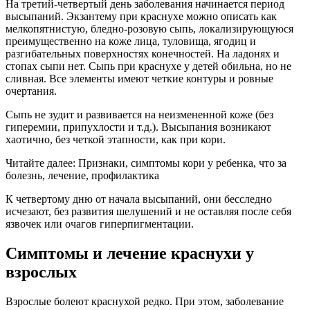
На третий-четвертый день заболевания начинается период
высыпаний. Экзантему при краснухе можно описать как
мелкопятнистую, бледно-розовую сыпь, локализирующуюся
преимущественно на коже лица, туловища, ягодиц и
разгибательных поверхностях конечностей. На ладонях и
стопах сыпи нет. Сыпь при краснухе у детей обильна, но не
сливная. Все элементы имеют четкие контуры и ровные
очертания.
Сыпь не зудит и развивается на неизмененной коже (без
гиперемии, припухлости и т.д.). Высыпания возникают
хаотично, без четкой этапности, как при кори.
Читайте далее: Признаки, симптомы кори у ребенка, что за
болезнь, лечение, профилактика
К четвертому дню от начала высыпаний, они бесследно
исчезают, без развития шелушений и не оставляя после себя
язвочек или очагов гиперпигментации.
Симптомы и лечение краснухи у
взрослых
Взрослые болеют краснухой редко. При этом, заболевание