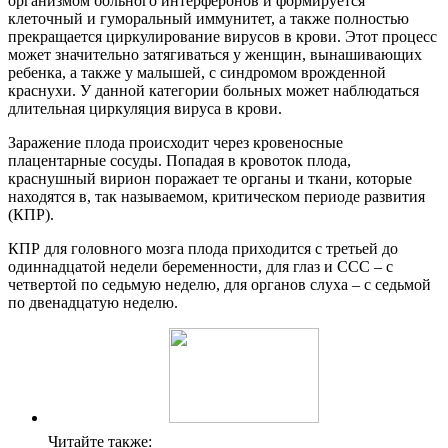
организмом больного интерферонов и формируется
клеточный и гуморальный иммунитет, а также полностью
прекращается циркулирование вирусов в крови. Этот процесс
может значительно затягиваться у женщин, вынашивающих
ребенка, а также у малышей, с синдромом врожденной
краснухи. У данной категории больных может наблюдаться
длительная циркуляция вируса в крови.
Заражение плода происходит через кровеносные
плацентарные сосуды. Попадая в кровоток плода,
краснушный вирион поражает те органы и ткани, которые
находятся в, так называемом, критическом периоде развития
(КПР).
КПР для головного мозга плода приходится с третьей до
одиннадцатой недели беременности, для глаз и ССС – с
четвертой по седьмую неделю, для органов слуха – с седьмой
по двенадцатую неделю.
Читайте также: