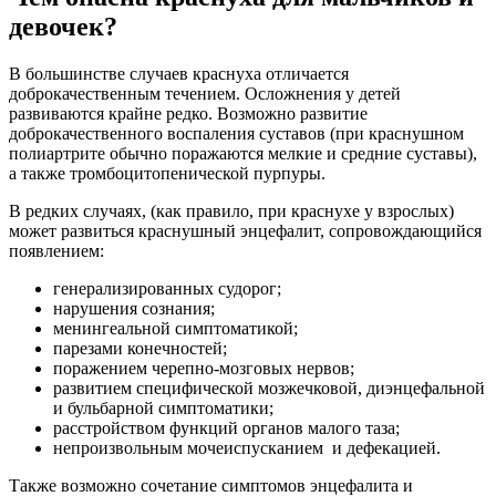
девочек?
В большинстве случаев краснуха отличается
доброкачественным течением. Осложнения у детей
развиваются крайне редко. Возможно развитие
доброкачественного воспаления суставов (при краснушном
полиартрите обычно поражаются мелкие и средние суставы),
а также тромбоцитопенической пурпуры.
В редких случаях, (как правило, при краснухе у взрослых)
может развиться краснушный энцефалит, сопровождающийся
появлением:
генерализированных судорог;
нарушения сознания;
менингеальной симптоматикой;
парезами конечностей;
поражением черепно-мозговых нервов;
развитием специфической мозжечковой, диэнцефальной
и бульбарной симптоматики;
расстройством функций органов малого таза;
непроизвольным мочеиспусканием и дефекацией.
Также возможно сочетание симптомов энцефалита и