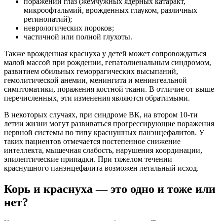
поражений глаз (жемчужных ядерных катаракт,
микроофтальмий, врожденных глауком, различных
ретинопатий);
неврологических пороков;
частичной или полной глухоты.
Также врожденная краснуха у детей может сопровождаться
малой массой при рождении, гепатолиенальным синдромом,
развитием обильных геморрагических высыпаний,
гемолитической анемии, менингита и менингеальной
симптоматики, поражения костной ткани. В отличие от выше
перечисленных, эти изменения являются обратимыми.
В некоторых случаях, при синдроме ВК, на втором 10-ти
летии жизни могут развиваться прогрессирующие поражения
нервной системы по типу краснушных панэнцефалитов. У
таких пациентов отмечается постепенное снижение
интеллекта, мышечная слабость, нарушения координации,
эпилептические припадки. При тяжелом течении
краснушного панэнцефалита возможен летальный исход.
Корь и краснуха — это одно и тоже или
нет?