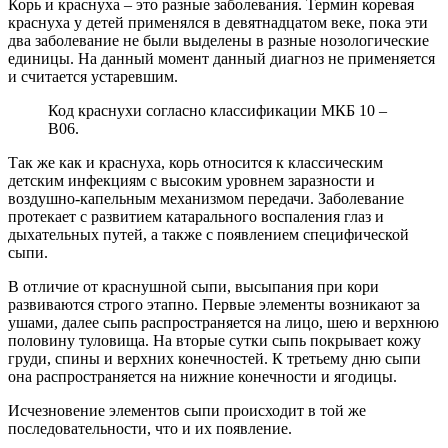
Корь и краснуха – это разные заболевания. Термин коревая
краснуха у детей применялся в девятнадцатом веке, пока эти
два заболевание не были выделены в разные нозологические
единицы. На данный момент данный диагноз не применяется
и считается устаревшим.
Код краснухи согласно классификации МКБ 10 –
В06.
Так же как и краснуха, корь относится к классическим
детским инфекциям с высоким уровнем заразности и
воздушно-капельным механизмом передачи. Заболевание
протекает с развитием катарального воспаления глаз и
дыхательных путей, а также с появлением специфической
сыпи.
В отличие от краснушной сыпи, высыпания при кори
развиваются строго этапно. Первые элементы возникают за
ушами, далее сыпь распространяется на лицо, шею и верхнюю
половину туловища. На вторые сутки сыпь покрывает кожу
груди, спины и верхних конечностей. К третьему дню сыпи
она распространяется на нижние конечности и ягодицы.
Исчезновение элементов сыпи происходит в той же
последовательности, что и их появление.