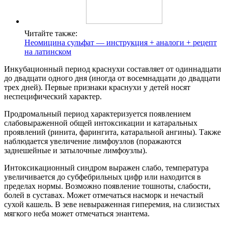
Читайте также:
Неомицина сульфат — инструкция + аналоги + рецепт
на латинском
Инкубационный период краснухи составляет от одиннадцати
до двадцати одного дня (иногда от восемнадцати до двадцати
трех дней). Первые признаки краснухи у детей носят
неспецифический характер.
Продромальный период характеризуется появлением
слабовыраженной общей интоксикации и катаральных
проявлений (ринита, фарингита, катаральной ангины). Также
наблюдается увеличение лимфоузлов (поражаются
заднешейные и затылочные лимфоузлы).
Интоксикационный синдром выражен слабо, температура
увеличивается до субфебрильных цифр или находится в
пределах нормы. Возможно появление тошноты, слабости,
болей в суставах. Может отмечаться насморк и нечастый
сухой кашель. В зеве невыраженная гиперемия, на слизистых
мягкого неба может отмечаться энантема.