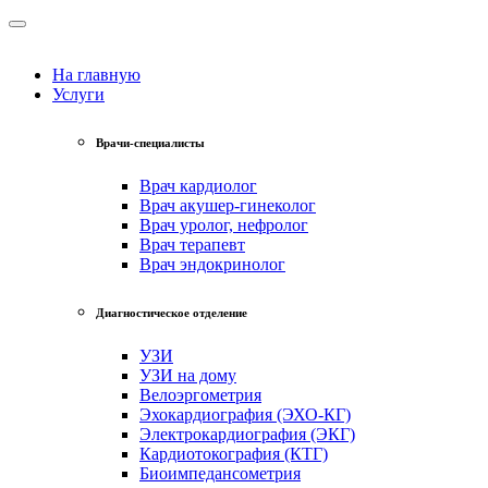
На главную
Услуги
Врачи-специалисты
Врач кардиолог
Врач акушер-гинеколог
Врач уролог, нефролог
Врач терапевт
Врач эндокринолог
Диагностическое отделение
УЗИ
УЗИ на дому
Велоэргометрия
Эхокардиография (ЭХО-КГ)
Электрокардиография (ЭКГ)
Кардиотокография (КТГ)
Биоимпедансометрия