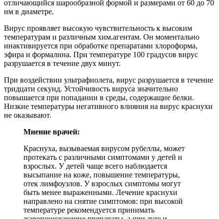
отличающийся шарообразной формой и размерами от 60 до 70
нм в диаметре.
Вирус проявляет высокую чувствительность к высоким
температурам и различным хим.агентам. Он моментально
инактивируется при обработке препаратами хлороформа,
эфира и формалина. При температуре 100 градусов вирус
разрушается в течение двух минут.
При воздействии ультрафиолета, вирус разрушается в течение
тридцати секунд. Устойчивость вируса значительно
повышается при попадании в среды, содержащие белки.
Низкие температуры негативного влияния на вирус краснухи
не оказывают.
Мнение врачей:
Краснуха, вызываемая вирусом рубеллы, может
протекать с различными симптомами у детей и
взрослых. У детей чаще всего наблюдается
высыпание на коже, повышение температуры,
отек лимфоузлов. У взрослых симптомы могут
быть менее выраженными. Лечение краснухи
направлено на снятие симптомов: при высокой
температуре рекомендуется принимать
жаропонижающие препараты, а при зуде и