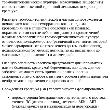
тромбоцитопенической пурпуры. Краснушные энцефалиты
являются единственной причиной летальных исходов при
краснухе.
Развитие тромбоцитопенической пурпуры сопровождается
появлением кожного геморрагического синдрома,
кровоизлияний в слизистые оболочки (как правило,
поражаются слизистые неба и миндалин) и кровотечений.
Кожные геморрагии при тромбоцитопенической пурпуре
отличаются полихромностью (различный цвет пятен, который
может варьировать от желто-зеленого до темно-багрового),
полиморфизмом (от мелких петихиальных высыпаний до
массивных кровоизлияний) и асиметрией.
Главную опасность краснуха представляет для непривитых
или не болевших краснухой беременных женщин. Данное
заболевание может стать причиной возникновения
самопроизвольного аборта, внутриутробной гибели плода или
необратимого поражения его органов и тканей.
Врожденная краснуха (ВК) характеризуется формированием:
пороков сердца (незаращенного артериального протока,
стеноза ЛС (легочной ствол), дефектов МЖ и МП
(межжелудочковая и межпредсердная перегородки);