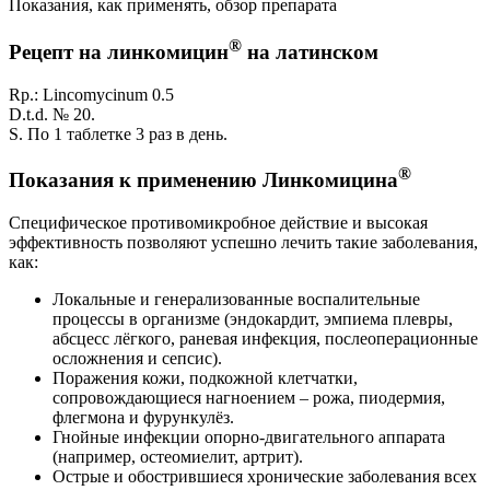
Показания, как применять, обзор препарата
®
Рецепт на линкомицин
на латинском
Rp.: Lincomycinum 0.5
D.t.d. № 20.
S. По 1 таблетке 3 раз в день.
®
Показания к применению Линкомицина
Специфическое противомикробное действие и высокая
эффективность позволяют успешно лечить такие заболевания,
как:
Локальные и генерализованные воспалительные
процессы в организме (эндокардит, эмпиема плевры,
абсцесс лёгкого, раневая инфекция, послеоперационные
осложнения и сепсис).
Поражения кожи, подкожной клетчатки,
сопровождающиеся нагноением – рожа, пиодермия,
флегмона и фурункулёз.
Гнойные инфекции опорно-двигательного аппарата
(например, остеомиелит, артрит).
Острые и обострившиеся хронические заболевания всех