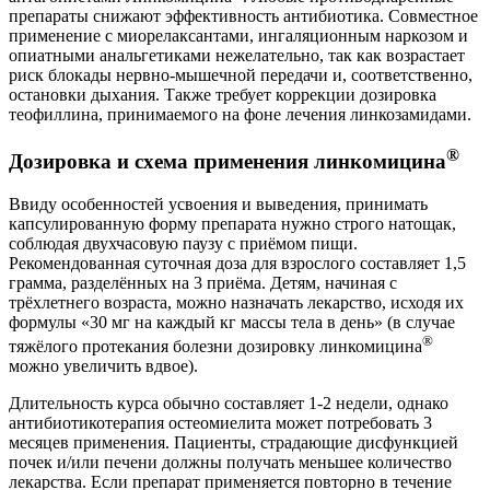
препараты снижают эффективность антибиотика. Совместное
применение с миорелаксантами, ингаляционным наркозом и
опиатными анальгетиками нежелательно, так как возрастает
риск блокады нервно-мышечной передачи и, соответственно,
остановки дыхания. Также требует коррекции дозировка
теофиллина, принимаемого на фоне лечения линкозамидами.
®
Дозировка и схема применения линкомицина
Ввиду особенностей усвоения и выведения, принимать
капсулированную форму препарата нужно строго натощак,
соблюдая двухчасовую паузу с приёмом пищи.
Рекомендованная суточная доза для взрослого составляет 1,5
грамма, разделённых на 3 приёма. Детям, начиная с
трёхлетнего возраста, можно назначать лекарство, исходя их
формулы «30 мг на каждый кг массы тела в день» (в случае
®
тяжёлого протекания болезни дозировку линкомицина
можно увеличить вдвое).
Длительность курса обычно составляет 1-2 недели, однако
антибиотикотерапия остеомиелита может потребовать 3
месяцев применения. Пациенты, страдающие дисфункцией
почек и/или печени должны получать меньшее количество
лекарства. Если препарат применяется повторно в течение