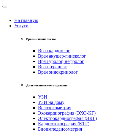
На главную
Услуги
Врачи-специалисты
Врач кардиолог
Врач акушер-гинеколог
Врач уролог, нефролог
Врач терапевт
Врач эндокринолог
Диагностическое отделение
УЗИ
УЗИ на дому
Велоэргометрия
Эхокардиография (ЭХО-КГ)
Электрокардиография (ЭКГ)
Кардиотокография (КТГ)
Биоимпедансометрия