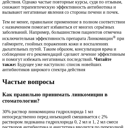
действия. Однако частые повторные курсы, судя по отзывам,
снижают терапевтическую эффективность антибиотика и
вызывают негативные явления со стороны печени и почек.
Тем не менее, правильное применение в полном соответствии
с назначением помогает избавиться от многих серьёзных
заболеваний. Например, большинством пациентов отмечена
®
исключительная эффективность препарата Линкомицин
при
гайморите, гнойных поражениях кожи и воспалениях
дыхательных путей. Таким образом, консультация врача и
соблюдение его рекомендаций сделают лечение эффективным
и помогут избежать негативных последствий.
Читайте
также:
Будущее уже наступило: список новейших
антибиотиков широкого спектра действия
Частые вопросы
Как правильно принимать линкомицин в
стоматологии?
30% раствор линкомицина гидрохлорида 1 мл
непосредственно перед инъекцией смешивается с 2%
раствором лидокаина гидрохлорида 0, 2 мл и 1, 2 мл смеси
растворов антибиотика и анестетика вводится по переходной