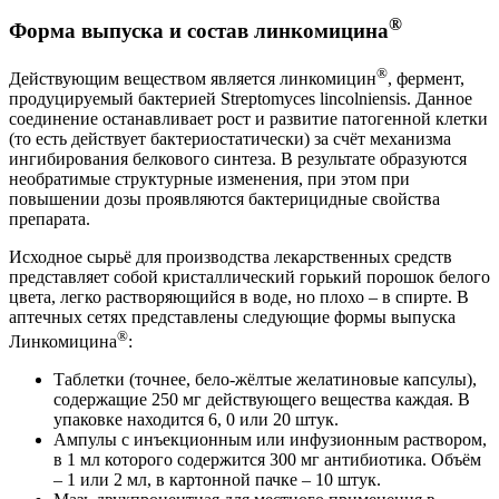
®
Форма выпуска и состав линкомицина
®
Действующим веществом является линкомицин
, фермент,
продуцируемый бактерией Streptomyces lincolniensis. Данное
соединение останавливает рост и развитие патогенной клетки
(то есть действует бактериостатически) за счёт механизма
ингибирования белкового синтеза. В результате образуются
необратимые структурные изменения, при этом при
повышении дозы проявляются бактерицидные свойства
препарата.
Исходное сырьё для производства лекарственных средств
представляет собой кристаллический горький порошок белого
цвета, легко растворяющийся в воде, но плохо – в спирте. В
аптечных сетях представлены следующие формы выпуска
®
Линкомицина
:
Таблетки (точнее, бело-жёлтые желатиновые капсулы),
содержащие 250 мг действующего вещества каждая. В
упаковке находится 6, 0 или 20 штук.
Ампулы с инъекционным или инфузионным раствором,
в 1 мл которого содержится 300 мг антибиотика. Объём
– 1 или 2 мл, в картонной пачке – 10 штук.