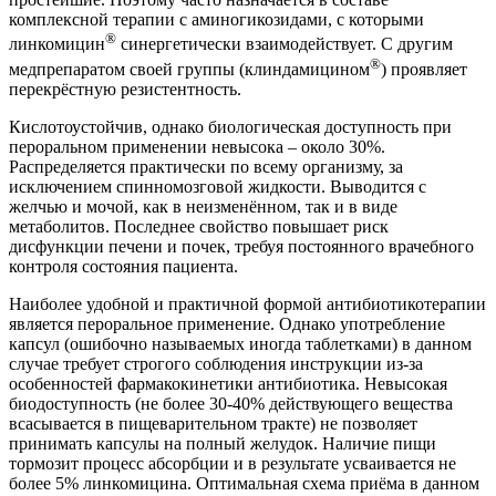
комплексной терапии с аминогикозидами, с которыми
®
линкомицин
синергетически взаимодействует. С другим
®
медпрепаратом своей группы (клиндамицином
) проявляет
перекрёстную резистентность.
Кислотоустойчив, однако биологическая доступность при
пероральном применении невысока – около 30%.
Распределяется практически по всему организму, за
исключением спинномозговой жидкости. Выводится с
желчью и мочой, как в неизменённом, так и в виде
метаболитов. Последнее свойство повышает риск
дисфункции печени и почек, требуя постоянного врачебного
контроля состояния пациента.
Наиболее удобной и практичной формой антибиотикотерапии
является пероральное применение. Однако употребление
капсул (ошибочно называемых иногда таблетками) в данном
случае требует строгого соблюдения инструкции из-за
особенностей фармакокинетики антибиотика. Невысокая
биодоступность (не более 30-40% действующего вещества
всасывается в пищеварительном тракте) не позволяет
принимать капсулы на полный желудок. Наличие пищи
тормозит процесс абсорбции и в результате усваивается не
более 5% линкомицина. Оптимальная схема приёма в данном