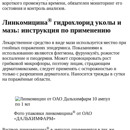
короткого промежутка времени, обязателен мониторинг его
состояния и контроль анализов.
®
Линкомицина
гидрохлорид уколы и
мазь: инструкция по применению
Лекарственное средство в виде мази используется местно при
гнойных поражениях эпидермиса. Показаниями к
использованию являются флегмона, фурункулёз, рожистое
воспаление и пиодермия. Может спровоцировать рост
грибковой микрофлоры, поэтому лицам, страдающим
дерматомикозами, следует применять с осторожностью и
только с разрешения дерматолога. Наносится трижды в сутки
на поражённые области.
®
Фото упаковки линкомицина
от ОАО
«ДАЛЬХИМФАРМ»
®
Раствор линкомицина
в ампулах применяется в тех же