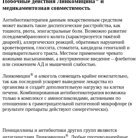
Побочные действия Линкомицина
и
медикаментозная совместимость
Антибиотикотерапия данным лекарственным средством
может вызвать такие диспепсические расстройства, как
тошнота, рвота, эпигастральные боли. Возможно развитие
псевдомембранозного колита (характеризуется тяжёлой
диареей), аллергических реакций, обратимых нарушений
кроветворения, глоссита, стоматита, кандидоза гениталий и
пищеварительного тракта. Местное применение чревато
кожными высыпаниями, а внутривенное введение – флебитом
или снижением АД и мышечной слабостью.
®
Линкомицин
и алкоголь совмещать крайне нежелательно,
так как последний ускоряет выведение лекарства из
организма и создаёт дополнительную нагрузку на клетки
печени. Комбинированная антибиотикотерапия возможна
только в комплексе с аминогликозидами, активными по
отношению к грамотрицательной патогенной микрофлоре (в
результате препараты действуют синергетически).
Пенициллины и антибиотики других групп являются
®
антагонистами Линкомицина
. Любые противодиарейные