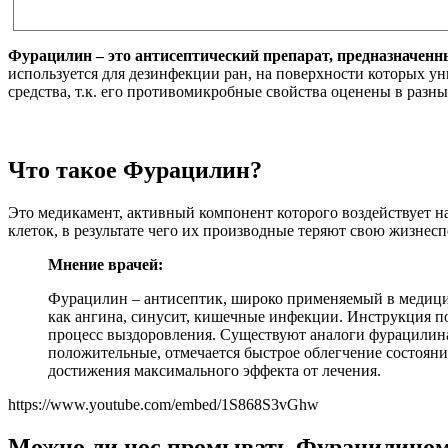
Фурацилин – это антисептический препарат, предназначен
используется для дезинфекции ран, на поверхности которых у
средства, т.к. его противомикробные свойства оценены в разн
Что такое Фурацилин?
Это медикамент, активный компонент которого воздействует н
клеток, в результате чего их производные теряют свою жизнесп
Мнение врачей:
Фурацилин – антисептик, широко применяемый в медицин
как ангина, синусит, кишечные инфекции. Инструкция п
процесс выздоровления. Существуют аналоги фурацилина
положительные, отмечается быстрое облегчение состояния
достижения максимального эффекта от лечения.
https://www.youtube.com/embed/1S868S3vGhw
Можно ли нос промывать Фурацилино