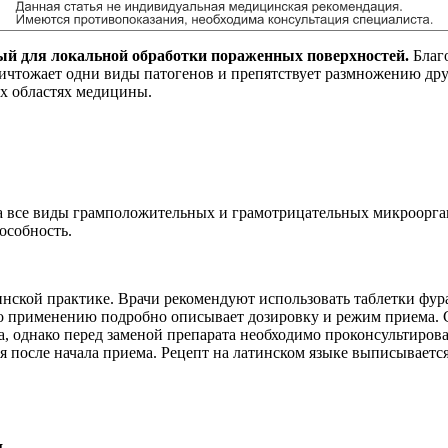
ный для локальной обработки пораженных поверхностей.
Благ
ничтожает одни виды патогенов и препятствует размножению дру
ых областях медицины.
а все виды грамположительных и грамотрицательных микроорган
особность.
ской практике. Врачи рекомендуют использовать таблетки фур
о применению подробно описывает дозировку и режим приема. С
, однако перед заменой препарата необходимо проконсультиров
 после начала приема. Рецепт на латинском языке выписывается
м