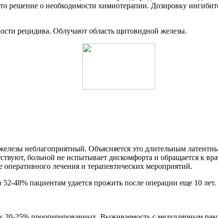
то решение о необходимости химиотерапии. Дозировку ингибит
ости рецидива. Облучают область щитовидной железы.
елезы неблагоприятный. Объясняется это длительным латентным
вуют, больной не испытывает дискомфорта и обращается к врачу 
 оперативного лечения и терапевтических мероприятий.
о 52-48% пациентам удается прожить после операции еще 10 лет.
 у 20-25% прооперированных. Выживаемость с медуллярным рако