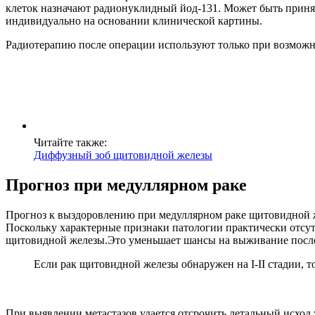
клеток назначают радионуклидный йод-131. Может быть приня
индивидуально на основании клинической картины.
Радиотерапию после операции используют только при возможн
Читайте также:
Диффузный зоб щитовидной железы
Прогноз при медуллярном раке
Прогноз к выздоровлению при медуллярном раке щитовидной ж
Поскольку характерные признаки патологии практически отсутст
щитовидной железы.Это уменьшает шансы на выживание после
Если рак щитовидной железы обнаружен на I-II стадии, т
При выявлении метастазов удается отсрочить летальный исход