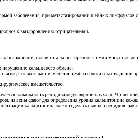
формой заболевания, при метастазировании шейных лимфоузлов 
прогноз к выздоровлению отрицательный.
х осложнений, после тотальной тиреоидэктомии могут появлят
 к нарушению кальциевого обмена;
связок, что вызывает изменение тембра голоса и затруднение п
хирургическое вмешательство.
ючается возможность рецидива медуллярной опухоли. Чтобы пре
кровь из вены сдают для определения уровня кальцитонина кажды
центрации кальцитонина можно сделать вывод о рецидиве рака.
дуллярного рака щитовидной железы?