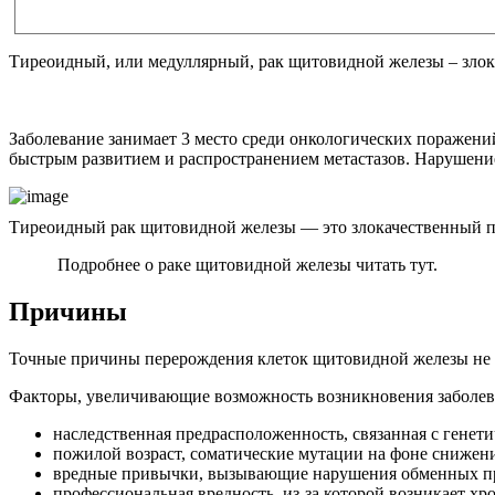
Тиреоидный, или медуллярный, рак щитовидной железы – злок
Заболевание занимает 3 место среди онкологических поражени
быстрым развитием и распространением метастазов. Нарушение
Тиреоидный рак щитовидной железы — это злокачественный п
Подробнее о раке щитовидной железы читать тут.
Причины
Точные причины перерождения клеток щитовидной железы не
Факторы, увеличивающие возможность возникновения заболев
наследственная предрасположенность, связанная с генет
пожилой возраст, соматические мутации на фоне снижен
вредные привычки, вызывающие нарушения обменных пр
профессиональная вредность, из-за которой возникает хр