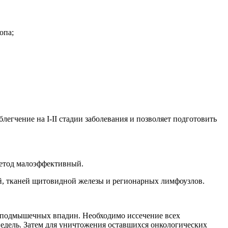
опа;
егчение на I-II стадии заболевания и позволяет подготовить
Метод малоэффективный.
й, тканей щитовидной железы и регионарных лимфоузлов.
, подмышечных впадин. Необходимо иссечение всех
недель. Затем для уничтожения оставшихся онкологических