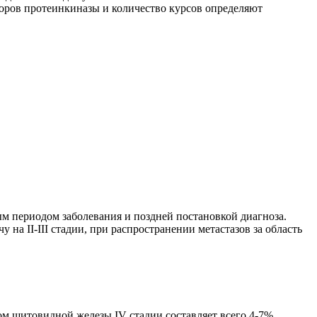
оров протеинкиназы и количество курсов определяют
 периодом заболевания и поздней постановкой диагноза.
на II-III стадии, при распространении метастазов за область
м щитовидной железы IV стадии составляет всего 4-7%