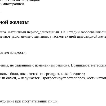
химиотерапией.
.
ной железы
сса. Латентный период длительный. На I стадии заболевания о
ечают уплотнение отдельных участков тканей щитовидной желе
 затем жидкости;
рения, не связанные с изменением рациона. Возникают: метеориз
вные боли, появляется гипергидроз, кожа бледнеет;
ый обмен, – нарушается. Прогрессирует остеопороз, кости исто
атруднение при проглатывании пищи.