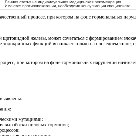
ачественный процесс, при котором на фоне гормональных нару
й щитовидной железы, может сочетаться с формированием злокач
 эндокринных функций возникает только на последнем этапе, на
роцесс, при котором на фоне гормональных нарушений начинае
 выявлены.
ания:
ическими мутациями;
ия выработки половых гормонов;
оцессов;
оническая интоксикация;