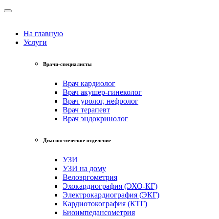
На главную
Услуги
Врачи-специалисты
Врач кардиолог
Врач акушер-гинеколог
Врач уролог, нефролог
Врач терапевт
Врач эндокринолог
Диагностическое отделение
УЗИ
УЗИ на дому
Велоэргометрия
Эхокардиография (ЭХО-КГ)
Электрокардиография (ЭКГ)
Кардиотокография (КТГ)
Биоимпедансометрия