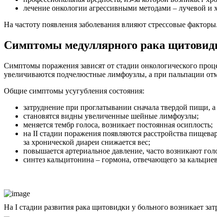
лечение онкологии агрессивными методами – лучевой и 
На частоту появления заболевания влияют стрессовые факторы
Симптомы медуллярного рака щитовид
Симптомы поражения зависят от стадии онкологического проце
увеличиваются подчелюстные лимфоузлы, а при пальпации отм
Общие симптомы усугубления состояния:
затруднение при проглатывании сначала твердой пищи, а
становятся видны увеличенные шейные лимфоузлы;
меняется тембр голоса, возникает постоянная осиплость;
на II стадии поражения появляются расстройства пищева
за хронической диареи снижается вес;
повышается артериальное давление, часто возникают голо
синтез кальцитонина – гормона, отвечающего за кальциев
На I стадии развития рака щитовидки у больного возникает з