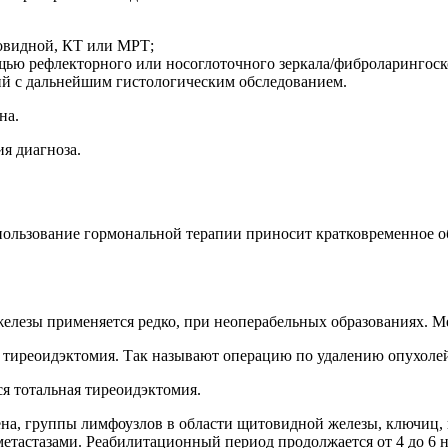
овидной, КТ или МРТ;
щью рефлекторного или носоглоточного зеркала/фиброларингоск
й с дальнейшим гистологическим обследованием.
на.
я диагноза.
ользование гормональной терапии приносит кратковременное обл
железы применяется редко, при неоперабельных образованиях. 
ая тиреоидэктомия. Так называют операцию по удалению опухоле
я тотальная тиреоидэктомия.
ена, группы лимфоузлов в области щитовидной железы, ключиц
метастазами. Реабилитационный период продолжается от 4 до 6 