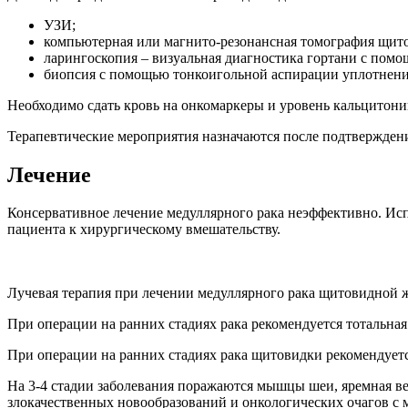
УЗИ;
компьютерная или магнито-резонансная томография щит
ларингоскопия – визуальная диагностика гортани с помо
биопсия с помощью тонкоигольной аспирации уплотнени
Необходимо сдать кровь на онкомаркеры и уровень кальцитони
Терапевтические мероприятия назначаются после подтверждени
Лечение
Консервативное лечение медуллярного рака неэффективно. Исп
пациента к хирургическому вмешательству.
Лучевая терапия при лечении медуллярного рака щитовидной 
При операции на ранних стадиях рака рекомендуется тотальн
При операции на ранних стадиях рака щитовидки рекомендуетс
На 3-4 стадии заболевания поражаются мышцы шеи, яремная в
злокачественных новообразований и онкологических очагов с 