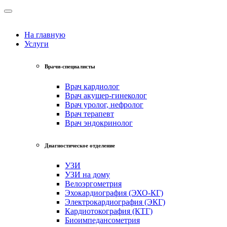
На главную
Услуги
Врачи-специалисты
Врач кардиолог
Врач акушер-гинеколог
Врач уролог, нефролог
Врач терапевт
Врач эндокринолог
Диагностическое отделение
УЗИ
УЗИ на дому
Велоэргометрия
Эхокардиография (ЭХО-КГ)
Электрокардиография (ЭКГ)
Кардиотокография (КТГ)
Биоимпедансометрия