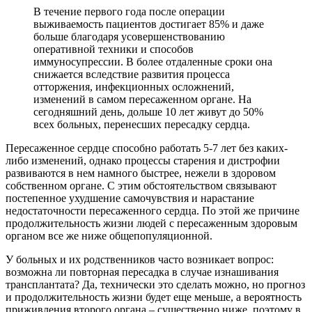
В течение первого года после операции
выживаемость пациентов достигает 85% и даже
больше благодаря усовершенствованию
оперативной техники и способов
иммуносупрессии. В более отдаленные сроки она
снижается вследствие развития процесса
отторжения, инфекционных осложнений,
изменений в самом пересаженном органе. На
сегодняшний день, дольше 10 лет живут до 50%
всех больных, перенесших пересадку сердца.
Пересаженное сердце способно работать 5-7 лет без каких-
либо изменений, однако процессы старения и дистрофии
развиваются в нем намного быстрее, нежели в здоровом
собственном органе. С этим обстоятельством связывают
постепенное ухудшение самочувствия и нарастание
недостаточности пересаженного сердца. По этой же причине
продолжительность жизни людей с пересаженным здоровым
органом все же ниже общепопуляционной.
У больных и их родственников часто возникает вопрос:
возможна ли повторная пересадка в случае изнашивания
трансплантата? Да, технически это сделать можно, но прогноз
и продолжительность жизни будет еще меньше, а вероятность
приживления второго органа – существенно ниже, поэтому в