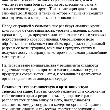
участвует не одна бригада хирургов, которые на разных
этапах сменяют друг друга. Трансплантация длительная,
занимает до 10 часов, в течение которых пациент находится
под тщательным контролем анестезиологов.
Перед операцией у больного еще раз берут анализы крови,
контролируют свертываемость, уровень давления, глюкозы
крови и т. д., ведь предстоит длительная анестезия в условиях
искусственного кровообращения. Операционное поле
обрабатывается обычным способом, врач делает продольный
разрез в области грудины, вскрывает грудную клетку и
получает доступ к сердцу, на котором происходят дальнейшие
манипуляции.
На первом этапе вмешательства у реципиента удаляются
сердечные желудочки, при этом магистральные сосуды и
предсердия сохраняются. Затем, к оставшимся фрагментам
органа подшивается донорское сердце.
Различают гетеротопическую и ортотопическую
трансплантацию.
Первый способ заключается в сохранении
собственного органа реципиента, а донорское сердце
располагается справа внизу от него, накладываются
анастомозы между сосудами и камерами органа. Операция
технически сложна и трудоемка, требует последующей