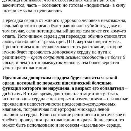
закончится, часть – осознают, но готовы «поделиться» в силу
потери смысла и цели жизни.
Пересадка сердца от живого здорового человека невозможна,
ведь забор этого органа будет равносилен убийству, даже в
том случае, если потенциальный донор сам хочет его кому-то
отдать. Источником сердец для пересадки обычно становятся
люди, погибшие от травм, при ДТП, жертвы смерти мозга.
Препятствием к пересадке может стать расстояние, которое
нужно будет преодолеть донорскому сердцу на пути к
реципиенту –
орган сохраняет жизнеспособность не более 6
часов
, и чем этот промежуток меньше, тем более вероятен
успех трансплантации.
Идеальным донорским сердцем будет считаться такой
орган, который не поражен ишемической болезнью,
функция которого не нарушена, а возраст его обладателя –
до 65 лет.
В то же время, для трансплантации могут быть
использованы сердца с некоторыми изменениями – начальные
проявления недостаточности предсердно-желудочковых
клапанов, пограничная гипертрофия миокарда левой
половины сердца. Если состояние реципиента критическое и
требует проведения трансплантации в кратчайшие сроки, то
может быть использовано и не совсем «идеальное» сердце.