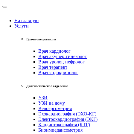
На главную
Услуги
Врачи-специалисты
Врач кардиолог
Врач акушер-гинеколог
Врач уролог, нефролог
Врач терапевт
Врач эндокринолог
Диагностическое отделение
УЗИ
УЗИ на дому
Велоэргометрия
Эхокардиография (ЭХО-КГ)
Электрокардиография (ЭКГ)
Кардиотокография (КТГ)
Биоимпедансометрия