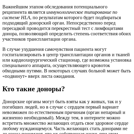
Важнейшим этапом обследования потенциального
реципиента является
иммунологическое типирование по
системе
HLA
, по результатам которого будет подбираться
подходящий донорский орган. Непосредственно перед
пересадкой проводится перекрестный тест с лимфоцитами
донора, позволяющий определить степень соответствия обоих
участников трансплантации органа.
В случае ухудшения самочувствия пациента могут
госпитализировать в центр трансплантации органов и тканей
или кардиохирургический стационар, где возможна установка
специального аппарата, осуществляющего кровоток
обходными путями. В некоторых случаях больной может быть
«подвинут» вверх листа ожидания.
Кто такие доноры?
Донорские органы могут быть взяты как у живых, так и у
погибших людей, но в случае с сердцем первый вариант
невозможен по естественным причинам (орган непарный и
жизненно необходимый). Между тем, в интернете можно
встретить множество желающих отдать свое здоровое сердце
любому нуждающемуся. Часть желающих стать донорами не
до конца понимают, что их собственная жизнь при этом