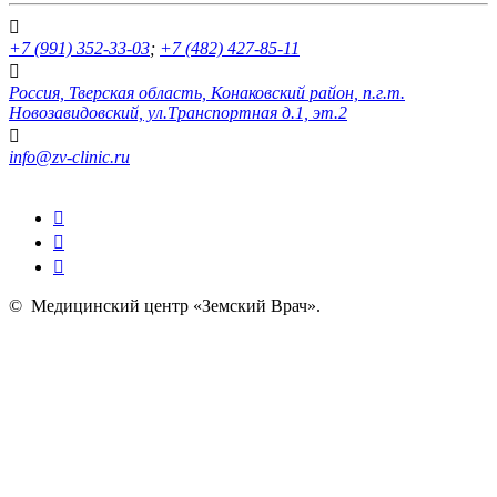
+7 (991) 352-33-03
;
+7 (482) 427-85-11
Россия, Тверская область, Конаковский район, п.г.т.
Новозавидовский, ул.Транспортная д.1, эт.2
info@zv-clinic.ru
©
Медицинский центр «Земский Врач»
.