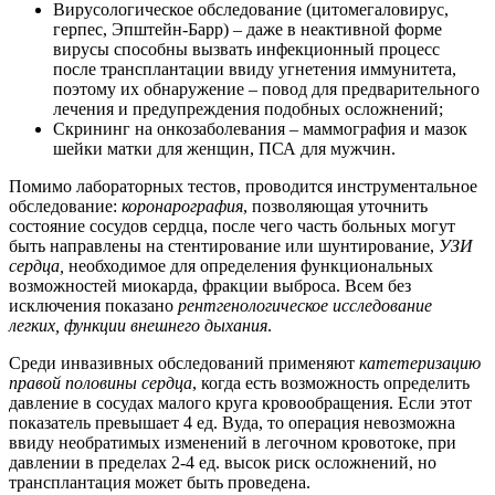
Вирусологическое обследование (цитомегаловирус,
герпес, Эпштейн-Барр) – даже в неактивной форме
вирусы способны вызвать инфекционный процесс
после трансплантации ввиду угнетения иммунитета,
поэтому их обнаружение – повод для предварительного
лечения и предупреждения подобных осложнений;
Скрининг на онкозаболевания – маммография и мазок
шейки матки для женщин, ПСА для мужчин.
Помимо лабораторных тестов, проводится инструментальное
обследование:
коронарография
, позволяющая уточнить
состояние сосудов сердца, после чего часть больных могут
быть направлены на стентирование или шунтирование,
УЗИ
сердца,
необходимое для определения функциональных
возможностей миокарда, фракции выброса. Всем без
исключения показано
рентгенологическое исследование
легких, функции внешнего дыхания
.
Среди инвазивных обследований применяют
катетеризацию
правой
половины сердца
, когда есть возможность определить
давление в сосудах малого круга кровообращения. Если этот
показатель превышает 4 ед. Вуда, то операция невозможна
ввиду необратимых изменений в легочном кровотоке, при
давлении в пределах 2-4 ед. высок риск осложнений, но
трансплантация может быть проведена.