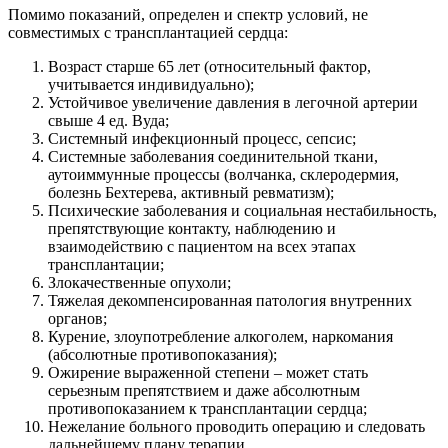
Помимо показаний, определен и спектр условий, не
совместимых с трансплантацией сердца:
Возраст старше 65 лет (относительный фактор,
учитывается индивидуально);
Устойчивое увеличение давления в легочной артерии
свыше 4 ед. Вуда;
Системный инфекционный процесс, сепсис;
Системные заболевания соединительной ткани,
аутоиммунные процессы (волчанка, склеродермия,
болезнь Бехтерева, активный ревматизм);
Психические заболевания и социальная нестабильность,
препятствующие контакту, наблюдению и
взаимодействию с пациентом на всех этапах
трансплантации;
Злокачественные опухоли;
Тяжелая декомпенсированная патология внутренних
органов;
Курение, злоупотребление алкоголем, наркомания
(абсолютные противопоказания);
Ожирение выраженной степени – может стать
серьезным препятствием и даже абсолютным
противопоказанием к трансплантации сердца;
Нежелание больного проводить операцию и следовать
дальнейшему плану терапии.