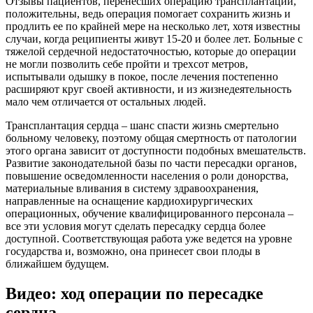
Отзывы пациентов, перенесших операцию трансплантации,
положительны, ведь операция помогает сохранить жизнь и
продлить ее по крайней мере на несколько лет, хотя известны
случаи, когда реципиенты живут 15-20 и более лет. Больные с
тяжелой сердечной недостаточностью, которые до операции
не могли позволить себе пройти и трехсот метров,
испытывали одышку в покое, после лечения постепенно
расширяют круг своей активности, и из жизнедеятельность
мало чем отличается от остальных людей.
Трансплантация сердца – шанс спасти жизнь смертельно
больному человеку, поэтому общая смертность от патологии
этого органа зависит от доступности подобных вмешательств.
Развитие законодательной базы по части пересадки органов,
повышение осведомленности населения о роли донорства,
материальные вливания в систему здравоохранения,
направленные на оснащение кардиохирургических
операционных, обучение квалифицированного персонала –
все эти условия могут сделать пересадку сердца более
доступной. Соответствующая работа уже ведется на уровне
государства и, возможно, она принесет свои плоды в
ближайшем будущем.
Видео: ход операции по пересадке
сердца