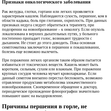
Признаки онкологического заболевания
Рак желудка, глотки, гортани или легких проявляется
характерным кашлем. Наблюдаются сухость, першение, ком в
области кадыка, боль при глотании, охриплость. При данных
признаках недуга следует обратиться к терапевту, при
подозрении на новообразование – к онкологу. Если опухоль
локализована в верхних дыхательных путях, у больного
постепенно пропадает голос, возникают трудности с
дыханием. Не стоит до этого доводить. Пока основная
симптоматика заключается в першении и покашливании,
болезнь еще возможно вылечить.
При поражении легких организм таким образом пытается
избавиться от токсических веществ. Кашель может быть
коротким, сильным, сухим или влажным. При поражении
крупных сосудов человека мучает кровохарканье. Если
данный симптом внезапно перестал беспокоить, возможно
отравление продуктами метаболизма злокачественного
новообразования. Своевременное обращение к доктору,
периодическое прохождение флюорографии значительно
повышают шанс на выздоровление.
Причины першения в горле, не