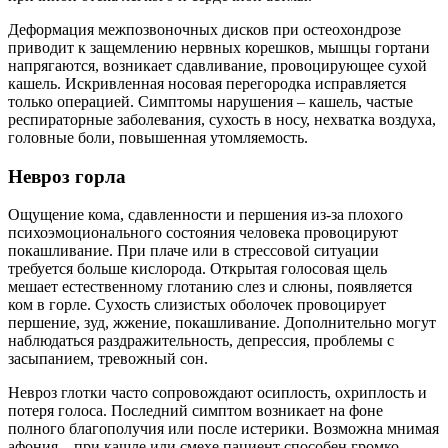
Деформация межпозвоночных дисков при остеохондрозе
приводит к защемлению нервных корешков, мышцы гортани
напрягаются, возникает сдавливание, провоцирующее сухой
кашель. Искривленная носовая перегородка исправляется
только операцией. Симптомы нарушения – кашель, частые
респираторные заболевания, сухость в носу, нехватка воздуха,
головные боли, повышенная утомляемость.
Невроз горла
Ощущение кома, сдавленности и першения из-за плохого
психоэмоционального состояния человека провоцируют
покашливание. При плаче или в стрессовой ситуации
требуется больше кислорода. Открытая голосовая щель
мешает естественному глотанию слез и слюны, появляется
ком в горле. Сухость слизистых оболочек провоцирует
першение, зуд, жжение, покашливание. Дополнительно могут
наблюдаться раздражительность, депрессия, проблемы с
засыпанием, тревожный сон.
Невроз глотки часто сопровождают осиплость, охриплость и
потеря голоса. Последний симптом возникает на фоне
полного благополучия или после истерики. Возможна мнимая
афония – при кашле или смехе пациент способен громко