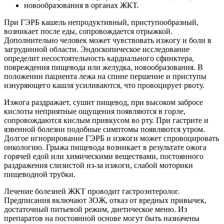
новообразования в органах ЖКТ.
При ГЭРБ кашель непродуктивный, приступообразный,
возникает после еды, сопровождается отрыжкой.
Дополнительно человек может чувствовать изжогу и боли в
загрудинной области. Эндоскопическое исследование
определит несостоятельность кардиального сфинктера,
повреждения пищевода или желудка, новообразования. В
положении пациента лежа на спине першение и приступы
изнуряющего кашля усиливаются, что провоцирует рвоту.
Изжога раздражает, сушит пищевод, при высоком забросе
кислоты неприятные ощущения появляются в горле,
сопровождаются кислым привкусом во рту. При гастрите и
язвенной болезни подобные симптомы появляются утром.
Долгое игнорирование ГЭРБ и изжоги может спровоцировать
онкологию. Грыжа пищевода возникает в результате ожога
горячей едой или химическими веществами, постоянного
раздражения слизистой из-за изжоги, слабой моторики
пищеводной трубки.
Лечение болезней ЖКТ проводит гастроэнтеролог.
Предписания включают ЗОЖ, отказ от вредных привычек,
достаточный питьевой режим, диетическое меню. Из
препаратов на постоянной основе могут быть назначены