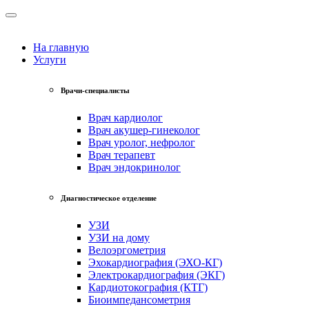
На главную
Услуги
Врачи-специалисты
Врач кардиолог
Врач акушер-гинеколог
Врач уролог, нефролог
Врач терапевт
Врач эндокринолог
Диагностическое отделение
УЗИ
УЗИ на дому
Велоэргометрия
Эхокардиография (ЭХО-КГ)
Электрокардиография (ЭКГ)
Кардиотокография (КТГ)
Биоимпедансометрия