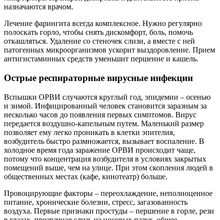
назначаются врачом.
Лечение фарингита всегда комплексное. Нужно регулярно
полоскать горло, чтобы снять дискомфорт, боль, помочь
откашляться. Удаление со стеночек слизи, а вместе с ней
патогенных микроорганизмов ускорит выздоровление. Прием
антигистаминных средств уменьшит першение и кашель.
Острые респираторные вирусные инфекции
Вспышки ОРВИ случаются круглый год, эпидемии – осенью
и зимой. Инфицированный человек становится заразным за
несколько часов до появления первых симптомов. Вирус
передается воздушно-капельным путем. Маленький размер
позволяет ему легко проникать в клетки эпителия,
возбудитель быстро размножается, вызывает воспаление. В
холодное время года заражение ОРВИ происходит чаще,
потому что концентрация возбудителя в условиях закрытых
помещений выше, чем на улице. При этом скопления людей в
общественных местах (кафе, кинотеатр) больше.
Провоцирующие факторы – переохлаждение, неполноценное
питание, хронические болезни, стресс, загазованность
воздуха. Первые признаки простуды – першение в горле, рези
в глазах, прозрачная слизь из носовых пазух, общее