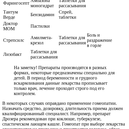
Амбазона
Таблетки для
Фарингосепт
моногидрат
рассасывания
Тантум
Спрей,
Бензидамин
Верде
таблетки
Доктор
Пастилки
МОМ
Боль и
Амилмета-
Таблетки для
Стрепсилс
раздражение
крезол
рассасывания
в горле
Таблетки для
Лизобакт
рассасывания
На заметку! Препараты производятся в разных
формах, некоторые предназначены специально для
детей. В период беременности и грудного
вскармливания данные лекарства прописывает
только врач, лечение проходит строго под его
контролем.
В некоторых случаях оправдано применение гомеопатии.
Назначать средство, дозировку, длительность приема должен
квалифицированный специалист. Например, препарат
Дрозера рекомендован при коклюше, туберкулезе,
спастическом лающем кашле. Гомеопат при выборе лекарства