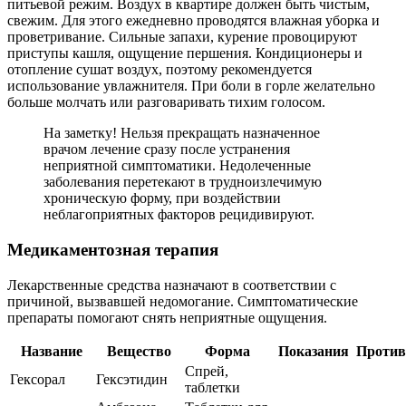
питьевой режим. Воздух в квартире должен быть чистым,
свежим. Для этого ежедневно проводятся влажная уборка и
проветривание. Сильные запахи, курение провоцируют
приступы кашля, ощущение першения. Кондиционеры и
отопление сушат воздух, поэтому рекомендуется
использование увлажнителя. При боли в горле желательно
больше молчать или разговаривать тихим голосом.
На заметку! Нельзя прекращать назначенное
врачом лечение сразу после устранения
неприятной симптоматики. Недолеченные
заболевания перетекают в трудноизлечимую
хроническую форму, при воздействии
неблагоприятных факторов рецидивируют.
Медикаментозная терапия
Лекарственные средства назначают в соответствии с
причиной, вызвавшей недомогание. Симптоматические
препараты помогают снять неприятные ощущения.
Название
Вещество
Форма
Показания
Против
Спрей,
Гексорал
Гексэтидин
таблетки