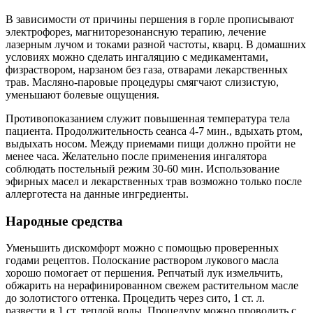
В зависимости от причины першения в горле прописывают
электрофорез, магниторезонансную терапию, лечение
лазерным лучом и токами разной частоты, кварц. В домашних
условиях можно сделать ингаляцию с медикаментами,
физраствором, нарзаном без газа, отварами лекарственных
трав. Масляно-паровые процедуры смягчают слизистую,
уменьшают болевые ощущения.
Противопоказанием служит повышенная температура тела
пациента. Продолжительность сеанса 4-7 мин., вдыхать ртом,
выдыхать носом. Между приемами пищи должно пройти не
менее часа. Желательно после применения ингалятора
соблюдать постельный режим 30-60 мин. Использование
эфирных масел и лекарственных трав возможно только после
аллерготеста на данные ингредиенты.
Народные средства
Уменьшить дискомфорт можно с помощью проверенных
годами рецептов. Полоскание раствором лукового масла
хорошо помогает от першения. Репчатый лук измельчить,
обжарить на нерафинированном свежем растительном масле
до золотистого оттенка. Процедить через сито, 1 ст. л.
развести в 1 ст. теплой воды. Процедуру можно проводить с