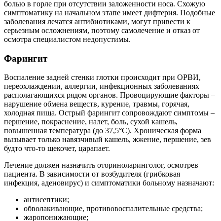
болью в горле при отсутствии заложенности носа. Схожую
симптоматику на начальном этапе имеет дифтерия. Подобные
заболевания лечатся антибиотиками, могут привести к
серьезным осложнениям, поэтому самолечение и отказ от
осмотра специалистом недопустимы.
Фарингит
Воспаление задней стенки глотки происходит при ОРВИ,
переохлаждении, аллергии, инфекционных заболеваниях
располагающихся рядом органов. Провоцирующие факторы –
нарушение обмена веществ, курение, травмы, горячая,
холодная пища. Острый фарингит сопровождают симптомы –
першение, покраснение, налет, боль, сухой кашель,
повышенная температура (до 37,5°C). Хроническая форма
вызывает только навязчивый кашель, жжение, першение, зев
будто что-то щекочет, царапает.
Лечение должен назначить оториноларинголог, осмотрев
пациента. В зависимости от возбудителя (грибковая
инфекция, аденовирус) и симптоматики больному назначают:
антисептики;
обволакивающие, противовоспалительные средства;
жаропонижающие;