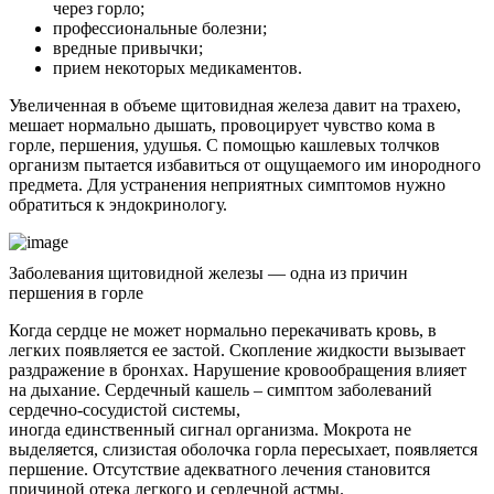
через горло;
профессиональные болезни;
вредные привычки;
прием некоторых медикаментов.
Увеличенная в объеме щитовидная железа давит на трахею,
мешает нормально дышать, провоцирует чувство кома в
горле, першения, удушья. С помощью кашлевых толчков
организм пытается избавиться от ощущаемого им инородного
предмета. Для устранения неприятных симптомов нужно
обратиться к эндокринологу.
Заболевания щитовидной железы — одна из причин
першения в горле
Когда сердце не может нормально перекачивать кровь, в
легких появляется ее застой. Скопление жидкости вызывает
раздражение в бронхах. Нарушение кровообращения влияет
на дыхание. Сердечный кашель – симптом заболеваний
сердечно-сосудистой системы,
иногда единственный сигнал организма. Мокрота не
выделяется, слизистая оболочка горла пересыхает, появляется
першение. Отсутствие адекватного лечения становится
причиной отека легкого и сердечной астмы.