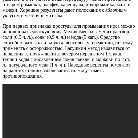
отваром ромашки, шалфея, календулы, подорожника, мать-и-
мачехи. Хорошие результаты дают полоскания с яблочным
уксусом и чесночным соком.
При первых признаках простуды для промывания носа можно
использовать морскую воду. Медикаменты заменит раствор
соли (0,5 ч. л.), соды (0,5 ч. л.) и йода (5 кап.). Средство
способно вызвать сильную аллергическую реакцию, поэтому
применять с осторожностью. Бабушкин метод избавиться от
першения за ночь – выпить вечером перед сном 1 стакан
теплой воды с добавлением соков свеклы и моркови по 2 ст.
л., натурального меда (1 ч. л.). Народные рецепты помогают
на ранних стадиях заболевания, но могут иметь
противопоказания.