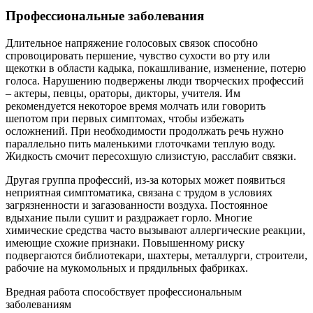
Профессиональные заболевания
Длительное напряжение голосовых связок способно
спровоцировать першение, чувство сухости во рту или
щекотки в области кадыка, покашливание, изменение, потерю
голоса. Нарушению подвержены люди творческих профессий
– актеры, певцы, ораторы, дикторы, учителя. Им
рекомендуется некоторое время молчать или говорить
шепотом при первых симптомах, чтобы избежать
осложнений. При необходимости продолжать речь нужно
параллельно пить маленькими глоточками теплую воду.
Жидкость смочит пересохшую слизистую, расслабит связки.
Другая группа профессий, из-за которых может появиться
неприятная симптоматика, связана с трудом в условиях
загрязненности и загазованности воздуха. Постоянное
вдыхание пыли сушит и раздражает горло. Многие
химические средства часто вызывают аллергические реакции,
имеющие схожие признаки. Повышенному риску
подвергаются библиотекари, шахтеры, металлурги, строители,
рабочие на мукомольных и прядильных фабриках.
Вредная работа способствует профессиональным
заболеваниям