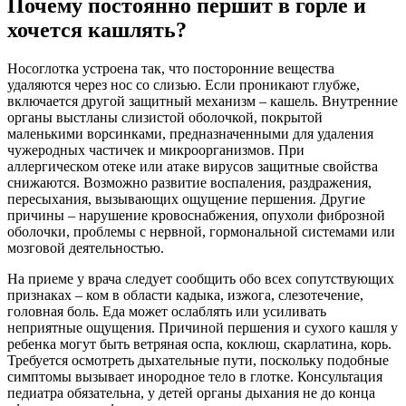
Почему постоянно першит в горле и
хочется кашлять?
Носоглотка устроена так, что посторонние вещества
удаляются через нос со слизью. Если проникают глубже,
включается другой защитный механизм – кашель. Внутренние
органы выстланы слизистой оболочкой, покрытой
маленькими ворсинками, предназначенными для удаления
чужеродных частичек и микроорганизмов. При
аллергическом отеке или атаке вирусов защитные свойства
снижаются. Возможно развитие воспаления, раздражения,
пересыхания, вызывающих ощущение першения. Другие
причины – нарушение кровоснабжения, опухоли фиброзной
оболочки, проблемы с нервной, гормональной системами или
мозговой деятельностью.
На приеме у врача следует сообщить обо всех сопутствующих
признаках – ком в области кадыка, изжога, слезотечение,
головная боль. Еда может ослаблять или усиливать
неприятные ощущения. Причиной першения и сухого кашля у
ребенка могут быть ветряная оспа, коклюш, скарлатина, корь.
Требуется осмотреть дыхательные пути, поскольку подобные
симптомы вызывает инородное тело в глотке. Консультация
педиатра обязательна, у детей органы дыхания не до конца