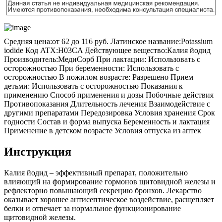
Средняя цена:
от 62 до 116 руб.
Латинское название:
Potassium
iodide
Код ATX:
H03CA
Действующее вещество:
Калия йодид
Производитель:
МедиСорб
При лактации: Использовать с
осторожностью При беременности: Использовать с
осторожностью В пожилом возрасте: Разрешено Прием
детьми: Использовать с осторожностью Показания к
применению Способ применения и дозы Побочные действия
Противопоказания Длительность лечения Взаимодействие с
другими препаратами Передозировка Условия хранения Срок
годности Состав и форма выпуска Беременность и лактация
Применение в детском возрасте Условия отпуска из аптек
Инструкция
Калия йодид – эффективный препарат, положительно
влияющий на формирование гормонов щитовидной железы и
рефлекторно повышающий секрецию бронхов. Лекарство
оказывает хорошее антисептическое воздействие, расщепляет
белки и отвечает за нормальное функционирование
щитовидной железы.