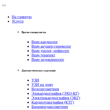
На главную
Услуги
Врачи-специалисты
Врач кардиолог
Врач акушер-гинеколог
Врач уролог, нефролог
Врач терапевт
Врач эндокринолог
Диагностическое отделение
УЗИ
УЗИ на дому
Велоэргометрия
Эхокардиография (ЭХО-КГ)
Электрокардиография (ЭКГ)
Кардиотокография (КТГ)
Биоимпедансометрия