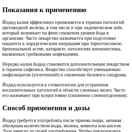
Показания к применению
Йодид калия эффективно применяется в терапии патологий
щитовидной железы, в том числе и при эндемическом зобе,
который возникает на фоне снижения уровня йода в
организме. Часто лекарство назначается при подготовке
пациента к хирургическим операциям при тиреотоксикозе,
бронхиальной астме, катаракте, патологиях конъюнктивы,
вызванных грибковыми инфекциями.
Нередко калия йодид становится дополнительным лекарством
в терапии сифилиса. Вещество способствует уменьшению
инфильтратов (уплотнений) и снижению болевого синдрома.
Йодид используется в стоматологии для устранения
воспалительных патологий в области слюнных желез. Часто
его назначают при ксеростомии (снижении слюноотделения).
Способ применения и дозы
Йодид требуется употреблять после приема пищи, запивая
обильным количеством воды, молока, компота или киселя.
Доза зависит от целей употребления. Чтобы предупредить