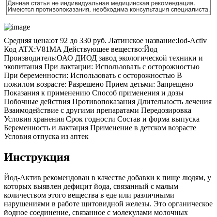
Средняя цена:
от 92 до 330 руб.
Латинское название:
Iod-Activ
Код ATX:
V81MA
Действующее вещество:
Йод
Производитель:
ОАО ДИОД завод экологической техники и
экопитания
При лактации: Использовать с осторожностью
При беременности: Использовать с осторожностью В
пожилом возрасте: Разрешено Прием детьми: Запрещено
Показания к применению Способ применения и дозы
Побочные действия Противопоказания Длительность лечения
Взаимодействие с другими препаратами Передозировка
Условия хранения Срок годности Состав и форма выпуска
Беременность и лактация Применение в детском возрасте
Условия отпуска из аптек
Инструкция
Йод-Актив рекомендован в качестве добавки к пище людям, у
которых выявлен дефицит йода, связанный с малым
количеством этого вещества в еде или различными
нарушениями в работе щитовидной железы. Это органическое
йодное соединение, связанное с молекулами молочных