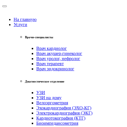
На главную
Услуги
Врачи-специалисты
Врач кардиолог
Врач акушер-гинеколог
Врач уролог, нефролог
Врач терапевт
Врач эндокринолог
Диагностическое отделение
УЗИ
УЗИ на дому
Велоэргометрия
Эхокардиография (ЭХО-КГ)
Электрокардиография (ЭКГ)
Кардиотокография (КТГ)
Биоимпедансометрия