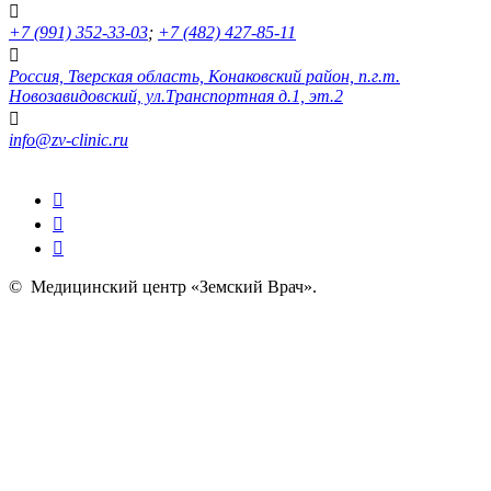
+7 (991) 352-33-03
;
+7 (482) 427-85-11
Россия, Тверская область, Конаковский район, п.г.т.
Новозавидовский, ул.Транспортная д.1, эт.2
info@zv-clinic.ru
©
Медицинский центр «Земский Врач»
.