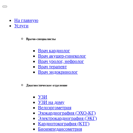
На главную
Услуги
Врачи-специалисты
Врач кардиолог
Врач акушер-гинеколог
Врач уролог, нефролог
Врач терапевт
Врач эндокринолог
Диагностическое отделение
УЗИ
УЗИ на дому
Велоэргометрия
Эхокардиография (ЭХО-КГ)
Электрокардиография (ЭКГ)
Кардиотокография (КТГ)
Биоимпедансометрия