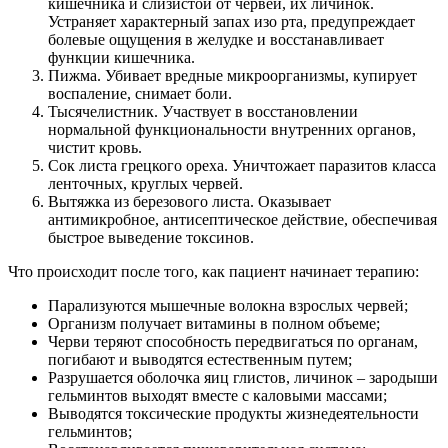
кишечника и слизистой от червей, их личинок.
Устраняет характерный запах изо рта, предупреждает
болевые ощущения в желудке и восстанавливает
функции кишечника.
Пижма.
Убивает вредные микроорганизмы, купирует
воспаление, снимает боли.
Тысячелистник.
Участвует в восстановлении
нормальной функциональности внутренних органов,
чистит кровь.
Сок листа грецкого ореха.
Уничтожает паразитов класса
ленточных, круглых червей.
Вытяжка из березового листа.
Оказывает
антимикробное, антисептическое действие, обеспечивая
быстрое выведение токсинов.
Что происходит после того, как пациент начинает терапию:
Парализуются мышечные волокна взрослых червей;
Организм получает витамины в полном объеме;
Черви теряют способность передвигаться по органам,
погибают и выводятся естественным путем;
Разрушается оболочка яиц глистов, личинок – зародыши
гельминтов выходят вместе с каловыми массами;
Выводятся токсические продукты жизнедеятельности
гельминтов;