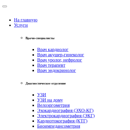
На главную
Услуги
Врачи-специалисты
Врач кардиолог
Врач акушер-гинеколог
Врач уролог, нефролог
Врач терапевт
Врач эндокринолог
Диагностическое отделение
УЗИ
УЗИ на дому
Велоэргометрия
Эхокардиография (ЭХО-КГ)
Электрокардиография (ЭКГ)
Кардиотокография (КТГ)
Биоимпедансометрия