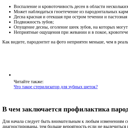
Воспаление и кровоточивость десен в области нескольких
Может наблюдаться гноетечение из пародонтальных карм
Десна красная и отекшая при остром течении и пастозная
Подвижность зубов;
Опущение десны, оголение шеек зубов, на которых могу
Неприятные ощущения при жевании и в покое, кровотечен
Как видите, пародонтит на фото неприятен меньше, чем в реал
Читайте также:
Что такое стерилизатор для зубных щеток?
В чем заключается профилактика паро
Для начала следует быть внимательным к любым изменениям со
диагностированы, тем больше вероятность если не вылечиться