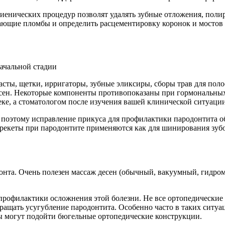
енических процедур позволят удалять зубные отложения, полиро
ающие пломбы и определить расцементировку коронок и мостов в
начальной стадии
ты, щетки, ирригаторы, зубные эликсиры, сборы трав для поло
есен. Некоторые компоненты противопоказаны при гормональных 
теке, а стоматологом после изучения вашей клинической ситуации
, поэтому исправление прикуса для профилактики пародонтита о
екеты при пародонтите применяются как для шинирования зубов
онта. Очень полезен массаж десен (обычный, вакуумный, гидро
профилактики осложнения этой болезни. Не все ортопедические
ращать усугубление пародонтита. Особенно часто в таких ситу
 могут подойти бюгельные ортопедические конструкции.