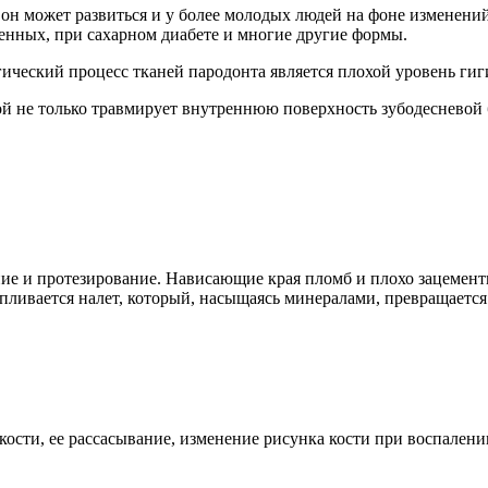
о он может развиться и у более молодых людей на фоне изменени
енных, при сахарном диабете и многие другие формы.
ческий процесс тканей пародонта является плохой уровень гиг
ой не только травмирует внутреннюю поверхность зубодесневой
ие и протезирование. Нависающие края пломб и плохо зацемен
ливается налет, который, насыщаясь минералами, превращается в
ости, ее рассасывание, изменение рисунка кости при воспалени