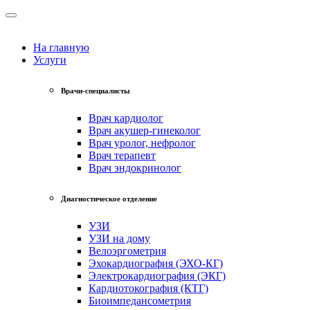
На главную
Услуги
Врачи-специалисты
Врач кардиолог
Врач акушер-гинеколог
Врач уролог, нефролог
Врач терапевт
Врач эндокринолог
Диагностическое отделение
УЗИ
УЗИ на дому
Велоэргометрия
Эхокардиография (ЭХО-КГ)
Электрокардиография (ЭКГ)
Кардиотокография (КТГ)
Биоимпедансометрия