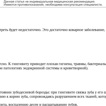
реть будет недостаточно. Это достаточно коварное заболевание, 
есно. К гингивиту приводит плохая гигиена, травмы, бактериал
ри патологиях эндокринной системы и кроветворной).
оянии зубодесневой борозды: при гингивите связка зуба у его 
ию к корню зуба, сопровождаясь разрушением всех тканей, кото
онта, воспалению десен и расшатыванию зубов.