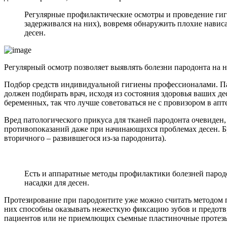
Регулярные профилактические осмотры и проведение гиги
задерживался на них), вовремя обнаружить плохие навис
десен.
Регулярный осмотр позволяет выявлять болезни пародонта на 
Подбор средств индивидуальной гигиены профессионалами. Пас
должен подбирать врач, исходя из состояния здоровья ваших д
беременных, так что лучше советоваться не с провизором в ап
Вред патологического прикуса для тканей пародонта очевиден
противопоказаний даже при начинающихся проблемах десен. Бр
вторичного – развившегося из-за пародонита).
Есть и аппаратные методы профилактики болезней парод
насадки для десен.
Протезирование при пародонтите уже можно считать методом 
них способны оказывать нежесткую фиксацию зубов и предотв
пациентов или не приемлющих съемные пластиночные протезы