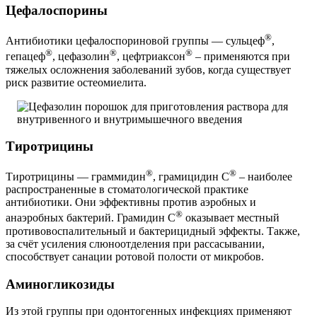
Цефалоспорины
®
Антибиотики цефалоспориновой группы — сульцеф
,
®
®
®
гепацеф
, цефазолин
, цефтриаксон
– применяются при
тяжелых осложнения заболеваний зубов, когда существует
риск развитие остеомиелита.
Тиротрицины
®
®
Тиротрицины — граммидин
, грамицидин С
– наиболее
распространенные в стоматологической практике
антибиотики. Они эффективны против аэробных и
®
анаэробных бактерий. Грамидин С
оказывает местный
противовоспалительный и бактерицидный эффекты. Также,
за счёт усиления слюноотделения при рассасывании,
способствует санации ротовой полости от микробов.
Аминогликозиды
Из этой группы при одонтогенных инфекциях применяют