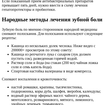
Если показанный прием антибактериальных препаратов
превышает пять дней, нужно ввести в схему лечения
гепатопротекторы и пробиотики.
Народные методы лечения зубной боли
Зубную боль по мнению сторонников народной медицины
снимают полоскания. Для полоскания используют следующие
рецепты:
Кашица из нескольких долек чеснока. Ниже видео с
200000+ просмотров по этому совету:
Кашица из репчатого лука с сахаром (лук должен
пустить сок), разведенная горячей водой.
Раствор соли и йода (на стакан (200 мл) чайная ложка
соли и семь капель йода).
Спиртовая настойка валерианы в виде компресса.
Снимают воспаления и кровоточивость:
настой ромашки, крапивы, тысячелистника,
подорожника, коры дуба, шалфея, зверобоя, календулы;
водный раствор эфирных масел: чайного дерева,
ментолового, розмаринового, мятного, лимонного,
хвойных деревьев, тимьянового.