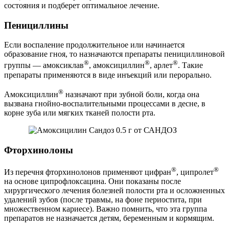
состояния и подберет оптимальное лечение.
Пенициллины
Если воспаление продолжительное или начинается
образование гноя, то назначаются препараты пенициллиновой
®
®
®
группы — амоксиклав
, амоксициллин
, арлет
. Такие
препараты применяются в виде инъекций или перорально.
®
Амоксициллин
назначают при зубной боли, когда она
вызвана гнойно-воспалительными процессами в десне, в
корне зуба или мягких тканей полости рта.
Фторхинолоны
®
®
Из перечня фторхинолонов применяют цифран
, ципролет
на основе ципрофлоксацина. Они показаны после
хирургического лечения болезней полости рта и осложненных
удалений зубов (после травмы, на фоне периостита, при
множественном кариесе). Важно помнить, что эта группа
препаратов не назначается детям, беременным и кормящим.