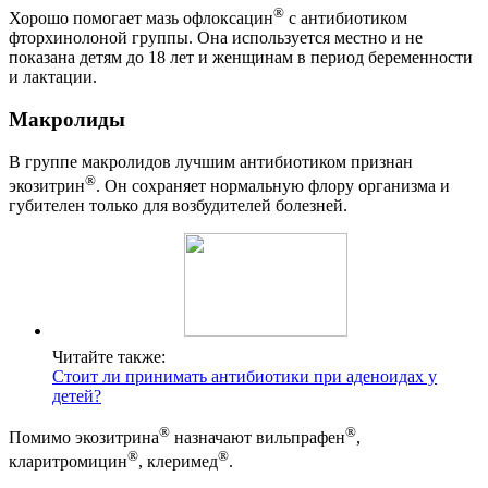
®
Хорошо помогает мазь офлоксацин
с антибиотиком
фторхинолоной группы. Она используется местно и не
показана детям до 18 лет и женщинам в период беременности
и лактации.
Макролиды
В группе макролидов лучшим антибиотиком признан
®
экозитрин
. Он сохраняет нормальную флору организма и
губителен только для возбудителей болезней.
Читайте также:
Стоит ли принимать антибиотики при аденоидах у
детей?
®
®
Помимо экозитрина
назначают вильпрафен
,
®
®
кларитромицин
, клеримед
.