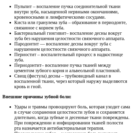
Пульпит – воспаление пучка соединительной ткани
внутри зуба, насыщенной нервными окончаниями,
кровеносными и лимфатическими сосудами.
Киста или гранулема зуба – образование в периодонте,
связанное с корнем зуба.
Бактериальный гингивит– воспаление десны вокруг
зуба без нарушения целостности связочного аппарата.
Пародонтит — воспаление десны вокруг зуба с
нарушением целостности связочного аппарата.
Периостит – воспалительный процесс в надкостнице
зуба.
Периодонтит– воспаление пучка тканей между
цементом зубного корня и альвеольной пластинкой.
Свищ (фистула) десны – трубковидный канал в
воспаленной ткани, через который наружу выделяются
кровь и гной.
Внешние причины зубной боли:
Удары и травмы провоцируют боль, которая уходит сама
в случае сохранения целостности зубов и сохраняется
длительно, когда зубные и десенные ткани повреждены.
При повреждении и инфицировании тканей полости
рта назначается антибактериальная терапия.