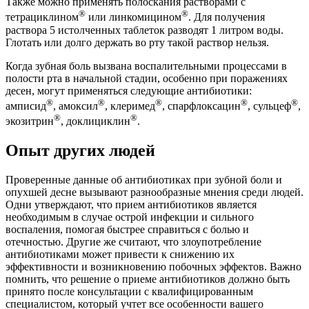
Также можно применять полоскания растворами с
®
®
тетрациклином
или линкомицином
. Для получения
раствора 5 истолченных таблеток разводят 1 литром воды.
Глотать или долго держать во рту такой раствор нельзя.
Когда зубная боль вызвана воспалительными процессами в
полости рта в начальной стадии, особенно при поражениях
десен, могут применяться следующие антибиотики:
®
®
®
®
®
амписид
, амоксил
, клеримед
, спарфлоксацин
, сульцеф
,
®
®
экозитрин
, доклициклин
.
Опыт других людей
Проверенные данные об антибиотиках при зубной боли и
опухшей десне вызывают разнообразные мнения среди людей.
Одни утверждают, что прием антибиотиков является
необходимым в случае острой инфекции и сильного
воспаления, помогая быстрее справиться с болью и
отечностью. Другие же считают, что злоупотребление
антибиотиками может привести к снижению их
эффективности и возникновению побочных эффектов. Важно
помнить, что решение о приеме антибиотиков должно быть
принято после консультации с квалифицированным
специалистом, который учтет все особенности вашего