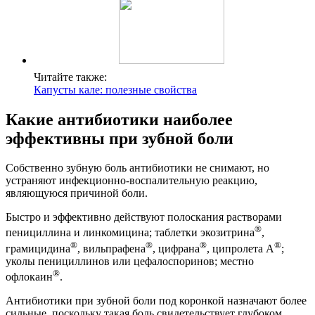
Читайте также:
Капусты кале: полезные свойства
Какие антибиотики наиболее
эффективны при зубной боли
Собственно зубную боль антибиотики не снимают, но
устраняют инфекционно-воспалительную реакцию,
являющуюся причиной боли.
Быстро и эффективно действуют полоскания растворами
®
пенициллина и линкомицина; таблетки экозитрина
,
®
®
®
®
грамицидина
, вильпрафена
, цифрана
, ципролета А
;
уколы пенициллинов или цефалоспоринов; местно
®
офлокаин
.
Антибиотики при зубной боли под коронкой назначают более
сильные, поскольку такая боль свидетельствует глубоком