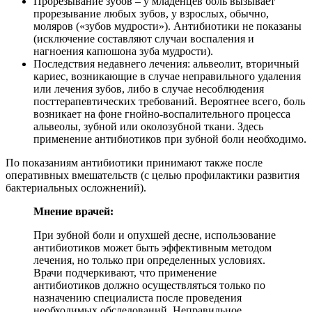
Прорезывание зубов – у младенцев боль вызывает
прорезывание любых зубов, у взрослых, обычно,
моляров («зубов мудрости»). Антибиотики не показаны
(исключение составляют случаи воспаления и
нагноения капюшона зуба мудрости).
Последствия недавнего лечения: альвеолит, вторичный
кариес, возникающие в случае неправильного удаления
или лечения зубов, либо в случае несоблюдения
посттерапевтических требований. Вероятнее всего, боль
возникает на фоне гнойно-воспалительного процесса
альвеолы, зубной или околозубной ткани. Здесь
применение антибиотиков при зубной боли необходимо.
По показаниям антибиотики принимают также после
оперативных вмешательств (с целью профилактики развития
бактериальных осложнений).
Мнение врачей:
При зубной боли и опухшей десне, использование
антибиотиков может быть эффективным методом
лечения, но только при определенных условиях.
Врачи подчеркивают, что применение
антибиотиков должно осуществляться только по
назначению специалиста после проведения
необходимых обследований. Неправильное