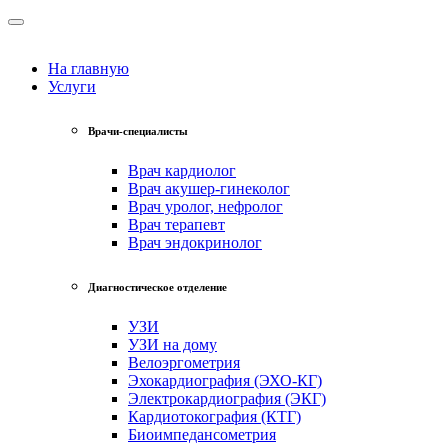
На главную
Услуги
Врачи-специалисты
Врач кардиолог
Врач акушер-гинеколог
Врач уролог, нефролог
Врач терапевт
Врач эндокринолог
Диагностическое отделение
УЗИ
УЗИ на дому
Велоэргометрия
Эхокардиография (ЭХО-КГ)
Электрокардиография (ЭКГ)
Кардиотокография (КТГ)
Биоимпедансометрия