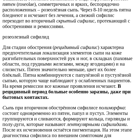
пятен
(roseolaе), симметричных и ярких, беспорядочно
расположенных – розеолёзная сыпь. Через 8-10 недель пятна
бледнеют и исчезают без лечения, а свежий сифилис
переходит во вторичный
скрытый
сифилис
, протекающий с
обострениями и ремиссиями.
розеолезный сифилид
Для стадии обострения (
рецидивный сифилис
) характерна
предпочтительная локализация элементов сыпи на коже
разгибательных поверхностей рук и ног, в складках (паховые
области, под грудными железами, между ягодицами) и на
слизистых. Пятен значительно меньше, цвет их более
блёклый. Пятна комбинируются с папулёзной и пустулёзной
сыпью, которую чаще наблюдают у ослабленных пациентов.
На время ремиссии все кожные проявления исчезают.
В
рецидивный период больные особенно заразны, даже при
бытовых контактах.
Сыпь
при вторичном обострённом сифилисе
полиморфна
:
состоит одновременно из пятен, папул и пустул. Элементы
группируются и сливаются, формируют кольца, гирлянды и
полу-дуги, которые называют
ленткулярными сифилидами
.
После их исчезновения остаётся пигментация. На этом этапе
диагностика сифилиса по внешним симптомам для