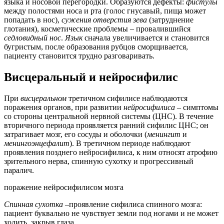
языка и носовой перегородки. Образуются дефекты:
фистулы
между полостями носа и рта (голос гнусавый, пища может
попадать в нос),
сужения отверстия зева
(затруднение
глотания), косметические проблемы – провалившийся
седловидный нос
.
Язык
сначала увеличивается и становится
бугристым, после образования рубцов сморщивается,
пациенту становится трудно разговаривать.
Висцеральный и нейросифилис
При
висцеральном
третичном сифилисе наблюдаются
поражения органов, при развитии
нейросифилиса
– симптомы
со стороны центральной нервной системы (ЦНС). В течение
вторичного периода проявляется ранний сифилис ЦНС; он
затрагивает мозг, его сосуды и оболочки (
менингит
и
менингоэнцефалит
). В третичном периоде наблюдают
проявления позднего нейросифилиса, к ним относят атрофию
зрительного нерва, спинную сухотку и прогрессивный
паралич.
поражение нейросифилисом мозга
Спинная сухотка
–проявление сифилиса спинного мозга:
пациент буквально не чувствует земли под ногами и не может
ходить, закрыв глаза.