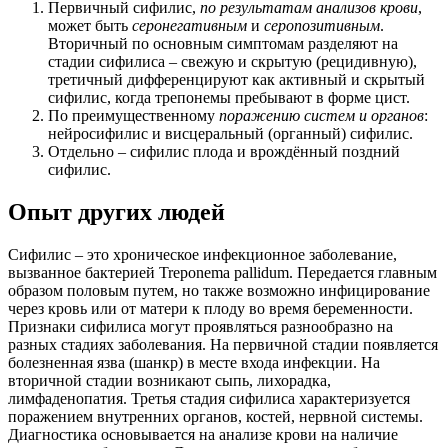
Первичный сифилис,
по результатам анализов крови
,
может быть
серонегативным
и
серопозитивным
.
Вторичный по основным симптомам разделяют на
стадии сифилиса – свежую и скрытую (рецидивную),
третичный дифференцируют как активный и скрытый
сифилис, когда трепонемы пребывают в форме цист.
По преимущественному
поражению систем и органов
:
нейросифилис и висцеральный (органный) сифилис.
Отдельно – сифилис плода и врождённый поздний
сифилис.
Опыт других людей
Сифилис – это хроническое инфекционное заболевание,
вызванное бактерией Treponema pallidum. Передается главным
образом половым путем, но также возможно инфицирование
через кровь или от матери к плоду во время беременности.
Признаки сифилиса могут проявляться разнообразно на
разных стадиях заболевания. На первичной стадии появляется
болезненная язва (шанкр) в месте входа инфекции. На
вторичной стадии возникают сыпь, лихорадка,
лимфаденопатия. Третья стадия сифилиса характеризуется
поражением внутренних органов, костей, нервной системы.
Диагностика основывается на анализе крови на наличие