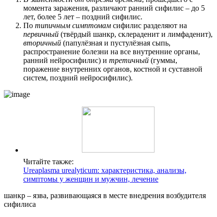
момента заражения, различают ранний сифилис – до 5
лет, более 5 лет – поздний сифилис.
По
типичным симптомам
сифилис разделяют на
первичный
(твёрдый шанкр, склераденит и лимфаденит),
вторичный
(папулёзная и пустулёзная сыпь,
распространение болезни на все внутренние органы,
ранний нейросифилис) и
третичный
(гуммы,
поражение внутренних органов, костной и суставной
систем, поздний нейросифилис).
Читайте также:
Ureaplasma urealyticum: характеристика, анализы,
симптомы у женщин и мужчин, лечение
шанкр – язва, развивающаяся в месте внедрения возбудителя
сифилиса