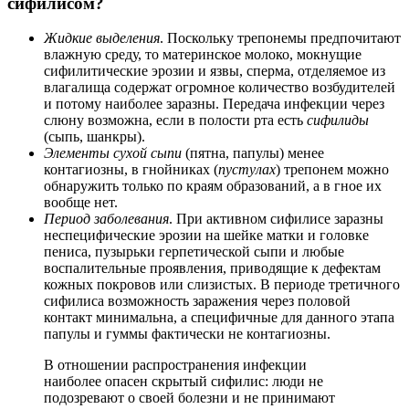
сифилисом?
Жидкие выделения
. Поскольку трепонемы предпочитают
влажную среду, то материнское молоко, мокнущие
сифилитические эрозии и язвы, сперма, отделяемое из
влагалища содержат огромное количество возбудителей
и потому наиболее заразны. Передача инфекции через
слюну возможна, если в полости рта есть
сифилиды
(сыпь, шанкры).
Элементы сухой сыпи
(пятна, папулы) менее
контагиозны, в гнойниках (
пустулах
) трепонем можно
обнаружить только по краям образований, а в гное их
вообще нет.
Период заболевания
. При активном сифилисе заразны
неспецифические эрозии на шейке матки и головке
пениса, пузырьки герпетической сыпи и любые
воспалительные проявления, приводящие к дефектам
кожных покровов или слизистых. В периоде третичного
сифилиса возможность заражения через половой
контакт минимальна, а специфичные для данного этапа
папулы и гуммы фактически не контагиозны.
В отношении распространения инфекции
наиболее опасен скрытый сифилис: люди не
подозревают о своей болезни и не принимают