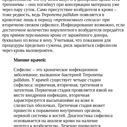
трепонемы – они погибнут при консервации материала уже
через пару суток. Само присутствие возбудителя в крови –
тоже редкость, ведь
Treponema pallidum
появляется в
кровотоке лишь в период «
трепонемного сепсиса
» при
вторичном свежем сифилисе. Инфицирование возможно, если
достаточное количество вирулентного возбудителя передаётся
при прямом переливании крови
от заражённого донора,
буквально из вены в вену. Учитывая, что показания для
процедуры предельно сужены, риск заразиться сифилисом
через кровь маловероятен.
Мнение врачей:
Сифилис – это хроническое инфекционное
заболевание, вызванное бактерией Treponema
pallidum. У врачей существует четыре стадии
сифилиса: первичная, вторичная, третичная и
латентная. Первичная стадия проявляется язвой на
месте внедрения инфекции, вторичная
характеризуется высыпаниями на коже и
слизистых оболочках. Третичная стадия может
привести к поражению внутренних органов,
нервной системы и костей. Диагностика сифилиса
основывается на анализе крови на наличие
антител к возбудителю. Лечение проводится