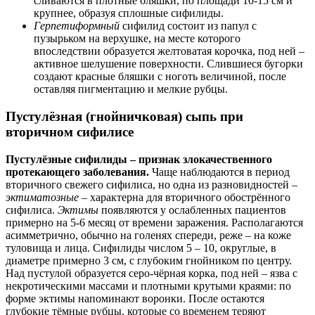
сливаются в плотные бляшки, по площади 10-15 см и
крупнее, образуя сплошные сифилиды.
Герпетиформный
сифилид состоит из папул с
пузырьком на верхушке, на месте которого
впоследствии образуется желтоватая корочка, под ней –
активное шелушение поверхности. Слившиеся бугорки
создают красные бляшки с ноготь величиной, после
оставляя пигментацию и мелкие рубцы.
Пустулёзная (гнойничковая) сыпь при
вторичном сифилисе
Пустулёзные сифилиды – признак злокачественного
протекающего заболевания.
Чаще наблюдаются в период
вторичного свежего сифилиса, но одна из разновидностей –
эктиматозные
– характерна для вторичного обострённого
сифилиса.
Эктимы
появляются у ослабленных пациентов
примерно на 5-6 месяц от времени заражения. Располагаются
асимметрично, обычно на голенях спереди, реже – на коже
туловища и лица. Сифилиды числом 5 – 10, округлые, в
диаметре примерно 3 см, с глубоким гнойником по центру.
Над пустулой образуется серо-чёрная корка, под ней – язва с
некротическими массами и плотными крутыми краями: по
форме эктимы напоминают воронки. После остаются
глубокие тёмные рубцы, которые со временем теряют