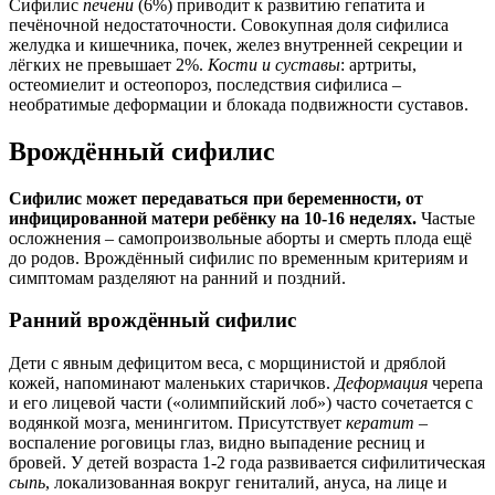
Сифилис
печени
(6%) приводит к развитию гепатита и
печёночной недостаточности. Совокупная доля сифилиса
желудка и кишечника, почек, желез внутренней секреции и
лёгких не превышает 2%.
Кости и суставы
: артриты,
остеомиелит и остеопороз, последствия сифилиса –
необратимые деформации и блокада подвижности суставов.
Врождённый сифилис
Сифилис может передаваться при беременности, от
инфицированной матери ребёнку на 10-16 неделях.
Частые
осложнения – самопроизвольные аборты и смерть плода ещё
до родов. Врождённый сифилис по временным критериям и
симптомам разделяют на ранний и поздний.
Ранний врождённый сифилис
Дети с явным дефицитом веса, с морщинистой и дряблой
кожей, напоминают маленьких старичков.
Деформация
черепа
и его лицевой части («олимпийский лоб») часто сочетается с
водянкой мозга, менингитом. Присутствует
кератит
–
воспаление роговицы глаз, видно выпадение ресниц и
бровей. У детей возраста 1-2 года развивается сифилитическая
сыпь
, локализованная вокруг гениталий, ануса, на лице и