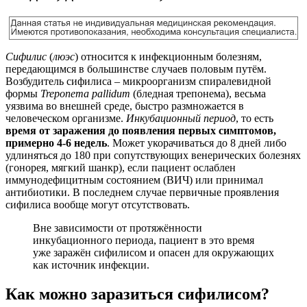
Сифилис
(
люэс
) относится к инфекционным болезням,
передающимся в большинстве случаев половым путём.
Возбудитель сифилиса – микроорганизм спиралевидной
формы
Treponema pallidum
(бледная трепонема), весьма
уязвима во внешней среде, быстро размножается в
человеческом организме.
Инкубационный период
, то есть
время от заражения до появления первых симптомов,
примерно 4-6 недель
. Может укорачиваться до 8 дней либо
удлиняться до 180 при сопутствующих венерических болезнях
(гонорея, мягкий шанкр), если пациент ослаблен
иммунодефицитным состоянием (ВИЧ) или принимал
антибиотики. В последнем случае первичные проявления
сифилиса вообще могут отсутствовать.
Вне зависимости от протяжённости
инкубационного периода, пациент в это время
уже заражён сифилисом и опасен для окружающих
как источник инфекции.
Как можно заразиться сифилисом?