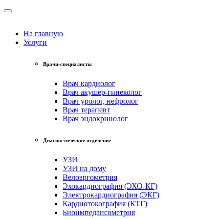
На главную
Услуги
Врачи-специалисты
Врач кардиолог
Врач акушер-гинеколог
Врач уролог, нефролог
Врач терапевт
Врач эндокринолог
Диагностическое отделение
УЗИ
УЗИ на дому
Велоэргометрия
Эхокардиография (ЭХО-КГ)
Электрокардиография (ЭКГ)
Кардиотокография (КТГ)
Биоимпедансометрия