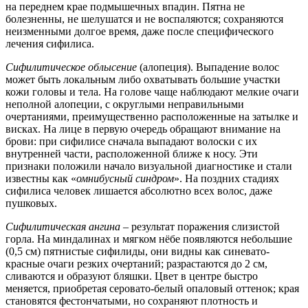
на переднем крае подмышечных впадин. Пятна не
болезненны, не шелушатся и не воспаляются; сохраняются
неизменными долгое время, даже после специфического
лечения сифилиса.
Сифилитическое облысение
(алопеция). Выпадение волос
может быть локальным либо охватывать большие участки
кожи головы и тела. На голове чаще наблюдают мелкие очаги
неполной алопеции, с округлыми неправильными
очертаниями, преимущественно расположенные на затылке и
висках. На лице в первую очередь обращают внимание на
брови: при сифилисе сначала выпадают волоски с их
внутренней части, расположенной ближе к носу. Эти
признаки положили начало визуальной диагностике и стали
известны как «
омнибусный синдром
». На поздних стадиях
сифилиса человек лишается абсолютно всех волос, даже
пушковых.
Сифилитическая ангина
– результат поражения слизистой
горла. На миндалинах и мягком нёбе появляются небольшие
(0,5 см) пятнистые сифилиды, они видны как синевато-
красные очаги резких очертаний; разрастаются до 2 см,
сливаются и образуют бляшки. Цвет в центре быстро
меняется, приобретая серовато-белый опаловый оттенок; края
становятся фестончатыми, но сохраняют плотность и