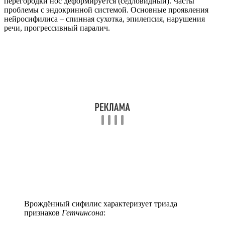
перегородки нос деформируется (седловидный). Часты
проблемы с эндокринной системой. Основные проявления
нейросифилиса – спинная сухотка, эпилепсия, нарушения
речи, прогрессивный паралич.
Врождённый сифилис характеризует триада
признаков
Гетчинсона
: