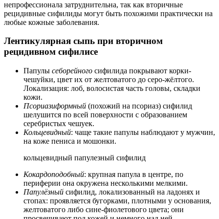
непрофессионала затруднительна, так как вторичные
рецидивные сифилиды могут быть похожими практически на
любые кожные заболевания.
Лентикулярная сыпь при вторичном
рецидивном сифилисе
Папулы
себорейного
сифилида покрывают корки-
чешуйки, цвет их от желтоватого до серо-жёлтого.
Локализация: лоб, волосистая часть головы, складки
кожи.
Псориазиформный
(похожий на псориаз) сифилид
шелушится по всей поверхности с образованием
серебристых чешуек.
Кольцевидный
: чаще такие папулы наблюдают у мужчин,
на коже пениса и мошонки.
кольцевидный папулезный сифилид
Кокардоподобный
: крупная папула в центре, по
периферии она окружена несколькими мелкими.
Папулёзный
сифилид, локализованный на ладонях и
стопах: проявляется бугорками, плотными у основания,
желтоватого либо сине-фиолетового цвета; они
просвечивают под кожей и немного над ней