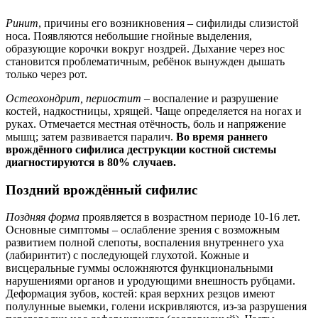
Ринит
, причины его возникновения – сифилиды слизистой
носа. Появляются небольшие гнойные выделения,
образующие корочки вокруг ноздрей. Дыхание через нос
становится проблематичным, ребёнок вынужден дышать
только через рот.
Остеохондрит, периостит
– воспаление и разрушение
костей, надкостницы, хрящей. Чаще определяется на ногах и
руках. Отмечается местная отёчность, боль и напряжение
мышц; затем развивается паралич.
Во время раннего
врождённого сифилиса деструкции костной системы
диагностируются в 80% случаев.
Поздний врождённый сифилис
Поздняя форма
проявляется в возрастном периоде 10-16 лет.
Основные симптомы – ослабление зрения с возможным
развитием полной слепоты, воспаления внутреннего уха
(лабиринтит) с последующей глухотой. Кожные и
висцеральные гуммы осложняются функциональными
нарушениями органов и уродующими внешность рубцами.
Деформация зубов, костей: края верхних резцов имеют
полулунные выемки, голени искривляются, из-за разрушения