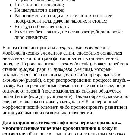
Не склонны к слиянию;
Не шелушатся в центре;
Расположены на видимых слизистых и по всей
поверхности тела, даже на ладонях и стопах;
Нет зуда и болезненности;
Исчезают без лечения, не оставляют рубцов на коже
либо слизистых.
В дерматологии приняты
специальные названия
для
морфологических элементов сыпи, способных оставаться
неизменными или трансформироваться в определённом
порядке. Первое в списке –
пятно
(macula), может перейти в
стадию
бугорка
(papula),
пузырька
(vesicula), который
вскрывается с образованием
эрозии
либо превращается в
гнойничок
(pustulа), а при распространении процесса вглубь –
в
язву
. Все перечисленные элементы исчезают бесследно, в
отличие от эрозий (после заживления сначала образуется
пятно) и язв (исход – рубцевание). Таким образом, можно по
следовым знакам на коже узнать, каким был первичный
морфологический элемент, либо прогнозировать развитие и
исход уже имеющихся кожных проявлений.
Для вторичного свежего сифилиса первые признаки –
многочисленные точечные кровоизлияния в кожу и
слизистые
; обильные высыпания в виде округлых
розовых