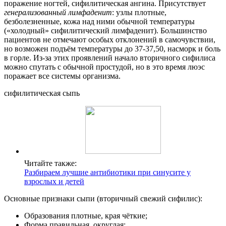
поражение ногтей, сифилитическая ангина. Присутствует
генерализованный лимфаденит
: узлы плотные,
безболезненные, кожа над ними обычной температуры
(«холодный» сифилитический лимфаденит). Большинство
пациентов не отмечают особых отклонений в самочувствии,
но возможен подъём температуры до 37-37,50, насморк и боль
в горле. Из-за этих проявлений начало вторичного сифилиса
можно спутать с обычной простудой, но в это время люэс
поражает все системы организма.
сифилитическая сыпь
Читайте также:
Разбираем лучшие антибиотики при синусите у
взрослых и детей
Основные признаки сыпи (вторичный свежий сифилис):
Образования плотные, края чёткие;
Форма правильная, округлая;