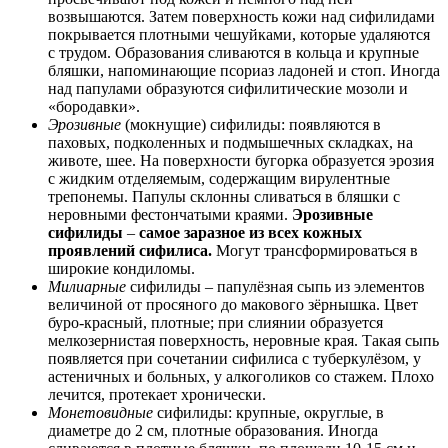
возвышаются. Затем поверхность кожи над сифилидами
покрывается плотными чешуйками, которые удаляются
с трудом. Образования сливаются в кольца и крупные
бляшки, напоминающие псориаз ладоней и стоп. Иногда
над папулами образуются сифилитические мозоли и
«бородавки».
Эрозивные
(мокнущие) сифилиды: появляются в
паховых, подколенных и подмышечных складках, на
животе, шее. На поверхности бугорка образуется эрозия
с жидким отделяемым, содержащим вирулентные
трепонемы. Папулы склонны сливаться в бляшки с
неровными фестончатыми краями.
Эрозивные
сифилиды
–
самое заразное из всех кожных
проявлений сифилиса.
Могут трансформироваться в
широкие кондиломы.
Милиарные
сифилиды – папулёзная сыпь из элементов
величиной от просяного до макового зёрнышка. Цвет
буро-красный, плотные; при слиянии образуется
мелкозернистая поверхность, неровные края. Такая сыпь
появляется при сочетании сифилиса с туберкулёзом, у
астеничных и больных, у алкоголиков со стажем. Плохо
лечится, протекает хронически.
Монетовидные
сифилиды: крупные, округлые, в
диаметре до 2 см, плотные образования. Иногда