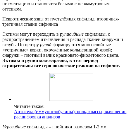
пигментацию и становятся белыми с перламутровым
оттенком.
Некротические язвы от пустулёзных сифилид, вторичная-
третичная стадии сифилиса
Эктимы могут переходить в
рупиоидные
сифилиды, с
распространением изъязвления и распада тканей кнаружи и
вглубь. По центру
рупий
формируются многослойные
«устричные» корки, окружённые кольцевидной язвой;
снаружи – плотный валик красновато-фиолетового цвета.
Эктимы и рупии малозаразны, в этот период
отрицательны все серологические реакции на сифилис.
Читайте также:
Антитела (иммуноглобулины): роль, классы, выявление,
расшифровка анализов
Угревидные
сифилиды – гнойники размером 1-2 мм,