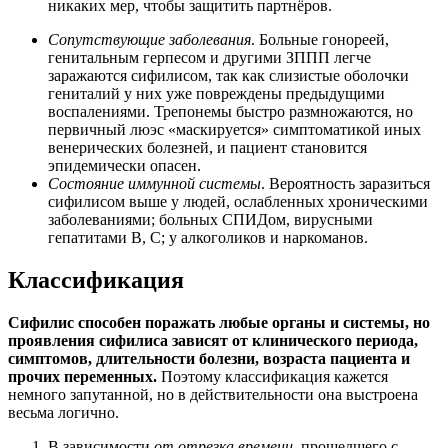
никаких мер, чтобы защитить партнёров.
Сопутствующие заболевания
. Больные гонореей,
генитальным герпесом и другими ЗППП легче
заражаются сифилисом, так как слизистые оболочки
гениталий у них уже повреждены предыдущими
воспалениями. Трепонемы быстро размножаются, но
первичный люэс «маскируется» симптоматикой иных
венерических болезней, и пациент становится
эпидемически опасен.
Состояние иммунной системы
. Вероятность заразиться
сифилисом выше у людей, ослабленных хроническими
заболеваниями; больных СПИДом, вирусными
гепатитами В, С; у алкоголиков и наркоманов.
Классификация
Сифилис способен поражать любые органы и системы, но
проявления сифилиса зависят от клинического периода,
симптомов, длительности болезни, возраста пациента и
прочих переменных.
Поэтому классификация кажется
немного запутанной, но в действительности она выстроена
весьма логично.
В зависимости
от отрезка времени
, прошедшего с