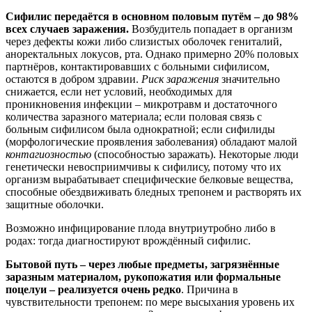
Сифилис передаётся в основном половым путём – до 98%
всех случаев заражения.
Возбудитель попадает в организм
через дефекты кожи либо слизистых оболочек гениталий,
аноректальных локусов, рта. Однако примерно 20% половых
партнёров, контактировавших с больными сифилисом,
остаются в добром здравии.
Риск заражения
значительно
снижается, если нет условий, необходимых для
проникновения инфекции – микротравм и достаточного
количества заразного материала; если половая связь с
больным сифилисом была однократной; если сифилиды
(морфологические проявления заболевания) обладают малой
контагиозностью
(способностью заражать). Некоторые люди
генетически невосприимчивы к сифилису, потому что их
организм вырабатывает специфические белковые вещества,
способные обездвиживать бледных трепонем и растворять их
защитные оболочки.
Возможно инфицирование плода внутриутробно либо в
родах: тогда диагностируют врождённый сифилис.
Бытовой путь – через любые предметы, загрязнённые
заразным материалом, рукопожатия или формальные
поцелуи – реализуется очень редко
. Причина в
чувствительности трепонем: по мере высыхания уровень их