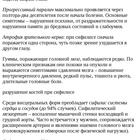
Прогрессивный паралич
максимально проявляется через
полтора-два десятилетия после начала болезни. Основные
симптомы – нарушения психики, от раздражительности и
нарушения памяти до бредовых состояний и слабоумия.
Атрофия зрительного нерва
: при сифилисе сначала
поражается одна сторона, чуть позже зрение ухудшается в
другом глазу.
Гуммы, поражающие головной
мозг
, наблюдаются редко. По
клиническим признакам они похожи на опухоли и
выражаются симптомами сдавления мозга – повышение
внутричерепного давления, редкий пульс, тошнота и рвота,
длительные головные боли.
разрушение костей при сифилисе
Среди висцеральных форм преобладает
сифилис системы
сердца и сосудов
(до 94% случаев). Сифилитический
мезаортит
– воспаление мышечной стенки восходящей и
грудной аорты. Часто встречается у мужчин, сопровождается
расширением артерии и явлениями ишемии головного мозга
(головокружения и обмороки после физической нагрузки).