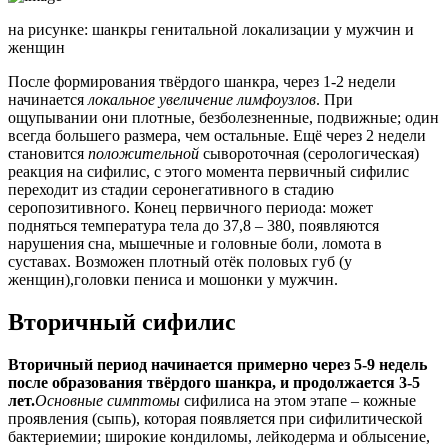
на рисунке: шанкры генитальной локализации у мужчин и
женщин
После формирования твёрдого шанкра, через 1-2 недели
начинается
локальное увеличение лимфоузлов
. При
ощупывании они плотные, безболезненные, подвижные; один
всегда большего размера, чем остальные. Ещё через 2 недели
становится
положительной
сывороточная (серологическая)
реакция на сифилис, с этого момента первичный сифилис
переходит из стадии серонегативного в стадию
серопозитивного. Конец первичного периода: может
подняться температура тела до 37,8 – 380, появляются
нарушения сна, мышечные и головные боли, ломота в
суставах. Возможен
плотный отёк половых губ (у
женщин),
головки пениса и мошонки у мужчин.
Вторичный сифилис
Вторичный период начинается примерно через 5-9 недель
после образования твёрдого шанкра, и продолжается 3-5
лет.
Основные симптомы
сифилиса на этом этапе – кожные
проявления (сыпь), которая появляется при сифилитической
бактериемии; широкие кондиломы, лейкодерма и облысение,