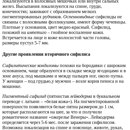
локализуются в волосяных мешочках или внутри сальных
желез. Высыпания локализуются на спине, груди,
конечностях; заживают с образованием мелких
пигментированных рубчиков.
Оспенновидные
сифилиды не
связаны с волосяными фолликулами, имеют форму чечевицы.
Плотные у основания, цвет медно-красный. Сифилид,
похожий на
импетиго
– гнойное воспаление кожи.
Встречается на лице и коже волосистой части головы,
размеры пустул 5-7 мм.
Другие проявления вторичного сифилиса
Сифилитические кондиломы
похожи на бородавки с широким
основанием, чаще образуются в складке между ягодицами и в
зоне ануса, под мышками и между пальцев ног, около пупка.
У женщин – под грудью,
у мужчин – возле корня пениса и на
мошонке.
Пигментный сифилид
(пятнистая
лейкодерма
в буквальном
переводе с латыни – «белая кожа»). На пигментированной
поверхности появляются белые пятна размером до 1 см,
которые располагаются на шее, за что и получили
романтичное название «ожерелье Венеры». Лейкодерма
определяется через 5-6 мес. после заражения сифилисом.
Возможна локализация на спине и пояснице, животе, руках,