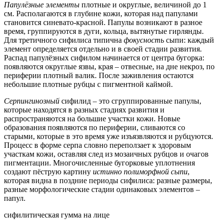
Папулёзные элементы
плотные и округлые, величиной до 1
см. Располагаются в глубине кожи, которая над папулами
становится синевато-красной. Папулы возникают в разное
время, группируются в дуги, кольца, вытянутые гирлянды.
Для третичного сифилиса типична
фокусность
сыпи: каждый
элемент определяется отдельно и в своей стадии развития.
Распад папулёзных сифилом начинается от центра бугорка:
появляются округлые язвы, края – отвесные, на дне некроз, по
периферии плотный валик. После заживления остаются
небольшие плотные рубцы с пигментной каймой.
Серпингинозный
сифилид – это сгруппированные папулы,
которые находятся в разных стадиях развития и
распространяются на большие участки кожи. Новые
образования появляются по периферии, сливаются со
старыми, которые в это время уже изъязвляются и рубцуются.
Процесс в форме серпа словно переползает к здоровым
участкам кожи, оставляя след из мозаичных рубцов и очагов
пигментации. Многочисленные бугорковые уплотнения
создают пёструю картину
истинно полиморфной сыпи
,
которая видна в поздние периоды сифилиса: разные размеры,
разные морфологические стадии одинаковых элементов –
папул.
сифилитическая гумма на лице