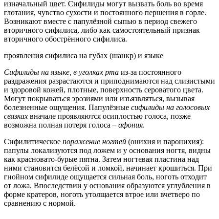
изначальный цвет. Сифилиды могут вызвать боль во время
глотания, чувство сухости и постоянного першения в горле.
Возникают вместе с папулёзной сыпью в период свежего
вторичного сифилиса, либо как самостоятельный признак
вторичного обострённого сифилиса.
проявления сифилиса на губах (шанкр) и языке
Сифилиды на языке, в уголках рта
из-за постоянного
раздражения разрастаются и приподнимаются над слизистыми
и здоровой кожей, плотные, поверхность сероватого цвета.
Могут покрываться эрозиями или изъязвляться, вызывая
болезненные ощущения. Папулёзные
сифилиды на голосовых
связках
вначале проявляются осиплостью голоса, позже
возможна полная потеря голоса –
афония
.
Сифилитическое
поражение ногтей
(онихия и паронихия):
папулы локализуются под ложем и у основания ногтя, видны
как красновато-бурые пятна. Затем ногтевая пластина над
ними становится белёсой и ломкой, начинает крошиться. При
гнойном сифилиде ощущается сильная боль, ноготь отходит
от ложа. Впоследствии у основания образуются углубления в
форме кратеров, ноготь утолщается втрое или вчетверо по
сравнению с нормой.