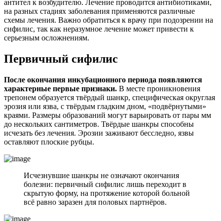
антител к возбудителю. Лечение проводится антибиотиками,
на разных стадиях заболевания применяются различные
схемы лечения. Важно обратиться к врачу при подозрении на
сифилис, так как неразумное лечение может привести к
серьезным осложнениям.
Первичный сифилис
После окончания инкубационного периода появляются
характерные первые признаки.
В месте проникновения
трепонем образуется твёрдый шанкр, специфическая округлая
эрозия или язва, с твёрдым гладким дном, «подвёрнутыми»
краями. Размеры образований могут варьировать от пары мм
до нескольких сантиметров. Твёрдые шанкры способны
исчезать без лечения. Эрозии заживают бесследно, язвы
оставляют плоские рубцы.
Исчезнувшие шанкры не означают окончания
болезни: первичный сифилис лишь переходит в
скрытую форму, на протяжение которой больной
всё равно заразен для половых партнёров.