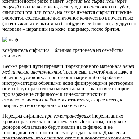
контагиозности резко падает.
Заразиться сифилисом через
поцелуй
вполне возможно, если у одного человека на губах,
слизистой рта или горла, на языке имеются сифилитические
элементы, содержащие достаточное количество вирулентных
(то есть живых и активных) возбудителей болезни, а у другого
человека – царапины на коже, например, после бритья.
возбудитель сифилиса – бледная трепонема из семейства
спирохет
Весьма редки пути передачи инфекционного материала
через
медицинские инструменты
. Трепонемы неустойчивы даже в
обычных условиях, а при стерилизации либо обработке
инструментария обычными дезинфицирующими растворами
они гибнут практически моментально. Так что все истории
про заражение сифилисом в гинекологических и
стоматологических кабинетах относятся, скорее всего, к
разряду устного народного творчества.
Передача сифилиса
при гемотрансфузиях
(переливаниях
крови) практически не встречается. Дело в том, что у всех
доноров обязательно берут анализ на сифилис, и не
прошедшие тест просто не смогут сдать кровь. Даже если
предположить, что случился казус и в донорской крови есть