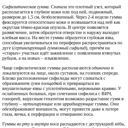
Сифилитическая гумма
. Сначала это плотный узел, который
располагается в глубине кожи или под ней, подвижный,
размером до 1,5 см, безболезненный. Через 2-4 недели гумма
фиксируется относительно кожи и возвышается над ней как
округлая тёмно-красная опухоль. В центре появляется
размягчение, затем образуется отверстие и наружу выходит
клейкая масса. На месте гуммы образуется глубокая язва,
способная увеличиваться по периферии распространяться по
дуге (
серпингирующий гуммозный сифилид
), причём на
«старых» участках идёт заживление с появлением втянутых
рубцов, а на новых – изъязвление.
Чаще сифилитические гуммы располагаются
одиночно
и
локализуются на лице, около суставов, на голенях спереди.
Близко расположенные сифилиды могут сливаться с
образованием
гумм площадкой
и превращаться во
внушительные язвы с уплотнёнными, неровными краями. У
ослабленных больных, при сочетании сифилиса с ВИЧ,
гонореей, вирусным гепатитом возможно разрастание гумм в
глубину –
мутилирующие
или
иррадиирующие
гуммы. Они
обезображивают внешность, могут привести даже к потере
глаза, яичка, к перфорации и отмиранию носа.
Гуммы
во рту и внутри носа
распадаются с деструкцией нёба,