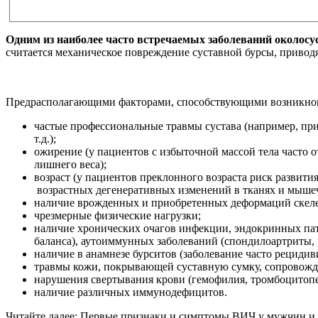
Одним из наиболее часто встречаемых заболеваний околос
считается механическое повреждение суставной бурсы, приво
Предрасполагающими факторами, способствующими возникнов
частые профессиональные травмы сустава (например, приз
т.д.);
ожирение (у пациентов с избыточной массой тела часто о
лишнего веса);
возраст (у пациентов преклонного возраста риск развити
возрастных дегенеративных изменений в тканях и мыше
наличие врожденных и приобретенных деформаций скелет
чрезмерные физические нагрузки;
наличие хронических очагов инфекции, эндокринных пато
баланса), аутоиммунных заболеваний (спондилоартриты,
наличие в анамнезе бурситов (заболевание часто рецидив
травмы кожи, покрывающей суставную сумку, сопровожд
нарушения свертывания крови (гемофилия, тромбоцитопе
наличие различных иммунодефицитов.
Читайте далее: Первые признаки и симптомы ВИЧ у мужчин и