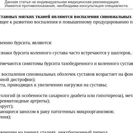
уставных мягких тканей являются воспаления синовиальных 
дящее к развитию воспаления и повышенному продуцированию па
ению бурсита, являются:
наки бурсита коленного сустава часто встречаются у шахтеров,
тмечаются симптомы бурсита тазобедренного и коленного сустава
я воспаления синовиальных оболочек суставов возрастает на фо
чной дистрофии);
а, приводящих к увеличению нагрузки на суставы;
логий (в особенности сахарного диабета или гипотиреоза), ме
 ревматоидные артриты);
ирует);
ающиеся заносом в рану патогенных микроорганизмов;
ния);
 женщин на ранних стадиях, инкубационный период