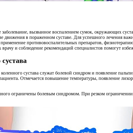
ое заболевание, вызванное воспалением сумок, окружающих суст
ие движения в пораженном суставе. Для успешного лечения важн
применение противовоспалительных препаратов, физиотерапию
к врачу и соблюдение рекомендаций специалистов помогут избеж
 сустава
оленного сустава служат болевой синдром и появление пальпир
пациента. Отмечается повышение температуры, появление лихор
емного ограничены болевым синдромом. При резком ограничени