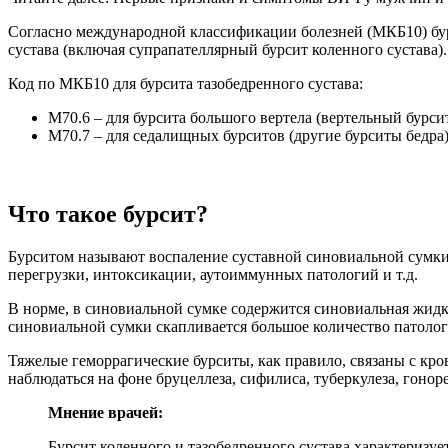
Согласно международной классификации болезней (МКБ10) бурси
сустава (включая супрапателлярный бурсит коленного сустава).
Код по МКБ10 для бурсита тазобедренного сустава:
М70.6 – для бурсита большого вертела (вертельный бурсит
М70.7 – для седалищных бурситов (другие бурситы бедра)
Что такое бурсит?
Бурситом называют воспаление суставной синовиальной сумки,
перегрузки, интоксикации, аутоиммунных патологий и т.д.
В норме, в синовиальной сумке содержится синовиальная жидк
синовиальной сумки скапливается большое количество патолог
Тяжелые геморрагические бурситы, как правило, связаны с кр
наблюдаться на фоне бруцеллеза, сифилиса, туберкулеза, гонор
Мнение врачей:
Бурсит коленного и тазобедренного сустава характеризу