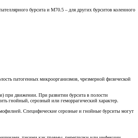
ателлярного бурсита и М70.5 – для других бурситов коленного
полость патогенных микроорганизмов, чрезмерной физической
и) при движении. При развитии бурсита в полости
сить гнойный, серозный или геморрагический характер.
гемофилией. Специфические серозные и гнойные бурситы могут
ричинами, такими как травмы, перегрузки или инфекции.