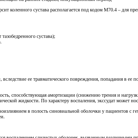
т коленного сустава располагается под кодом М70.4 – для преп
 тазобедренного сустава);
.
 вследствие ее травматического повреждения, попадания в ее 
ость, способствующая амортизации (снижению трения и нагрузк
ической жидкости. По характеру воспаления, экссудат может но
овоизлиянием в полость синовиальной оболочки у пациентов с 
еи.
ется воспалением слизистых оболочек, вызванным различными п