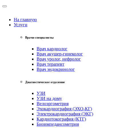
На главную
Услуги
Врачи-специалисты
Врач кардиолог
Врач акушер-гинеколог
Врач уролог, нефролог
Врач терапевт
Врач эндокринолог
Диагностическое отделение
УЗИ
УЗИ на дому
Велоэргометрия
Эхокардиография (ЭХО-КГ)
Электрокардиография (ЭКГ)
Кардиотокография (КТГ)
Биоимпедансометрия