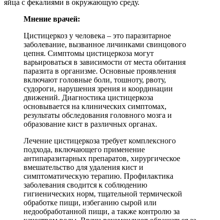
яйца с фекалиями в окружающую среду.
Мнение врачей:
Цистицеркоз у человека – это паразитарное
заболевание, вызванное личинками свинцового
цепня. Симптомы цистицеркоза могут
варьироваться в зависимости от места обитания
паразита в организме. Основные проявления
включают головные боли, тошноту, рвоту,
судороги, нарушения зрения и координации
движений. Диагностика цистицеркоза
основывается на клинических симптомах,
результаты обследования головного мозга и
образование кист в различных органах.
Лечение цистицеркоза требует комплексного
подхода, включающего применение
антипаразитарных препаратов, хирургическое
вмешательство для удаления кист и
симптоматическую терапию. Профилактика
заболевания сводится к соблюдению
гигиенических норм, тщательной термической
обработке пищи, избеганию сырой или
недообработанной пищи, а также контролю за