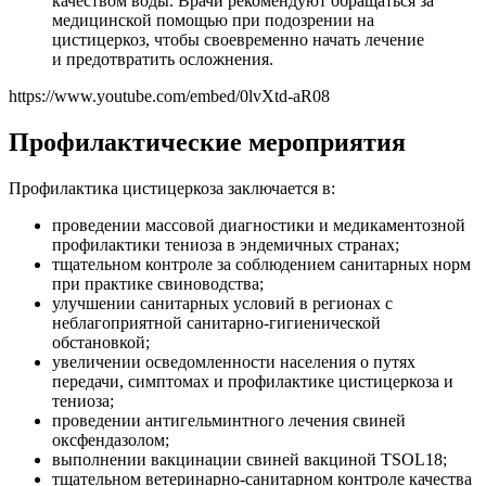
качеством воды. Врачи рекомендуют обращаться за
медицинской помощью при подозрении на
цистицеркоз, чтобы своевременно начать лечение
и предотвратить осложнения.
https://www.youtube.com/embed/0lvXtd-aR08
Профилактические мероприятия
Профилактика цистицеркоза заключается в:
проведении массовой диагностики и медикаментозной
профилактики тениоза в эндемичных странах;
тщательном контроле за соблюдением санитарных норм
при практике свиноводства;
улучшении санитарных условий в регионах с
неблагоприятной санитарно-гигиенической
обстановкой;
увеличении осведомленности населения о путях
передачи, симптомах и профилактике цистицеркоза и
тениоза;
проведении антигельминтного лечения свиней
оксфендазолом;
выполнении вакцинации свиней вакциной TSOL18;
тщательном ветеринарно-санитарном контроле качества