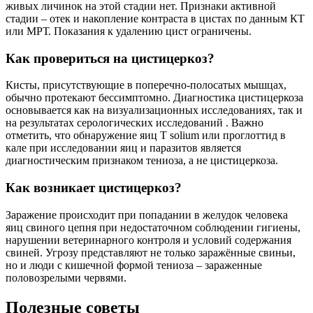
живых личинок на этой стадии нет. Признаки активной
стадии – отек и накопление контраста в цистах по данным КТ
или МРТ. Показания к удалению цист ограничены.
Как провериться на цистицеркоз?
Кисты, присутствующие в поперечно-полосатых мышцах,
обычно протекают бессимптомно. Диагностика цистицеркоза
основывается как на визуализационных исследованиях, так и
на результатах серологических исследований . Важно
отметить, что обнаружение яиц T solium или проглоттид в
кале при исследовании яиц и паразитов является
диагностическим признаком тениоза, а не цистицеркоза.
Как возникает цистицеркоз?
Заражение происходит при попадании в желудок человека
яиц свиного цепня при недостаточном соблюдении гигиены,
нарушении ветеринарного контроля и условий содержания
свиней. Угрозу представляют не только заражённые свиньи,
но и люди с кишечной формой тениоза – зараженные
половозрелыми червями.
Полезные советы