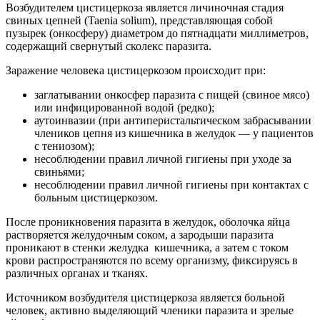
Возбудителем цистицеркоза является личиночная стадия
свиных цепней (Taenia solium), представляющая собой
пузырек (онкосферу) диаметром до пятнадцати миллиметров,
содержащий свернутый сколекс паразита.
Заражение человека цистицеркозом происходит при:
заглатывании онкосфер паразита с пищей (свиное мясо)
или инфицированной водой (редко);
аутоинвазии (при антиперистальтическом забрасывании
члеников цепня из кишечника в желудок — у пациентов
с тениозом);
несоблюдении правил личной гигиены при уходе за
свиньями;
несоблюдении правил личной гигиены при контактах с
больным цистицеркозом.
После проникновения паразита в желудок, оболочка яйца
растворяется желудочным соком, а зародыши паразита
проникают в стенки желудка кишечника, а затем с током
крови распространяются по всему организму, фиксируясь в
различных органах и тканях.
Источником возбудителя цистицеркоза является больной
человек, активно выделяющий членики паразита и зрелые