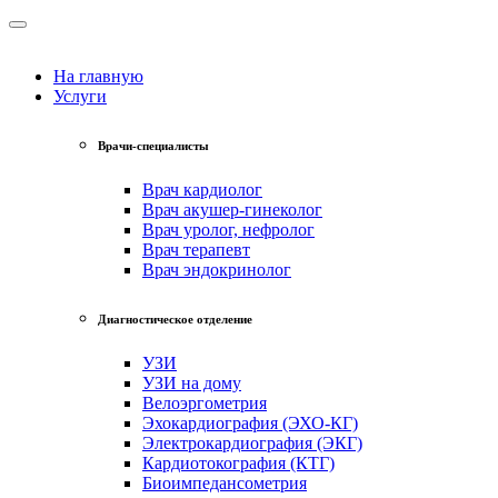
На главную
Услуги
Врачи-специалисты
Врач кардиолог
Врач акушер-гинеколог
Врач уролог, нефролог
Врач терапевт
Врач эндокринолог
Диагностическое отделение
УЗИ
УЗИ на дому
Велоэргометрия
Эхокардиография (ЭХО-КГ)
Электрокардиография (ЭКГ)
Кардиотокография (КТГ)
Биоимпедансометрия