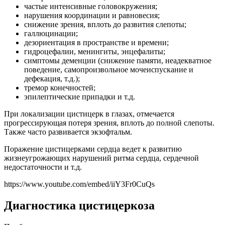
частые интенсивные головокружения;
нарушения координации и равновесия;
снижение зрения, вплоть до развития слепоты;
галлюцинации;
дезориентация в пространстве и времени;
гидроцефалии, менингиты, энцефалиты;
симптомы деменции (снижение памяти, неадекватное
поведение, самопроизвольное мочеиспускание и
дефекация, т.д.);
тремор конечностей;
эпилептические припадки и т.д.
При локализации цистицерк в глазах, отмечается
прогрессирующая потеря зрения, вплоть до полной слепоты.
Также часто развивается экзофтальм.
Поражение цистицерками сердца ведет к развитию
жизнеугрожающих нарушений ритма сердца, сердечной
недостаточности и т.д.
https://www.youtube.com/embed/iiY3Fr0CuQs
Диагностика цистицеркоза