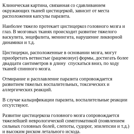
Клиническая картина, связанная со сдавливанием
окружающих тканей цистицеркой, зависит от места
расположения капсулы паразита.
Наиболее тяжело протекает цистицеркоз головного мозга и
глаз. В мозговых тканях происходит развитие тяжелого
васкулита, энцефалита, менингита, нарушение ликворной
динамики и т.д.
Цистицерки, расположенные в основании мозга, могут
приобретать ветвистые (рацемознуе) формы, достигать более
двадцати сантиметров в длину спускаться вниз, по ходу
тканей спинного мозга.
Отмирание и расплавление паразита сопровождается
развитием тяжелых воспалительных, токсических и
аллергических реакций.
В случае кальцификации паразита, воспалительные реакции
отсутствуют.
Развитие цистицеркоза головного мозга сопровождается
тяжелейшей неврологической симптоматикой (появлением
сильных головных болей, слепоты, судорог, эпилепсии и т.д.)
и высоким риском летального исхода.