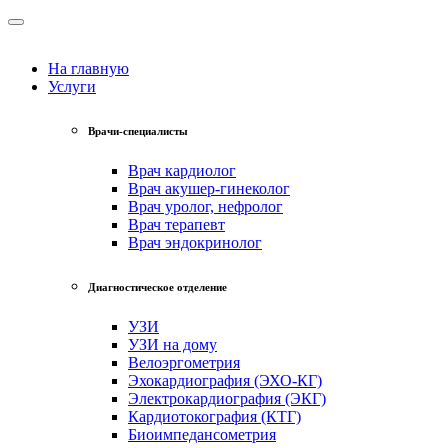
На главную
Услуги
Врачи-специалисты
Врач кардиолог
Врач акушер-гинеколог
Врач уролог, нефролог
Врач терапевт
Врач эндокринолог
Диагностическое отделение
УЗИ
УЗИ на дому
Велоэргометрия
Эхокардиография (ЭХО-КГ)
Электрокардиография (ЭКГ)
Кардиотокография (КТГ)
Биоимпедансометрия