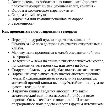
Воспалительных заболеваниях кишечника (проктит,
проктосигмоидит, инфекционный колит, криптит).
Остром и хроническом парапроктите.
Остром тромбозе узла.
Наружном или комбинированном геморрое.
Беременности.
Как проводится склерозирование геморроя
Перед процедурой нужно опрожнить кишечник.
Обычно за 1-2 часа до этого назначается очистительная
клизма.
Манипуляция проводится в малой операционной или
смотровой.
Положение – лежа на спине в гинекологическом кресле,
положение на четвереньках, или лежа на боку.
Снаружи область ануса обрабатывается антисептиком.
Наружный отдел ануса смазывается анестезирующим
гелем. Инфильтрационная анестезия не проводится:
эпителий прямой кишки выше зубчатой линии ануса не
чувствителен к боли.
В прямую кишку вводится аноскоп. Это такой
металлический или пластмассовый прибор в виде
воронки. Он может быть с подсветкой. Или же
операционное поле подсвечивается другим источником