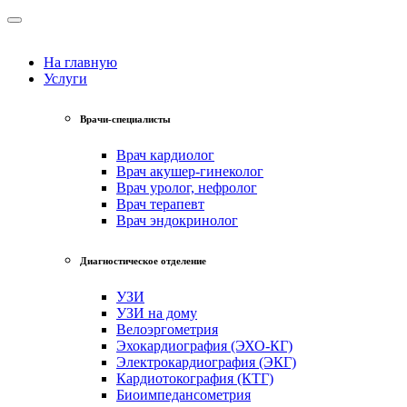
На главную
Услуги
Врачи-специалисты
Врач кардиолог
Врач акушер-гинеколог
Врач уролог, нефролог
Врач терапевт
Врач эндокринолог
Диагностическое отделение
УЗИ
УЗИ на дому
Велоэргометрия
Эхокардиография (ЭХО-КГ)
Электрокардиография (ЭКГ)
Кардиотокография (КТГ)
Биоимпедансометрия