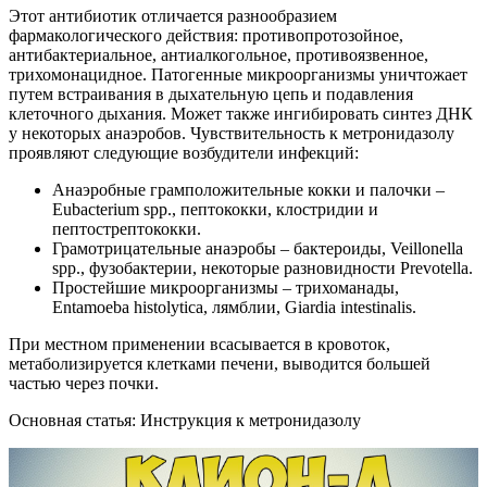
Этот антибиотик отличается разнообразием
фармакологического действия: противопротозойное,
антибактериальное, антиалкогольное, противоязвенное,
трихомонацидное. Патогенные микроорганизмы уничтожает
путем встраивания в дыхательную цепь и подавления
клеточного дыхания. Может также ингибировать синтез ДНК
у некоторых анаэробов. Чувствительность к метронидазолу
проявляют следующие возбудители инфекций:
Анаэробные грамположительные кокки и палочки –
Eubacterium spp., пептококки, клостридии и
пептострептококки.
Грамотрицательные анаэробы – бактероиды, Veillonella
spp., фузобактерии, некоторые разновидности Prevotella.
Простейшие микроорганизмы – трихоманады,
Entamoeba histolytica, лямблии, Giardia intestinalis.
При местном применении всасывается в кровоток,
метаболизируется клетками печени, выводится большей
частью через почки.
Основная статья: Инструкция к метронидазолу