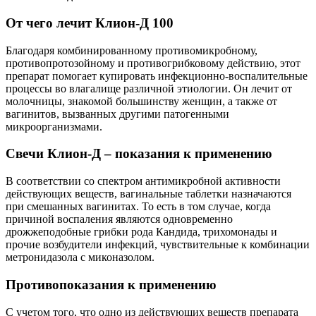
От чего лечит Клион-Д 100
Благодаря комбинированному противомикробному,
противопротозойному и противогрибковому действию, этот
препарат помогает купировать инфекционно-воспалительные
процессы во влагалище различной этиологии. Он лечит от
молочницы, знакомой большинству женщин, а также от
вагинитов, вызванных другими патогенными
микроорганизмами.
Свечи Клион-Д – показания к применению
В соответствии со спектром антимикробной активности
действующих веществ, вагинальные таблетки назначаются
при смешанных вагинитах. То есть в том случае, когда
причиной воспаления являются одновременно
дрожжеподобные грибки рода Кандида, трихомонады и
прочие возбудители инфекций, чувствительные к комбинации
метронидазола с миконазолом.
Противопоказания к применению
С учетом того, что одно из действующих веществ препарата