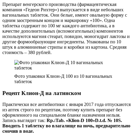
Препарат венгерского производства (фармацевтическая
компания «Гедеон Рихтер») выпускается в виде небольших
вагинальных таблеток. Они белые, имеют овальную форму с
одним заостренным концом и маркировку «100». Одна
таблетка содержит по 100 мг каждого антибиотика, а в
качестве дополнительных (вспомогательных) компонентов
используются магния стеарат, повидон, моногидрат лактозы и
другие формообразующие ингредиенты. Упакованы по 10
штук в алюминиевые стрипы и коробки из картона. Средняя
стоимость – 380 рублей.
Фото упаковки Клион-Д 100 из 10 вагинальных
таблеток
Рецепт Клион-Д на латинском
Практически все антибиотики с января 2017 года отпускаются
из аптек строго по рецептам, поэтому купить препарат без
оформленного на специальном бланке назначения нельзя.
Запись выглядит так:
Rp.:
Tab. «
Klion-
D 100»
D.
t.
d. № 10
S.
Вводить 1 таблетку во влагалище на ночь, предварительно
смочив в воде.