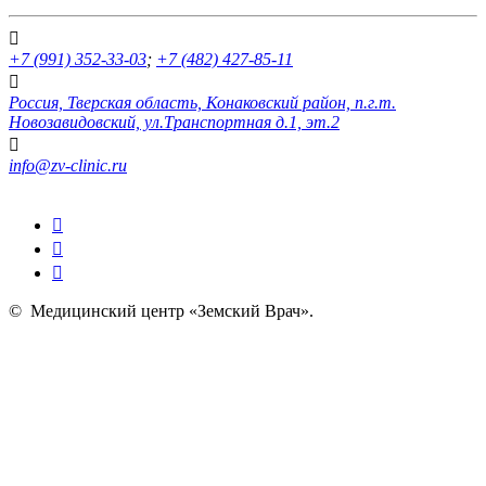
+7 (991) 352-33-03
;
+7 (482) 427-85-11
Россия, Тверская область, Конаковский район, п.г.т.
Новозавидовский, ул.Транспортная д.1, эт.2
info@zv-clinic.ru
©
Медицинский центр «Земский Врач»
.