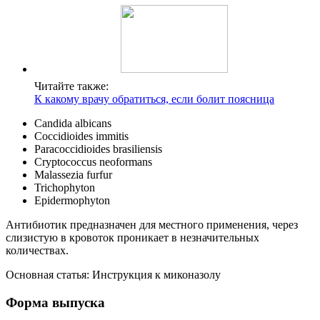
Читайте также:
К какому врачу обратиться, если болит поясница
Candida albicans
Coccidioides immitis
Paracoccidioides brasiliensis
Cryptococcus neoformans
Malassezia furfur
Trichophyton
Epidermophyton
Антибиотик предназначен для местного применения, через
слизистую в кровоток проникает в незначительных
количествах.
Основная статья: Инструкция к миконазолу
Форма выпуска