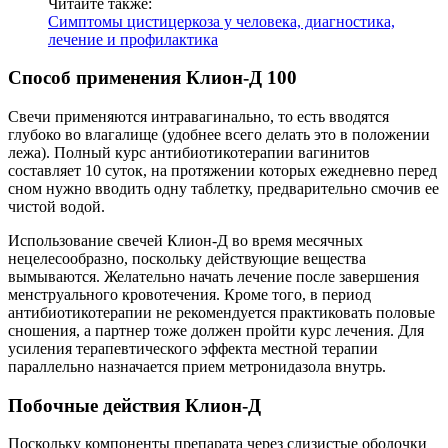
Читайте также:
Симптомы цистицеркоза у человека, диагностика,
лечение и профилактика
Способ применения Клион-Д 100
Свечи применяются интравагинально, то есть вводятся
глубоко во влагалище (удобнее всего делать это в положении
лежа). Полный курс антибиотикотерапии вагинитов
составляет 10 суток, на протяжении которых ежедневно перед
сном нужно вводить одну таблетку, предварительно смочив ее
чистой водой.
Использование свечей Клион-Д во время месячных
нецелесообразно, поскольку действующие вещества
вымываются. Желательно начать лечение после завершения
менструального кровотечения. Кроме того, в период
антибиотикотерапии не рекомендуется практиковать половые
сношения, а партнер тоже должен пройти курс лечения. Для
усиления терапевтического эффекта местной терапии
параллельно назначается прием метронидазола внутрь.
Побочные действия Клион-Д
Поскольку компоненты препарата через слизистые оболочки