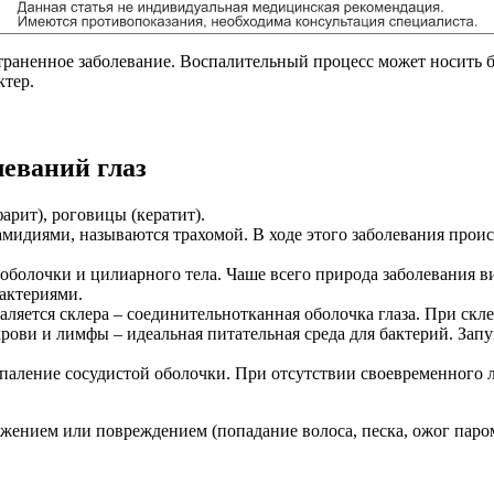
раненное заболевание. Воспалительный процесс может носить 
ктер.
еваний глаз
арит), роговицы (кератит).
амидиями, называются трахомой. В ходе этого заболевания прои
болочки и цилиарного тела. Чаше всего природа заболевания в
актериями.
паляется склера – соединительнотканная оболочка глаза. При ск
 крови и лимфы – идеальная питательная среда для бактерий. За
паление сосудистой оболочки. При отсутствии своевременного 
ением или повреждением (попадание волоса, песка, ожог паром