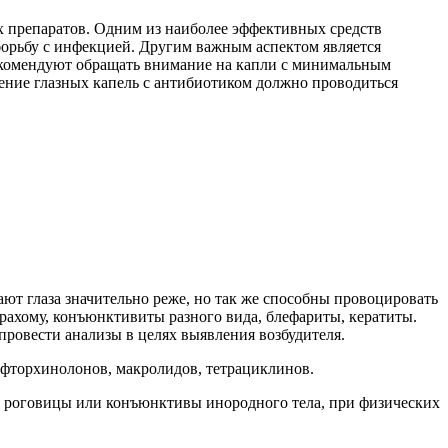
х препаратов. Одним из наиболее эффективных средств
борьбу с инфекцией. Другим важным аспектом является
рекомендуют обращать внимание на капли с минимальным
чение глазных капель с антибиотиком должно проводиться
ают глаза значительно реже, но так же способны провоцировать
рахому, конъюнктивиты разного вида, блефариты, кератиты.
ровести анализы в целях выявления возбудителя.
 фторхинолонов, макролидов, тетрациклинов.
з роговицы или конъюнктивы инородного тела, при физических