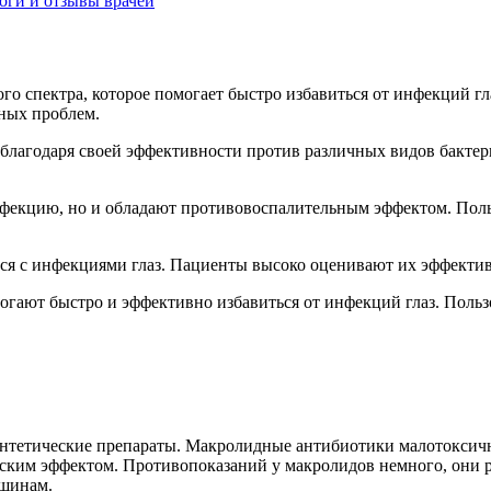
оги и отзывы врачей
о спектра, которое помогает быстро избавиться от инфекций гл
зных проблем.
 благодаря своей эффективности против различных видов бакте
инфекцию, но и обладают противовоспалительным эффектом. Пол
тся с инфекциями глаз. Пациенты высоко оценивают их эффектив
могают быстро и эффективно избавиться от инфекций глаз. Поль
тетические препараты. Макролидные антибиотики малотоксичны
еским эффектом. Противопоказаний у макролидов немного, они 
нщинам.