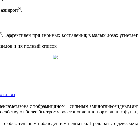
®
 азидроп
.
®
. Эффективен при гнойных воспаления; в малых дозах угнетает
зидов и их полный список
 отзывы
дексаметазона с тобрамицином – сильным аминогликозидным а
пособствуют более быстрому восстановлению нормальных функци
ев с обязательным наблюдением педиатра. Препараты с дексамет