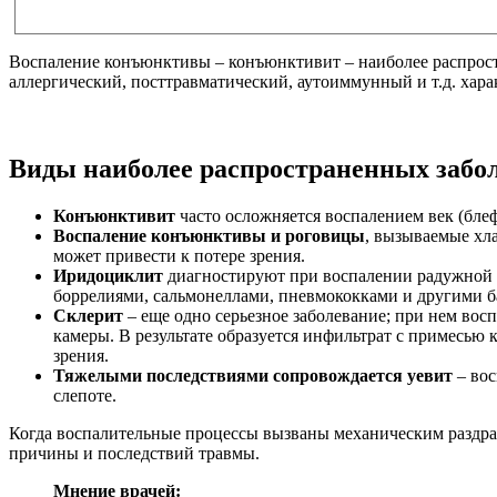
Воспаление конъюнктивы – конъюнктивит – наиболее распрост
аллергический, посттравматический, аутоиммунный и т.д. хара
Виды наиболее распространенных забол
Конъюнктивит
часто осложняется воспалением век (блеф
Воспаление конъюнктивы и роговицы
, вызываемые хл
может привести к потере зрения.
Иридоциклит
диагностируют при воспалении радужной о
боррелиями, сальмонеллами, пневмококками и другими б
Склерит
– еще одно серьезное заболевание; при нем вос
камеры. В результате образуется инфильтрат с примесью
зрения.
Тяжелыми последствиями сопровождается уевит
– вос
слепоте.
Когда воспалительные процессы вызваны механическим раздраж
причины и последствий травмы.
Мнение врачей: