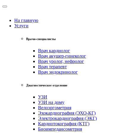
На главную
Услуги
Врачи-специалисты
Врач кардиолог
Врач акушер-гинеколог
Врач уролог, нефролог
Врач терапевт
Врач эндокринолог
Диагностическое отделение
УЗИ
УЗИ на дому
Велоэргометрия
Эхокардиография (ЭХО-КГ)
Электрокардиография (ЭКГ)
Кардиотокография (КТГ)
Биоимпедансометрия