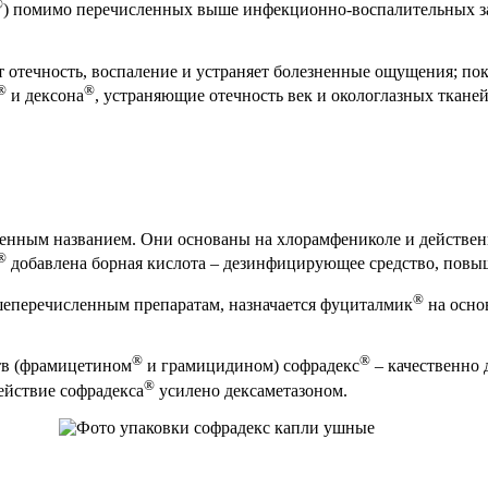
®
) помимо перечисленных выше инфекционно-воспалительных з
т отечность, воспаление и устраняет болезненные ощущения; пок
®
®
и дексона
, устраняющие отечность век и окологлазных ткан
менным названием. Они основаны на хлорамфениколе и действен
®
добавлена борная кислота – дезинфицирующее средство, повы
®
шеперечисленным препаратам, назначается фуциталмик
на осно
®
®
тв (фрамицетином
и грамицидином) софрадекс
– качественно 
®
ействие софрадекса
усилено дексаметазоном.