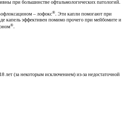
ивны при большинстве офтальмологических патологий.
®
евофлоксацином – лофокс
. Эти капли помогают при
иде капель эффективен помимо прочего при мейбомите и
®
зоном
.
 лет (за некоторым исключением) из-за недостаточной