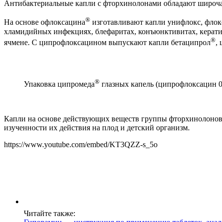
Антибактериальные капли с фторхинолонами обладают широч
®
На основе офлоксацина
изготавливают капли унифлокс, флок
хламидийных инфекциях, блефаритах, конъюнктивитах, керати
®
ячмене. С ципрофлоксацином выпускают капли бетаципрол
,
®
Упаковка ципромеда
глазных капель (ципрофлоксацин 0
Капли на основе действующих веществ группы фторхинолонов 
изученности их действия на плод и детский организм.
https://www.youtube.com/embed/KT3QZZ-s_5o
Читайте также: