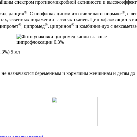
айшим спектром противомикробной активности и высокоэффект
®
®
сал, данцил
. С норфлоксацином изготавливают нормакс
, с л
тах, язвенных поражений глазных тканей. Ципрофлоксацин в в
®
®
®
 ципролет
, ципромед
, ципринол
и комбинил-дуо с дексамета
,3%) 5 мл
не назначаются беременным и кормящим женщинам и детям до 18