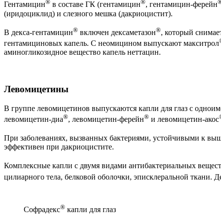
®
®
Гентамицин
в составе ГК (гентамицин
, гентамицин-ферейн
(иридоциклид) и слезного мешка (дакриоцистит).
®
®
В декса-гентамицин
включен дексаметазон
, который снимае
гентамициновых капель. С неомицином выпускают макситрол
аминогликозидное вещество капель неттацин.
Левомицетины
В группе левомицетинов выпускаются капли для глаз с однои
®
®
левомицетин-диа
, левомицетин-ферейн
и левомицетин-акос
При заболеваниях, вызванных бактериями, устойчивыми к вы
эффективен при дакриоцистите.
Комплексные капли с двумя видами антибактериальных вещес
цилиарного тела, белковой оболочки, эписклеральной ткани. Д
®
Софрадекс
капли для глаз