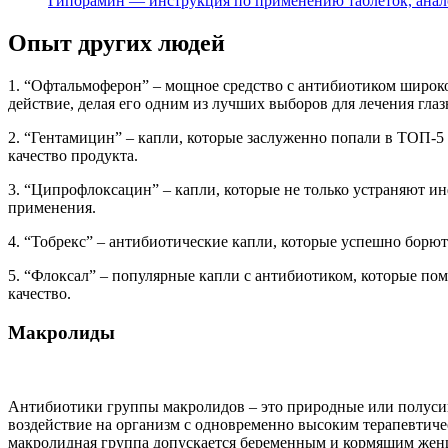
Гипорамин — инструкция по применению таблеток, анал
Опыт других людей
1. “Офтальмоферон” – мощное средство с антибиотиком широког
действие, делая его одним из лучших выборов для лечения гла
2. “Гентамицин” – капли, которые заслуженно попали в ТОП-5
качество продукта.
3. “Ципрофлоксацин” – капли, которые не только устраняют 
применения.
4. “Тобрекс” – антибиотические капли, которые успешно борю
5. “Флоксал” – популярные капли с антибиотиком, которые по
качество.
Макролиды
Антибиотики группы макролидов – это природные или полусин
воздействие на организм с одновременно высоким терапевтич
макролидная группа допускается беременным и кормящим же