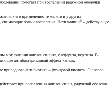
аболеваний помогает при воспалении радужной оболочки
азания к его применению те же, что и у других
®
ей, снимающие боль и воспаление. Нетилмицин
– действующее
ны в отношении конъюнктивита, блефарита, кератита. В
шающее антибактериальный эффект капель.
ве природного антибиотика – фузидовой кислоты. Он особо
действуют при воспалениях конъюнктивы, радужной оболочки,