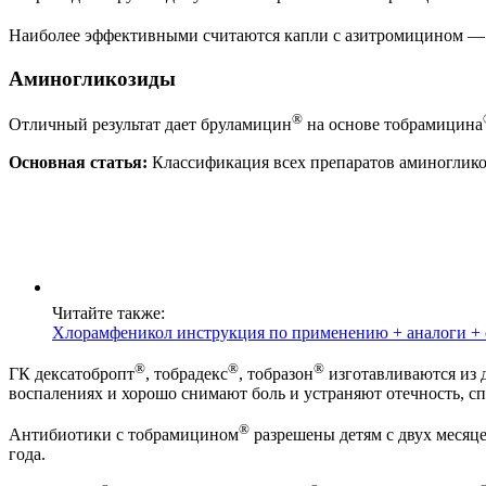
Наиболее эффективными считаются капли с азитромицином —
Аминогликозиды
®
Отличный результат дает бруламицин
на основе тобрамицина
Основная статья:
Классификация всех препаратов аминоглико
Читайте также:
Хлорамфеникол инструкция по применению + аналоги +
®
®
®
ГК дексатобропт
, тобрадекс
, тобразон
изготавливаются из 
воспалениях и хорошо снимают боль и устраняют отечность, с
®
Антибиотики с тобрамицином
разрешены детям с двух месяц
года.