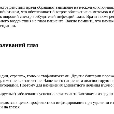
ектра действия врачи обращают внимание на несколько ключевы
ибиотиком, что обеспечивает быстрое облегчение симптомов и 
ть широкий спектр возбудителей инфекций глаза. Врачи также 
ного воздействия на глаза пациента. Важно помнить, что назна
мендации.
олеваний глаз
идии, стрепто-, гоно- и стафилококками. Другие бактерии пораж
, жжение, слезотечение. Чаще всего пациентам диагностируют т
териями. Поэтому для назначения адекватного лечения нужно п
русные) заболевания успешно лечатся антибиотиками из групп
значаются в целях профилактики инфицирования при удалении и
 на глазах.