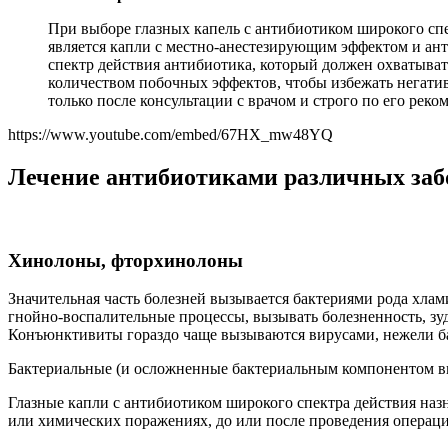
При выборе глазных капель с антибиотиком широкого сп
является капли с местно-анестезирующим эффектом и ант
спектр действия антибиотика, который должен охватыва
количеством побочных эффектов, чтобы избежать негатив
только после консультации с врачом и строго по его реко
https://www.youtube.com/embed/67HX_mw48YQ
Лечение антибиотиками различных заб
Хинолоны, фторхинолоны
Значительная часть болезней вызывается бактериями рода хлам
гнойно-воспалительные процессы, вызывать болезненность, зуд
Конъюнктивиты гораздо чаще вызываются вирусами, нежели бак
Бактериальные (и осложненные бактериальным компонентом ви
Глазные капли с антибиотиком широкого спектра действия на
или химических поражениях, до или после проведения операций