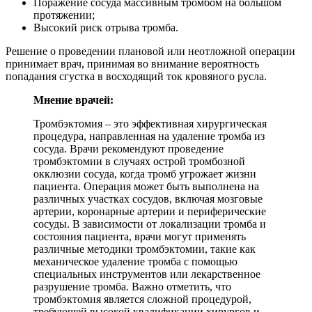
Поражение сосуда массивным тромбом на большом
протяжении;
Высокий риск отрыва тромба.
Решение о проведении плановой или неотложной операции
принимает врач, принимая во внимание вероятность
попадания сгустка в восходящий ток кровяного русла.
Мнение врачей:
Тромбэктомия – это эффективная хирургическая
процедура, направленная на удаление тромба из
сосуда. Врачи рекомендуют проведение
тромбэктомии в случаях острой тромбозной
окклюзии сосуда, когда тромб угрожает жизни
пациента. Операция может быть выполнена на
различных участках сосудов, включая мозговые
артерии, коронарные артерии и периферические
сосуды. В зависимости от локализации тромба и
состояния пациента, врачи могут применять
различные методики тромбэктомии, такие как
механическое удаление тромба с помощью
специальных инструментов или лекарственное
разрушение тромба. Важно отметить, что
тромбэктомия является сложной процедурой,
требующей высокой квалификации хирургов и