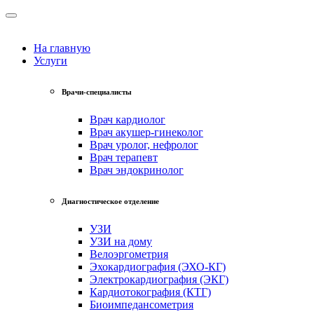
На главную
Услуги
Врачи-специалисты
Врач кардиолог
Врач акушер-гинеколог
Врач уролог, нефролог
Врач терапевт
Врач эндокринолог
Диагностическое отделение
УЗИ
УЗИ на дому
Велоэргометрия
Эхокардиография (ЭХО-КГ)
Электрокардиография (ЭКГ)
Кардиотокография (КТГ)
Биоимпедансометрия