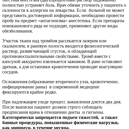
полностью устраняет боль. Врач обязан уточнить у пациента о
склонности к аллергии на лекарства. Если больной не может
представить достоверной информации, необходимо провести
пробу на предмет «антагонизма» анестетика. Если препараты
новокаинового ряда не подходят, применяют другие виды
обезболивания.
Участок ткани над тромбом рассекается лазером или
скальпелем, в раневую полость вводится физиологический
раствор, размягчающий сгусток, и обладающий
противовоспалительными свойствами. Тромб вместе с
капсулой аккуратно извлекается зажимом. В ране оставляют
дренаж, а для остановки кровотечения проводят коагуляцию
сосудов.
Осложнения (образование вторичного узла, кровотечение,
инфицирование раны) в современной медицине
фиксируются крайне редко.
При надлежащем уходе процесс заживления длится два дня.
После выписки пациент должен строго соблюдать
предписания врача в отношении диеты и гигиены.
Категорически запрещается подъем тяжестей, а также
банные процедуры, повышенные физические нагрузки,
как минимум, в течение месяца.