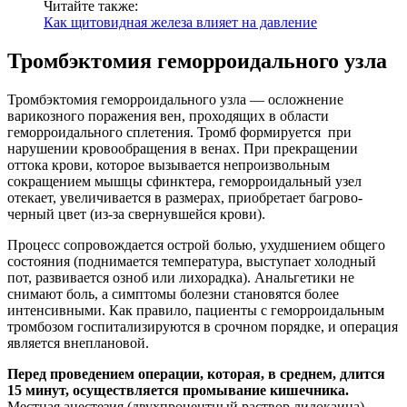
Читайте также:
Как щитовидная железа влияет на давление
Тромбэктомия геморроидального узла
Тромбэктомия геморроидального узла — осложнение
варикозного поражения вен, проходящих в области
геморроидального сплетения. Тромб формируется при
нарушении кровообращения в венах. При прекращении
оттока крови, которое вызывается непроизвольным
сокращением мышцы сфинктера, геморроидальный узел
отекает, увеличивается в размерах, приобретает багрово-
черный цвет (из-за свернувшейся крови).
Процесс сопровождается острой болью, ухудшением общего
состояния (поднимается температура, выступает холодный
пот, развивается озноб или лихорадка). Анальгетики не
снимают боль, а симптомы болезни становятся более
интенсивными. Как правило, пациенты с геморроидальным
тромбозом госпитализируются в срочном порядке, и операция
является внеплановой.
Перед проведением операции, которая, в среднем, длится
15 минут, осуществляется промывание кишечника.
Местная анестезия (двухпроцентный раствор лидокаина)