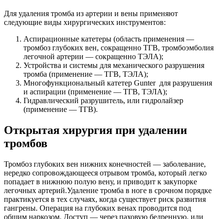
Для удаления тромба из артерии и вены применяют
следующие виды хирургических инструментов:
Аспирационные катетеры (область применения —
тромбоз глубоких вен, сокращенно ТГВ, тромбоэмболия
легочной артерии — сокращенно ТЭЛА);
Устройства и системы для механического разрушения
тромба (применение — ТГВ, ТЭЛА);
Многофункциональный катетер Gunter для разрушения
и аспирации (применение — ТГВ, ТЭЛА);
Гидравлический разрушитель, или гидролайзер
(применение — ТГВ).
Открытая хирургия при удалении
тромбов
Тромбоз глубоких вен нижних конечностей — заболевание,
нередко сопровождающееся отрывом тромба, который легко
попадает в нижнюю полую вену, и приводит к закупорке
легочных артерий.Удаление тромба в ноге в срочном порядке
практикуется в тех случаях, когда существует риск развития
гангрены. Операция на глубоких венах проводится под
общим наркозом. Доступ — через паховую бедренную, или