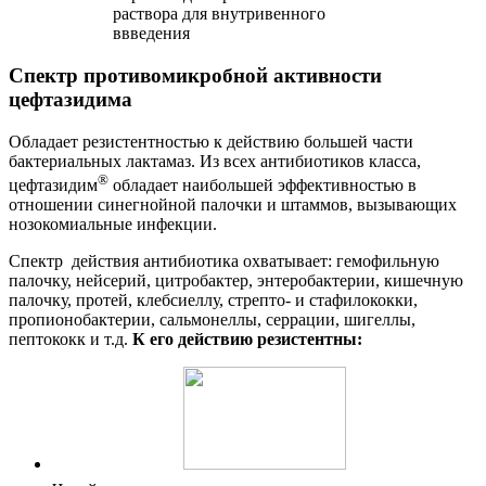
Спектр противомикробной активности
цефтазидима
Обладает резистентностью к действию большей части
бактериальных лактамаз. Из всех антибиотиков класса,
®
цефтазидим
обладает наибольшей эффективностью в
отношении синегнойной палочки и штаммов, вызывающих
нозокомиальные инфекции.
Спектр действия антибиотика охватывает: гемофильную
палочку, нейсерий, цитробактер, энтеробактерии, кишечную
палочку, протей, клебсиеллу, стрепто- и стафилококки,
пропионобактерии, сальмонеллы, серрации, шигеллы,
пептококк и т.д.
К его действию резистентны: