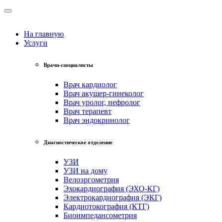
На главную
Услуги
Врачи-специалисты
Врач кардиолог
Врач акушер-гинеколог
Врач уролог, нефролог
Врач терапевт
Врач эндокринолог
Диагностическое отделение
УЗИ
УЗИ на дому
Велоэргометрия
Эхокардиография (ЭХО-КГ)
Электрокардиография (ЭКГ)
Кардиотокография (КТГ)
Биоимпедансометрия