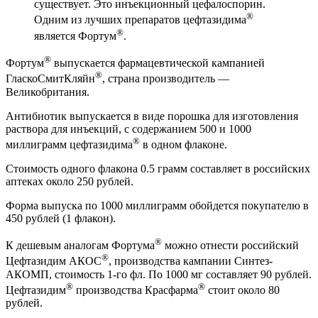
существует. Это инъекционный цефалоспорин.
®
Одним из лучших препаратов цефтазидима
®
является Фортум
.
®
Фортум
выпускается фармацевтической кампанией
®
ГласкоСмитКляйн
, страна производитель —
Великобритания.
Антибиотик выпускается в виде порошка для изготовления
раствора для инъекций, с содержанием 500 и 1000
®
миллиграмм цефтазидима
в одном флаконе.
Стоимость одного флакона 0.5 грамм составляет в российских
аптеках около 250 рублей.
Форма выпуска по 1000 миллиграмм обойдется покупателю в
450 рублей (1 флакон).
®
К дешевым аналогам Фортума
можно отнести российский
®
Цефтазидим АКОС
, производства кампании Синтез-
АКОМП, стоимость 1-го фл. По 1000 мг составляет 90 рублей.
®
®
Цефтазидим
производства Красфарма
стоит около 80
рублей.