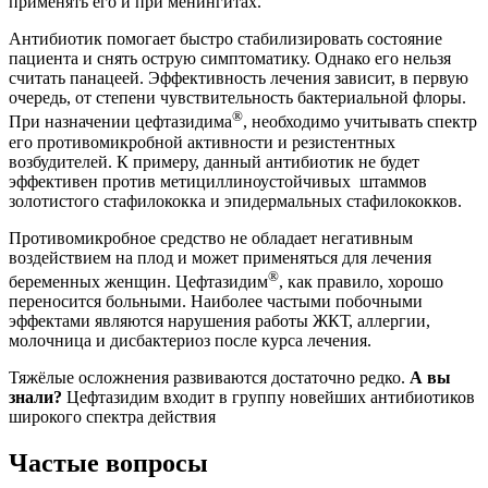
Тяжёлые осложнения развиваются достаточно редко.
А вы
знали?
Цефтазидим входит в группу новейших антибиотиков
широкого спектра действия
Частые вопросы
Для чего укол цефтазидим?
Инфекции нижних дыхательных путей (острый и
хронический бронхит, инфицированные бронхоэктазы,
пневмония, вызванная грамотрицательными бактериями,
абсцесс легких, эмпиема плевры, инфекции легких у больных
муковисцидозом). Инфекции кожи и мягких тканей (мастит,
раневые инфекции, кожные язвы, флегмона, рожа).
Сколько дней можно колоть цефтазидим?
Длительность лечения цефтазидимом составляет 7-14 дней.
При инфекциях, вызванных Pseudomonas aeruginosa
(пневмония, муковисцидоз, менингит), курс лечения может
быть увеличен до 21 дня.