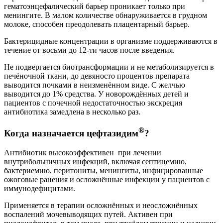
гематоэнцефалический барьер проникает только при
менингите. В малом количестве обнаруживается в грудном
молоке, способен преодолевать плацентарный барьер.
Бактерицидные концентрации в организме поддерживаются в
течение от восьми до 12-ти часов после введения.
Не подвергается биотрансформации и не метаболизируется в
печёночной ткани, до девяносто процентов препарата
выводится почками в неизменённом виде. С желчью
выводится до 1% средства. У новорождённых детей и
пациентов с почечной недостаточностью экскреция
антибиотика замедлена в несколько раз.
®
Когда назначается цефтазидим
?
Антибиотик высокоэффективен при лечении
внутрибольничных инфекций, включая септицемию,
бактериемию, перитониты, менингиты, инфицированные
ожоговые ранения и осложнённые инфекции у пациентов с
иммунодефицитами.
Применяется в терапии осложнённых и неосложнённых
воспалений мочевыводящих путей. Активен при