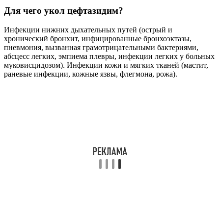
Чем можно заменить цефтазидим?
Амоксиклав Солютаб СумамедСандоз ГмбХ ЗиО-Здоровье
Астеллас Фарма Юроп Б. В. Амоксициллин Клавулановая
кислота Доксициклинтаблетки порошокс 8 летАвстрия
Россия ХорватияЕщё
Полезные советы
СОВЕТ №1
Внимательно изучите инструкцию по применению
цефтазидима перед началом лечения, чтобы правильно
применять препарат и избежать возможных побочных
эффектов.
СОВЕТ №2
Перед применением цефтазидима обязательно
проконсультируйтесь с врачом, чтобы он подобрал
правильную дозировку и определил продолжительность курса
лечения.