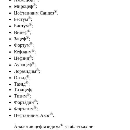
®
Мироцеф
;
®
Цефтазидим Сандоз
.
®
Бестум
;
®
Биотум
;
®
Вицеф
;
®
Зацеф
;
®
Фортум
;
®
Кефадим
;
®
Цефзид
;
®
Ауроцеф
;
®
Лоразидим
;
®
Орзид
;
®
Тазид
;
Тазицеф;
®
Тизим
;
®
Фортадин
;
®
Фортазим
;
®
Цефтазидим-Акос
.
®
Аналогов цефтазидима
в таблетках не