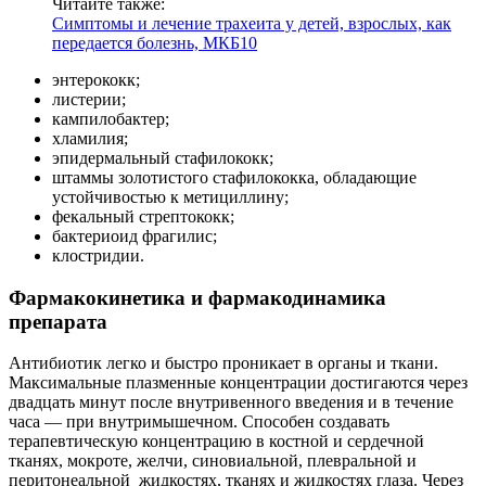
Читайте также:
Симптомы и лечение трахеита у детей, взрослых, как
передается болезнь, МКБ10
энтерококк;
листерии;
кампилобактер;
хламилия;
эпидермальный стафилококк;
штаммы золотистого стафилококка, обладающие
устойчивостью к метициллину;
фекальный стрептококк;
бактериоид фрагилис;
клостридии.
Фармакокинетика и фармакодинамика
препарата
Антибиотик легко и быстро проникает в органы и ткани.
Максимальные плазменные концентрации достигаются через
двадцать минут после внутривенного введения и в течение
часа — при внутримышечном. Способен создавать
терапевтическую концентрацию в костной и сердечной
тканях, мокроте, желчи, синовиальной, плевральной и
перитонеальной жидкостях, тканях и жидкостях глаза. Через