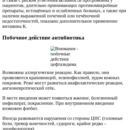
В связи с риском угнетения активности протромбина у
пациентов, длительно принимающих противомикробные
препараты, истощённых и ослабленных больных, а также при
наличии выраженной почечной или печёночной
недостаточностей, показано дополнительное применение
витамина К.
Побочное действие антибиотика
Возможны аллергические реакции. Как правило, они
проявляются крапивницей, эозинофиллией, зудом кожных
покровов. Реже могут развиться анафилактические реакции,
ангионевротический отёк.
В месте введения может появиться жжение, болезненный
инфильтрат, покраснение. При внутривенном введении
возможен флебит.
Иногда развиваются нарушения со стороны ЦНС (головные
боли, тремор конечностей, судороги, крайне редко –
энцефалопатия).