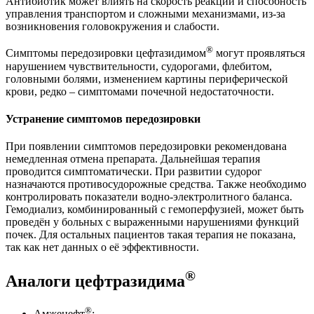
Антибиотик может влиять на скорость реакции и способность
управления транспортом и сложными механизмами, из-за
возникновения головокружения и слабости.
®
Симптомы передозировки цефтазидимом
могут проявляться
нарушением чувствительности, судорогами, флебитом,
головными болями, изменением картины периферической
крови, редко – симптомами почечной недостаточности.
Устранение симптомов передозировки
При появлении симптомов передозировки рекомендована
немедленная отмена препарата. Дальнейшая терапия
проводится симптоматически. При развитии судорог
назначаются противосудорожные средства. Также необходимо
контролировать показатели водно-электролитного баланса.
Гемодиализ, комбинированный с гемоперфузией, может быть
проведён у больных с выраженными нарушениями функций
почек. Для остальных пациентов такая терапия не показана,
так как нет данных о её эффективности.
®
Аналоги цефтразидима
®
Амжецефт
;