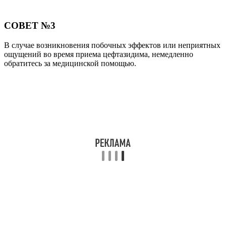
Читайте также:
Симптомы и лечение трахеита у детей, взрослых,
как передается болезнь, МКБ10
Читайте также:
13 аналогов дешевле клацида из россии и
зарубежа
Читайте также: