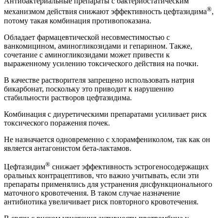
Антибактериальные препараты с бактериостатическим
®
механизмом действия снижают эффективность цефтазидима
,
потому такая комбинация противопоказана.
Обладает фармацевтической несовместимостью с
ванкомицином, аминогликозидами и гепарином. Также,
сочетание с аминогликозидами может привести к
выраженному усилению токсического действия на почки.
В качестве растворителя запрещено использовать натрия
бикарбонат, поскольку это приводит к нарушению
стабильности растворов цефтазидима.
Комбинация с диуретическими препаратами усиливает риск
токсического поражения почек.
Не назначается одновременно с хлорамфениколом, так как он
является антагонистом бета-лактамов.
®
Цефтазидим
снижает эффективность эстрогеносодержащих
оральных контрацептивов, что важно учитывать, если эти
препараты применялись для устранения дисфункционального
маточного кровотечения. В таком случае назначение
антибиотика увеличивает риск повторного кровотечения.