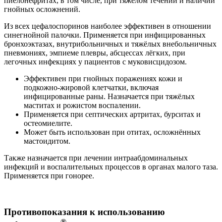
пиелонефритах, в том числе, при тяжёлом течении и наличии
гнойных осложнений.
Из всех цефалоспоринов наиболее эффективен в отношении
синегнойной палочки. Применяется при инфицированных
бронхоэктазах, внутрибольничных и тяжёлых внебольничных
пневмониях, эмпиеме плевры, абсцессах лёгких, при
легочных инфекциях у пациентов с муковисцидозом.
Эффективен при гнойных поражениях кожи и
подкожно-жировой клетчатки, включая
инфицированные раны. Назначается при тяжёлых
маститах и рожистом воспалении.
Применяется при септических артритах, бурситах и
остеомиелите.
Может быть использован при отитах, осложнённых
мастоидитом.
Также назначается при лечении интраабдоминальных
инфекций и воспалительных процессов в органах малого таза.
Применяется при гонорее.
Противопоказания к использованию
®