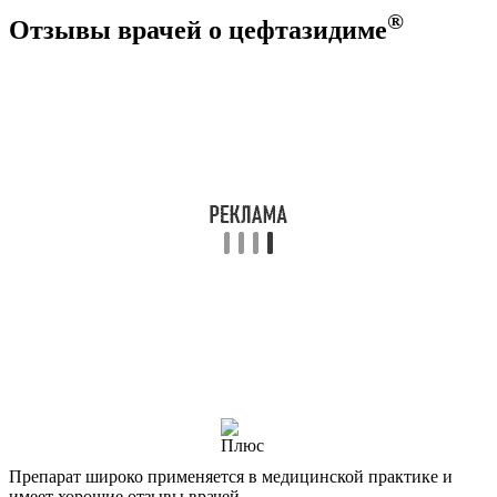
®
Отзывы врачей о цефтазидиме
Препарат широко применяется в медицинской практике и
имеет хорошие отзывы врачей.
Его эффективность позволяет применять его для лечения
тяжёлых осложнённых инфекций, в том числе и
нозокомиальные штаммы.
®
Также цефтазидим
применяется с профилактической целью
при сложных хирургических вмешательствах и при высоком
риске септических осложнений. К противопоказаниям его
назначения можно отнести только индивидуальную
непереносимость средства. Он назначается детям,
беременным, больным с почечной недостаточностью и
пожилым людям.
К преимуществам средства можно также отнести его
широкую противомикробную активность, способность
быстро создавать высокие концентрации в воспалительном
очаге, хорошо проникать в органы и среды.