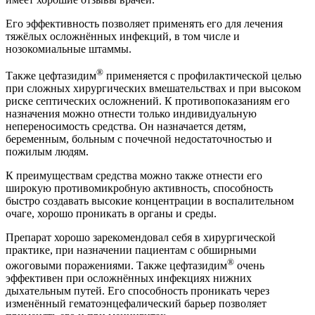
Препарат хорошо зарекомендовал себя в хирургической
практике, при назначении пациентам с обширными
®
ожоговыми поражениями. Также цефтазидим
очень
эффективен при осложнённых инфекциях нижних
дыхательным путей. Его способность проникать через
изменённый гематоэнцефалический барьер позволяет
применять его и при менингитах.
Антибиотик помогает быстро стабилизировать состояние
пациента и снять острую симптоматику. Однако его нельзя
считать панацеей. Эффективность лечения зависит, в первую
очередь, от степени чувствительность бактериальной флоры.
®
При назначении цефтазидима
, необходимо учитывать спектр
его противомикробной активности и резистентных
возбудителей. К примеру, данный антибиотик не будет
эффективен против метициллиноустойчивых штаммов
золотистого стафилококка и эпидермальных стафилококков.
Противомикробное средство не обладает негативным
воздействием на плод и может применяться для лечения
®
беременных женщин. Цефтазидим
, как правило, хорошо
переносится больными. Наиболее частыми побочными
эффектами являются нарушения работы ЖКТ, аллергии,
молочница и дисбактериоз после курса лечения.