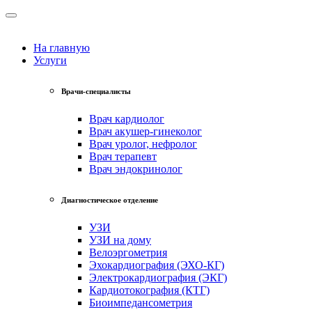
На главную
Услуги
Врачи-специалисты
Врач кардиолог
Врач акушер-гинеколог
Врач уролог, нефролог
Врач терапевт
Врач эндокринолог
Диагностическое отделение
УЗИ
УЗИ на дому
Велоэргометрия
Эхокардиография (ЭХО-КГ)
Электрокардиография (ЭКГ)
Кардиотокография (КТГ)
Биоимпедансометрия