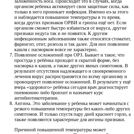
заложенность носа. Происходит это в случаях, когда
организм ребенка активирует свои защитные силы, как
только в него проникает инфекция. Именно из-за этого
и наблюдается повышение температуры в то время,
когда других признаков ОРВИ и гриппа ещё нет. Если
организм сможет быстро избавиться от вируса, другие
признаки недуга так и не появятся. К другим
инфекционным заболеваниям также относятся стоматит,
фарингит, отит, розеола и так далее. Для них появление
кашля с насморком вовсе не характерно.
Появление осложнений при ОРЗ. Бывает и такое, что
простуда у ребёнка проходит в скрытой форме, без
насморка и кашля, а также других явных симптомов. В
результате отсутствия надлежащего и своевременного
лечения вирус распространяется по всему организму и
провоцирует появление осложнений. В результате у ещё
вчера «здорового» ребёнка сегодня врач диагностирует
пневмонию либо бронхит и назначает курс
антибиотикотерапии.
Ангина. Это заболевание у ребенка может начинаться с
резкого повышения температуры без каких-либо других
симптомов. И только спустя пару дней краснеет горло, а
также появляются характерные для ангины признаки.
Причиной повышенной температуры может