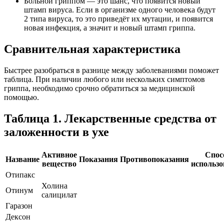
Больной гриппом — это шанс, что появится новый
штамп вируса. Если в организме одного человека будут
2 типа вируса, то это приведёт их мутации, и появится
новая инфекция, а значит и новый штамп гриппа.
Сравнительная характеристика
Быстрее разобраться в разнице между заболеваниями поможет
таблица. При наличии любого или нескольких симптомов
гриппа, необходимо срочно обратиться за медицинской
помощью.
Таблица 1. Лекарственные средства от
заложенности в ухе
Активное
Спос
Название
Показания
Противопоказания
вещество
использ
Отипакс
Холина
Отинум
салицилат
Гаразон
Дексон