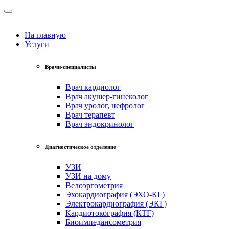
На главную
Услуги
Врачи-специалисты
Врач кардиолог
Врач акушер-гинеколог
Врач уролог, нефролог
Врач терапевт
Врач эндокринолог
Диагностическое отделение
УЗИ
УЗИ на дому
Велоэргометрия
Эхокардиография (ЭХО-КГ)
Электрокардиография (ЭКГ)
Кардиотокография (КТГ)
Биоимпедансометрия