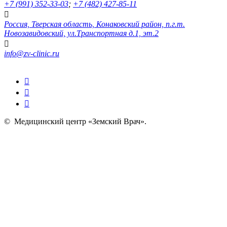
+7 (991) 352-33-03
;
+7 (482) 427-85-11
Россия, Тверская область, Конаковский район, п.г.т.
Новозавидовский, ул.Транспортная д.1, эт.2
info@zv-clinic.ru
©
Медицинский центр «Земский Врач»
.