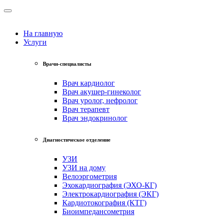
На главную
Услуги
Врачи-специалисты
Врач кардиолог
Врач акушер-гинеколог
Врач уролог, нефролог
Врач терапевт
Врач эндокринолог
Диагностическое отделение
УЗИ
УЗИ на дому
Велоэргометрия
Эхокардиография (ЭХО-КГ)
Электрокардиография (ЭКГ)
Кардиотокография (КТГ)
Биоимпедансометрия