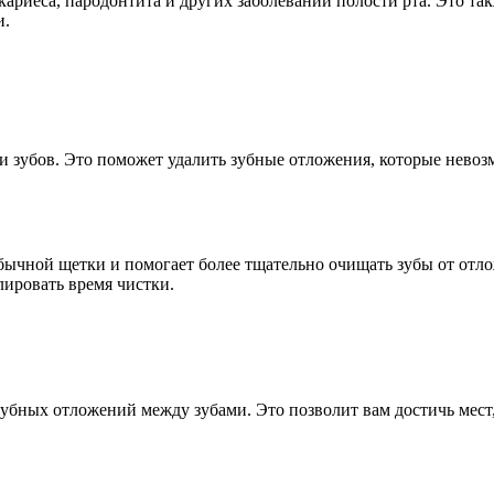
ариеса, пародонтита и других заболеваний полости рта. Это так
и.
и зубов. Это поможет удалить зубные отложения, которые невоз
бычной щетки и помогает более тщательно очищать зубы от отл
лировать время чистки.
бных отложений между зубами. Это позволит вам достичь мест, 