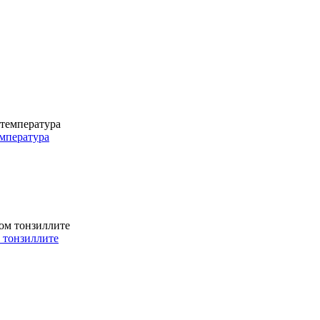
емпература
м тонзиллите