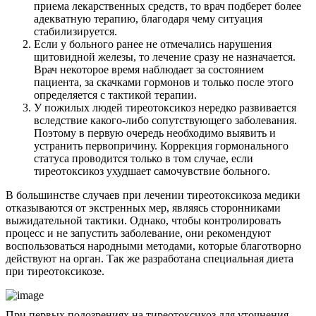
приема лекарственных средств, то врач подберет более
адекватную терапию, благодаря чему ситуация
стабилизируется.
Если у больного ранее не отмечались нарушения
щитовидной железы, то лечение сразу не назначается.
Врач некоторое время наблюдает за состоянием
пациента, за скачками гормонов и только после этого
определяется с тактикой терапии.
У пожилых людей тиреотоксикоз нередко развивается
вследствие какого-либо сопутствующего заболевания.
Поэтому в первую очередь необходимо выявить и
устранить первопричину. Коррекция гормонального
статуса проводится только в том случае, если
тиреотоксикоз ухудшает самочувствие больного.
В большинстве случаев при лечении тиреотоксикоза медики
отказываются от экстренных мер, являясь сторонниками
выжидательной тактики. Однако, чтобы контролировать
процесс и не запустить заболевание, они рекомендуют
воспользоваться народными методами, которые благотворно
действуют на орган. Так же разработана специальная
диета
при тиреотоксикозе.
При первых подозрениях на тиреотоксикоз для уточнения