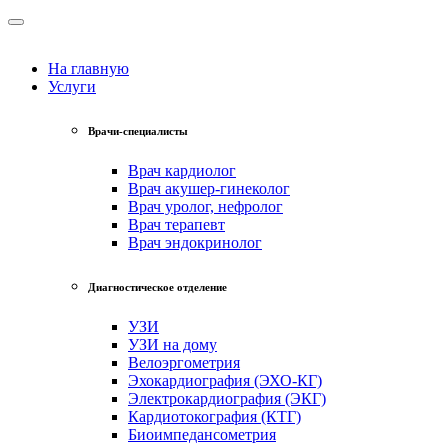
На главную
Услуги
Врачи-специалисты
Врач кардиолог
Врач акушер-гинеколог
Врач уролог, нефролог
Врач терапевт
Врач эндокринолог
Диагностическое отделение
УЗИ
УЗИ на дому
Велоэргометрия
Эхокардиография (ЭХО-КГ)
Электрокардиография (ЭКГ)
Кардиотокография (КТГ)
Биоимпедансометрия