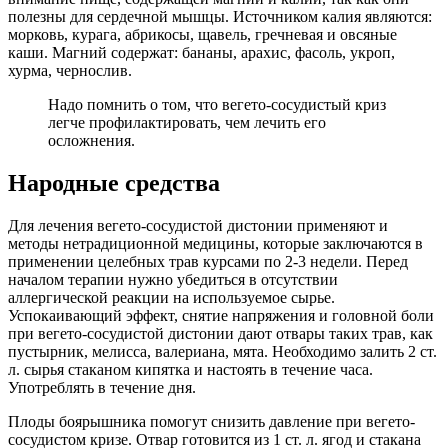
полезны для сердечной мышцы. Источником калия являются:
морковь, курага, абрикосы, щавель, гречневая и овсяные
каши. Магний содержат: бананы, арахис, фасоль, укроп,
хурма, чернослив.
Надо помнить о том, что вегето-сосудистый криз
легче профилактировать, чем лечить его
осложнения.
Народные средства
Для лечения вегето-сосудистой дистонии применяют и
методы нетрадиционной медицины, которые заключаются в
применении целебных трав курсами по 2-3 недели. Перед
началом терапии нужно убедиться в отсутствии
аллергической реакции на используемое сырье.
Успокаивающий эффект, снятие напряжения и головной боли
при вегето-сосудистой дистонии дают отвары таких трав, как
пустырник, мелисса, валериана, мята. Необходимо залить 2 ст.
л. сырья стаканом кипятка и настоять в течение часа.
Употреблять в течение дня.
Плоды боярышника помогут снизить давление при вегето-
сосудистом кризе. Отвар готовится из 1 ст. л. ягод и стакана