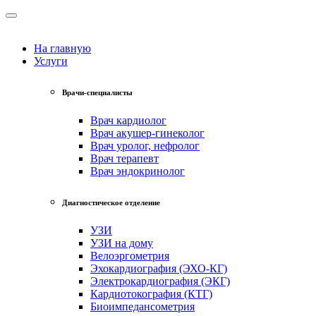
На главную
Услуги
Врачи-специалисты
Врач кардиолог
Врач акушер-гинеколог
Врач уролог, нефролог
Врач терапевт
Врач эндокринолог
Диагностическое отделение
УЗИ
УЗИ на дому
Велоэргометрия
Эхокардиография (ЭХО-КГ)
Электрокардиография (ЭКГ)
Кардиотокография (КТГ)
Биоимпедансометрия