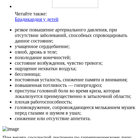
Читайте также:
Брадикардия у детей
резкое повышение артериального давления, при
отсутствии заболеваний, способных спровоцировать
данное состояние;
учащенное сердцебиение;
озноб, дрожь в теле;
похолодание конечностей;
состояние возбуждения, чувство тревоги;
ощущение нехватки воздуха;
бессонница;
постоянная усталость, снижение памяти и внимания;
повышенная потливость — гипергидроз;
приступы головной боли во время криза, которая
локализуется преимущественно в затылочной области;
плохая работоспособность;
головокружение, сопровождающееся мельканием мушек
перед глазами и шумом в ушах;
снижение или отсутствие аппетита.
При вегето-сосудистой дистонии по гипертоническому типу