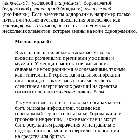
(
макулёзной
), узелковой (
папулёзной
), бородавчатой
(
веррукозной
),
уртикарной
(волдыри),
пустулёзной
(гнойнички). Если элементы однородные, например только
пятна или только пустулы, высыпания определяют как
мономорфные
.
Полиморфная
сыпь – это «смесь» из
нескольких элементов, которые видны на коже одновременно.
Мнение врачей:
Высыпания на половых органах могут быть
вызваны различными причинами у женщин и
мужчин. У женщин часто такие высыпания
связаны с инфекционными заболеваниями, такими
как генитальный герпес, вагинальные инфекции
или кандидоз. Также высыпания могут быть
следствием аллергических реакций на средства
гигиены или синтетическое нижнее белье.
У мужчин высыпания на половых органах могут
быть вызваны инфекциями, такими как
генитальный герпес, генитальные бородавки или
грибковые инфекции. Также высыпания могут
быть результатом раздражения от неправильно
подобранного белья или аллергических реакций
на средства для бритья.