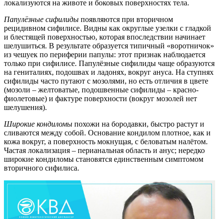
локализуются на животе и боковых поверхностях тела.
Папулёзные сифилиды
появляются при вторичном
рецидивном сифилисе. Видны как округлые узелки с гладкой
и блестящей поверхностью, которая впоследствии начинает
шелушиться. В результате образуется типичный «воротничок»
из чешуек по периферии папулы: этот признак наблюдается
только при сифилисе. Папулёзные сифилиды чаще образуются
на гениталиях, подошвах и ладонях, вокруг ануса. На ступнях
сифилиды часто путают с мозолями, но есть отличия в цвете
(мозоли – желтоватые, подошвенные сифилиды – красно-
фиолетовые) и фактуре поверхности (вокруг мозолей нет
шелушения).
Широкие кондиломы
похожи на бородавки, быстро растут и
сливаются между собой. Основание кондилом плотное, как и
кожа вокруг, а поверхность мокнущая, с беловатым налётом.
Частая локализация – перианальная область и анус; нередко
широкие кондиломы становятся единственным симптомом
вторичного сифилиса.