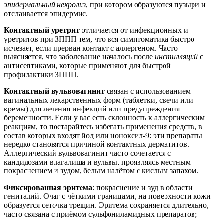
эпидермальный некролиз
, при котором образуются пузыри и
отслаивается эпидермис.
Контактный уретрит
отличается от инфекционных и
уретритов при ЗППП тем, что вся симптоматика быстро
исчезает, если прерван контакт с аллергеном. Часто
выясняется, что заболевание началось после
инстилляций
с
антисептиками, которые применяют для быстрой
профилактики ЗППП.
Контактный вульвовагинит
связан с использованием
вагинальных лекарственных форм (таблетки, свечи или
кремы) для лечения инфекций или предупреждения
беременности. Если у вас есть склонность к аллергическим
реакциям, то постарайтесь избегать применения средств, в
состав которых входят йод или ноноксил-9: эти препараты
нередко становятся причиной контактных дерматитов.
Аллергический вульвовагинит часто сочетается с
кандидозами влагалища и вульвы, проявляясь местным
покраснением и зудом, белым налётом с кислым запахом.
Фиксированная эритема
: покраснение и зуд в области
гениталий. Очаг с чёткими границами, на поверхности кожи
образуется сеточка трещин. Эритема сохраняется длительно,
часто связана с приёмом сульфониламидных препаратов;