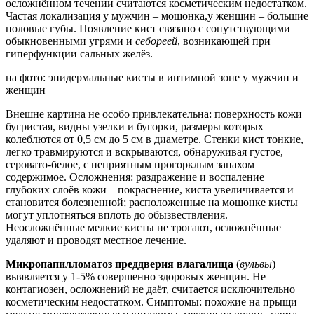
осложнённом течении считаются косметическим недостатком.
Частая
локализация у мужчин – мошонка,
у женщин – большие
половые губы.
Появление кист связано с сопутствующими
обыкновенными угрями и
себореей
, возникающей при
гиперфункции сальных желёз.
на фото: эпидермальные кисты в интимной зоне у мужчин и
женщин
Внешне картина не особо привлекательна: поверхность кожи
бугристая, видны узелки и бугорки, размеры которых
колеблются от 0,5 см до 5 см в диаметре. Стенки кист тонкие,
легко травмируются и вскрываются, обнаруживая густое,
серовато-белое, с неприятным прогорклым запахом
содержимое. Осложнения: раздражение и воспаление
глубоких слоёв кожи – покраснение, киста увеличивается и
становится болезненной; расположенные на мошонке кисты
могут уплотняться вплоть до обызвествления.
Неосложнённые мелкие кисты не трогают, осложнённые
удаляют и проводят местное лечение.
Микропапилломатоз преддверия влагалища
(
вульвы
)
выявляется у 1-5% совершенно здоровых женщин.
Не
контагиозен, осложнений не даёт, считается исключительно
косметическим недостатком. Симптомы: похожие на прыщи