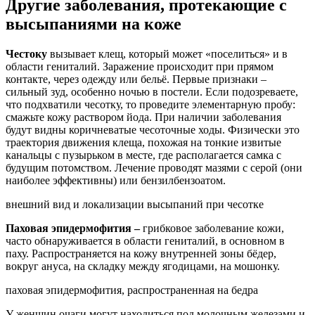
Другие заболевания, протекающие с
высыпаниями на коже
Честоку
вызывает клещ, который может «поселиться» и в
области гениталий. Заражение происходит при прямом
контакте, через одежду или бельё. Первые признаки –
сильный зуд, особенно ночью в постели. Если подозреваете,
что подхватили чесотку, то проведите элементарную пробу:
смажьте кожу раствором йода. При наличии заболевания
будут видны коричневатые чесоточные ходы. Физически это
траектория движения клеща, похожая на тонкие извитые
канальцы с пузырьком в месте, где располагается самка с
будущим потомством. Лечение проводят мазями с серой (они
наиболее эффективны) или бензилбензоатом.
внешний вид и локализации высыпаний при чесотке
Паховая эпидермофития –
грибковое заболевание кожи,
часто обнаруживается в области гениталий, в основном в
паху. Распространяется на кожу внутренней зоны бёдер,
вокруг ануса, на складку между ягодицами, на мошонку.
паховая эпидермофития, распространенная на бедра
У женщин очаги могут находиться под молочным железами и