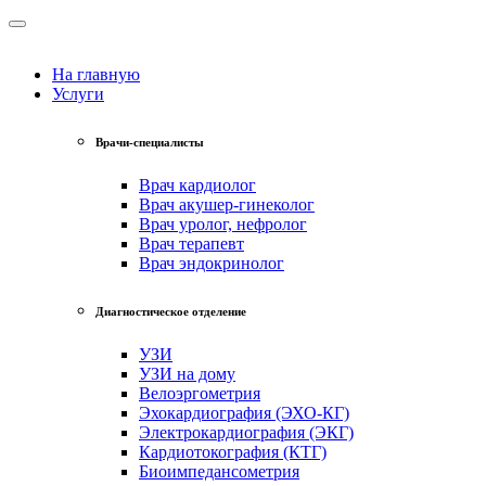
На главную
Услуги
Врачи-специалисты
Врач кардиолог
Врач акушер-гинеколог
Врач уролог, нефролог
Врач терапевт
Врач эндокринолог
Диагностическое отделение
УЗИ
УЗИ на дому
Велоэргометрия
Эхокардиография (ЭХО-КГ)
Электрокардиография (ЭКГ)
Кардиотокография (КТГ)
Биоимпедансометрия