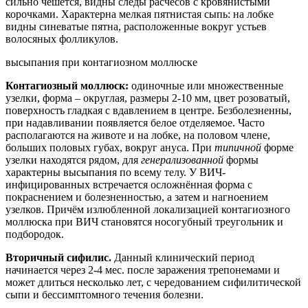
сильно чешется, видны следы расчёсов с кровянистыми
корочками. Характерна мелкая пятнистая сыпь: на лобке
видны синеватые пятна, расположенные вокруг устьев
волосяных фолликулов.
высыпания при контагиозном моллюске
Контагиозный моллюск:
одиночные или множественные
узелки, форма – округлая, размеры 2-10 мм, цвет розоватый,
поверхность гладкая с вдавлением в центре. Безболезненны,
при надавливании появляется белое отделяемое. Часто
располагаются на животе и на лобке, на половом члене,
больших половых губах, вокруг ануса. При
типичной
форме
узелки находятся рядом, для
генерализованной
формы
характерны высыпания по всему телу. У ВИЧ-
инфицированных встречается осложнённая форма с
покраснением и болезненностью, а затем и нагноением
узелков. Причём излюбленной локализацией контагиозного
моллюска при ВИЧ становятся носогубный треугольник и
подбородок.
Вторичный сифилис.
Данный клинический период
начинается через 2-4 мес. после заражения трепонемами и
может длиться несколько лет, с чередованием сифилитической
сыпи и бессимптомного течения болезни.