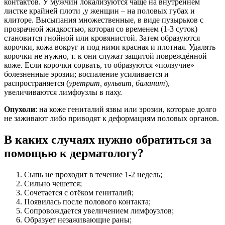
контактов.
У мужчин локализуются чаще на внутреннем
листке крайней плоти
,
у женщин – на половых губах и
клиторе.
Высыпания множественные, в виде пузырьков с
прозрачной жидкостью, которая со временем (1-3 суток)
становится гнойной или кровянистой. Затем образуются
корочки, кожа вокруг и под ними красная и плотная. Удалять
корочки не нужно, т. к они служат защитой повреждённой
коже. Если корочки сорвать, то образуются «ползучие»
болезненные эрозии; воспаление усиливается и
распространяется (
уретрит, вульвит, баланит
),
увеличиваются лимфоузлы в паху.
Опухоли
: на коже гениталий язвы или эрозии, которые долго
не заживают либо приводят к деформациям половых органов.
В каких случаях нужно обратиться за
помощью к дерматологу?
Сыпь не проходит в течение 1-2 недель;
Сильно чешется;
Сочетается с отёком гениталий;
Появилась после полового контакта;
Сопровождается увеличением лимфоузлов;
Образует незаживающие раны;