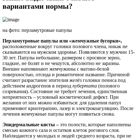
вариантами нормы?
на фото: перламутровые папулы
Перламутровые папулы или «жемчужные бугорки»,
расположенные вокруг головки полового члена, никак не
сказываются на мужском здоровье. Появляются
у мужчин 15-
30 лет.
Папулы небольшие, размером с просяное зерно,
гладкие, не болят и не чешутся, абсолютно не заразны.
Внешне напоминают жемчужины с матово-белой
поверхностью, отсюда и романтичное название. Причиной
считают разрастание эпителия желёз головки пениса под
действием андрогенов в период
пубертата
(полового
созревания). Состояние не требует лечения, единственная
неприятность – условный косметический дефект. При
желании от них можно избавиться: для удаления папул
применяют криотерапию, лазер и электрокоагуляцию. После
лечения жемчужные папулы могут появиться снова.
Эпидермальные кисты –
это полости, которые наполнены
смесью кожного сала и остатков клеток рогового слоя.
Наблюдаются у молодых и людей среднего возраста, при не