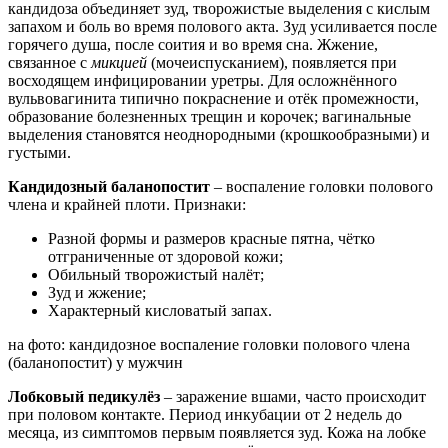
кандидоза объединяет зуд, творожистые выделения с кислым
запахом и боль во время полового акта. Зуд усиливается после
горячего душа, после соития и во время сна. Жжение,
связанное с
микцией
(мочеиспусканием), появляется при
восходящем инфицировании уретры. Для осложнённого
вульвовагинита типично покраснение и отёк промежности,
образование болезненных трещин и корочек; вагинальные
выделения становятся неоднородными (крошкообразными) и
густыми.
Кандидозный баланопостит
– воспаление головки полового
члена и крайней плоти. Признаки:
Разной формы и размеров красные пятна, чётко
отграниченные от здоровой кожи;
Обильный творожистый налёт;
Зуд и жжение;
Характерный кисловатый запах.
на фото: кандидозное воспаление головки полового члена
(баланопостит) у мужчин
Лобковый педикулёз
– заражение вшами, часто происходит
при половом контакте. Период инкубации от 2 недель до
месяца, из симптомов первым появляется зуд. Кожа на лобке