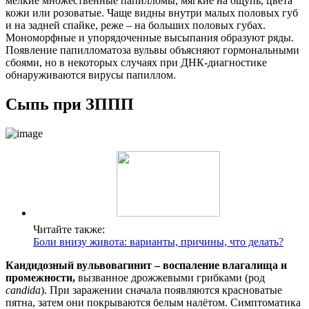
мелкие множественные папилломы, мягкие на ощупь, цвета
кожи или розоватые. Чаще видны внутри малых половых губ
и на задней спайке, реже – на больших половых губах.
Мономорфные и упорядоченные высыпания образуют ряды.
Появление папилломатоза вульвы объясняют гормональными
сбоями, но в некоторых случаях при ДНК-диагностике
обнаруживаются вирусы папиллом.
Сыпь при ЗППП
Читайте также:
Боли внизу живота: варианты, причины, что делать?
Кандидозный вульвовагинит – воспаление влагалища и
промежности,
вызванное дрожжевыми грибками (род
candida
). При заражении сначала появляются красноватые
пятна, затем они покрываются белым налётом. Симптоматика