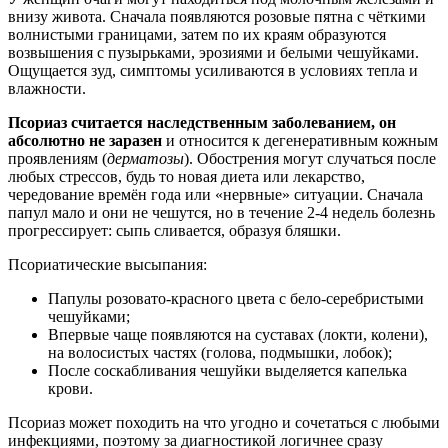
внизу живота. Сначала появляются розовые пятна с чёткими
волнистыми границами, затем по их краям образуются
возвышения с пузырьками, эрозиями и белыми чешуйками.
Ощущается зуд, симптомы усиливаются в условиях тепла и
влажности.
Псориаз считается наследственным заболеванием, он
абсолютно не заразен
и относится к дегенеративным кожным
проявлениям (
дерматозы
). Обострения могут случаться после
любых стрессов, будь то новая диета или лекарство,
чередование времён года или «нервные» ситуации. Сначала
папул мало и они не чешутся, но в течение 2-4 недель болезнь
прогрессирует: сыпь сливается, образуя бляшки.
Псориатические высыпания:
Папулы розовато-красного цвета с бело-серебристыми
чешуйками;
Впервые чаще появляются на суставах (локти, колени),
на волосистых частях (голова, подмышки, лобок);
После соскабливания чешуйки выделяется капелька
крови.
Псориаз может походить на что угодно и сочетаться с любыми
инфекциями, поэтому за диагностикой логичнее сразу