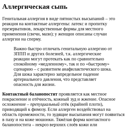
Аллергическая сыпь
Генитальная аллергия в виде пятнистых высыпаний – это
реакция на контактные аллергены: латекс и пропитку
презервативов, лекарственные формы для местного
применения (свечи, мази); у женщин описаны случаи
аллергии на сперму.
Важно быстро отличать генитальную аллергию от
ЗППП и других болезней, т.к. аллергические
реакции могут протекать как по сравнительно
спокойному «медленному», так и по «быстрому»
сценарию – с развитием анафилактического шока.
Для шока характерно запредельное падение
артериального давления, что представляет
опасность для жизни.
Контактный баланопостит
проявляется как местное
покраснение и отёчность, кожный зуд и жжение. Опасное
осложнение –
препуциальный
отёк (крайней плоти),
приводящий к фимозу. Если аллерген воздействовал на
область промежности, то зудящие высыпания могут появиться
в паху и на коже мошонки. Тяжёлая форма контактного
баланопостита – некроз верхних слоёв кожи или