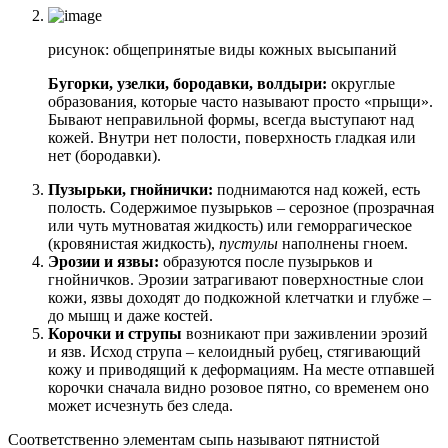
рисунок: общепринятые виды кожных высыпаний
Бугорки, узелки, бородавки, волдыри:
округлые
образования, которые часто называют просто «прыщи».
Бывают неправильной формы, всегда выступают над
кожей. Внутри нет полости, поверхность гладкая или
нет (бородавки).
Пузырьки, гнойнички:
поднимаются над кожей, есть
полость. Содержимое пузырьков – серозное (прозрачная
или чуть мутноватая жидкость) или геморрагическое
(кровянистая жидкость),
пустулы
наполнены гноем.
Эрозии и язвы:
образуются после пузырьков и
гнойничков. Эрозии затрагивают поверхностные слои
кожи, язвы доходят до подкожной клетчатки и глубже –
до мышц и даже костей.
Корочки и струпы
возникают при заживлении эрозий
и язв. Исход струпа – келоидный рубец, стягивающий
кожу и приводящий к деформациям. На месте отпавшей
корочки сначала видно розовое пятно, со временем оно
может исчезнуть без следа.
Соответственно элементам сыпь называют пятнистой