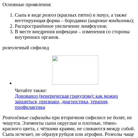
Основные проявления:
Сыпь в виде
розеол
(красных пятен) и
папул
, а также
вегетирующая форма – бородавки (
широкие кондиломы
);
Распространённое увеличение лимфоузлов;
В месте внедрения инфекции – изменения со стороны
внутренних органов.
розеолезный сифилид
Читайте также:
Донованоз (венерическая гранулема): как можно
заразиться, признаки, диагностика, терапия,
профилактика
Розеолёзные
сифилиды
при вторичном сифилисе не болят, не
чешутся. Элементы сыпи округлые и плотные, тёмно-
красного цвета, с чёткими краями, не сливаются между собой.
Сыпь исчезает, не образуя рубцов или атрофии. Розеолы чаще