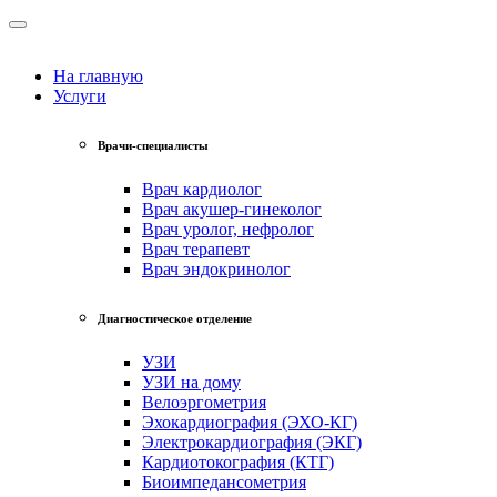
На главную
Услуги
Врачи-специалисты
Врач кардиолог
Врач акушер-гинеколог
Врач уролог, нефролог
Врач терапевт
Врач эндокринолог
Диагностическое отделение
УЗИ
УЗИ на дому
Велоэргометрия
Эхокардиография (ЭХО-КГ)
Электрокардиография (ЭКГ)
Кардиотокография (КТГ)
Биоимпедансометрия