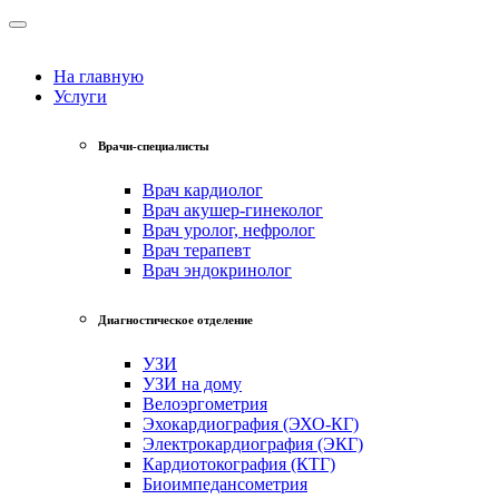
На главную
Услуги
Врачи-специалисты
Врач кардиолог
Врач акушер-гинеколог
Врач уролог, нефролог
Врач терапевт
Врач эндокринолог
Диагностическое отделение
УЗИ
УЗИ на дому
Велоэргометрия
Эхокардиография (ЭХО-КГ)
Электрокардиография (ЭКГ)
Кардиотокография (КТГ)
Биоимпедансометрия