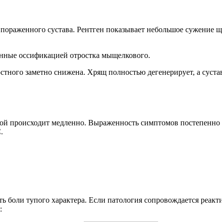
пораженного сустава. Рентген показывает небольшое сужение 
енные оссификацией отростка мыщелкового.
стного заметно снижена. Хрящ полностью дегенерирует, а суста
торой происходит медленно. Выраженность симптомов постепенно 
.
ть боли тупого характера. Если патология сопровождается реак
: