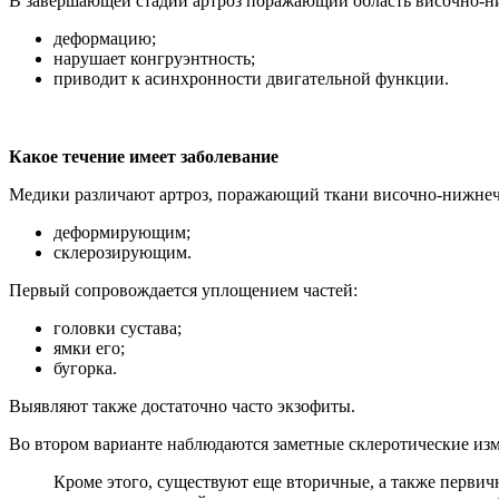
В завершающей стадии артроз поражающий область височно-ни
деформацию;
нарушает конгруэнтность;
приводит к асинхронности двигательной функции.
Какое течение имеет заболевание
Медики различают артроз, поражающий ткани височно-нижнече
деформирующим;
склерозирующим.
Первый сопровождается уплощением частей:
головки сустава;
ямки его;
бугорка.
Выявляют также достаточно часто экзофиты.
Во втором варианте наблюдаются заметные склеротические изм
Кроме этого, существуют еще вторичные, а также первич