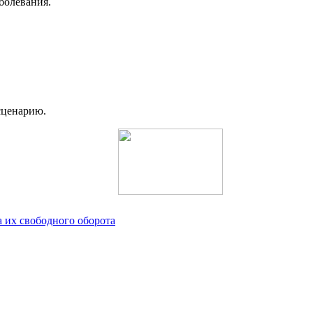
болевания.
сценарию.
 их свободного оборота