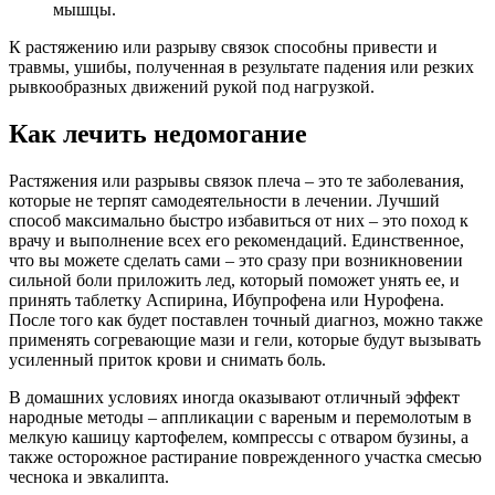
мышцы.
К растяжению или разрыву связок способны привести и
травмы, ушибы, полученная в результате падения или резких
рывкообразных движений рукой под нагрузкой.
Как лечить недомогание
Растяжения или разрывы связок плеча – это те заболевания,
которые не терпят самодеятельности в лечении. Лучший
способ максимально быстро избавиться от них – это поход к
врачу и выполнение всех его рекомендаций. Единственное,
что вы можете сделать сами – это сразу при возникновении
сильной боли приложить лед, который поможет унять ее, и
принять таблетку Аспирина, Ибупрофена или Нурофена.
После того как будет поставлен точный диагноз, можно также
применять согревающие мази и гели, которые будут вызывать
усиленный приток крови и снимать боль.
В домашних условиях иногда оказывают отличный эффект
народные методы – аппликации с вареным и перемолотым в
мелкую кашицу картофелем, компрессы с отваром бузины, а
также осторожное растирание поврежденного участка смесью
чеснока и эвкалипта.