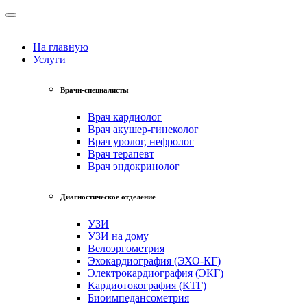
На главную
Услуги
Врачи-специалисты
Врач кардиолог
Врач акушер-гинеколог
Врач уролог, нефролог
Врач терапевт
Врач эндокринолог
Диагностическое отделение
УЗИ
УЗИ на дому
Велоэргометрия
Эхокардиография (ЭХО-КГ)
Электрокардиография (ЭКГ)
Кардиотокография (КТГ)
Биоимпедансометрия