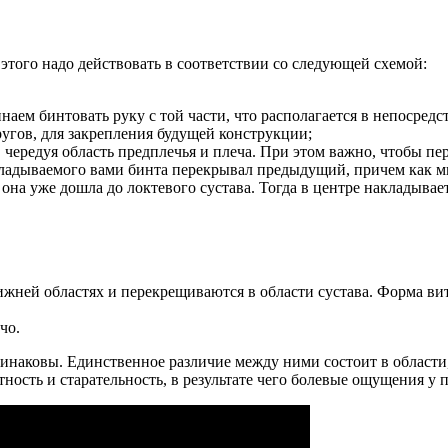
этого надо действовать в соответствии со следующей схемой:
инаем бинтовать руку с той части, что располагается в непосре
ругов, для закрепления будущей конструкции;
чередуя область предплечья и плеча. При этом важно, чтобы пе
кладываемого вами бинта перекрывал предыдущий, причем как 
а она уже дошла до локтевого сустава. Тогда в центре накладыв
жней областях и перекрещиваются в области сустава. Форма витка
чо.
динаковы. Единственное различие между ними состоит в области,
тность и старательность, в результате чего болевые ощущения у