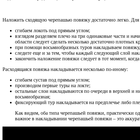
Наложить сходящую черепашью повязку достаточно легко. Для 
сгибаем локоть под прямым углом;
взглядом разделяем плечо на три одинаковые части и нач
области следует сделать несколько достаточно плотных к
при помощи восьмиобразных туров накладываем повязку, 
следите еще и за тем, чтобы каждый следующий слой на
закончить наложение повязки следует в тот момент, когд
Расходящаяся повязка накладывается несколько по-иному:
сгибаем сустав под прямым углом;
производим первые туры на локте;
остальные слои накладываются по очереди в верхней и ни
восьмиобразная;
фиксирующий тур накладывается на предплечье либо пле
Как видим, оба типа черепашьей повязки, практически о
важное в накладывании черепашьей повязки – это аккура