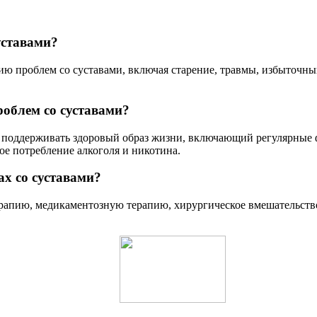
уставами?
ию проблем со суставами, включая старение, травмы, избыточны
облем со суставами?
я поддерживать здоровый образ жизни, включающий регулярные 
ное потребление алкоголя и никотина.
х со суставами?
рапию, медикаментозную терапию, хирургическое вмешательство,