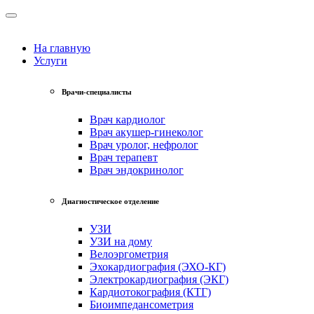
На главную
Услуги
Врачи-специалисты
Врач кардиолог
Врач акушер-гинеколог
Врач уролог, нефролог
Врач терапевт
Врач эндокринолог
Диагностическое отделение
УЗИ
УЗИ на дому
Велоэргометрия
Эхокардиография (ЭХО-КГ)
Электрокардиография (ЭКГ)
Кардиотокография (КТГ)
Биоимпедансометрия