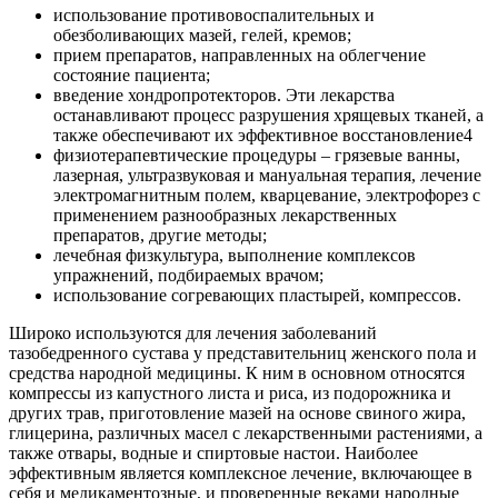
использование противовоспалительных и
обезболивающих мазей, гелей, кремов;
прием препаратов, направленных на облегчение
состояние пациента;
введение хондропротекторов. Эти лекарства
останавливают процесс разрушения хрящевых тканей, а
также обеспечивают их эффективное восстановление4
физиотерапевтические процедуры – грязевые ванны,
лазерная, ультразвуковая и мануальная терапия, лечение
электромагнитным полем, кварцевание, электрофорез с
применением разнообразных лекарственных
препаратов, другие методы;
лечебная физкультура, выполнение комплексов
упражнений, подбираемых врачом;
использование согревающих пластырей, компрессов.
Широко используются для лечения заболеваний
тазобедренного сустава у представительниц женского пола и
средства народной медицины. К ним в основном относятся
компрессы из капустного листа и риса, из подорожника и
других трав, приготовление мазей на основе свиного жира,
глицерина, различных масел с лекарственными растениями, а
также отвары, водные и спиртовые настои. Наиболее
эффективным является комплексное лечение, включающее в
себя и медикаментозные, и проверенные веками народные