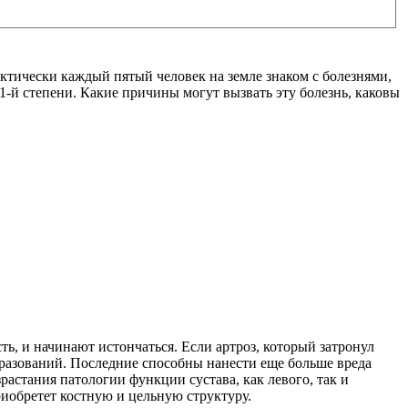
рактически каждый пятый человек на земле знаком с болезнями,
1-й степени. Какие причины могут вызвать эту болезнь, каковы
ь, и начинают истончаться. Если артроз, который затронул
бразований. Последние способны нанести еще больше вреда
астания патологии функции сустава, как левого, так и
риобретет костную и цельную структуру.