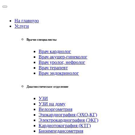
На главную
Услуги
Врачи-специалисты
Врач кардиолог
Врач акушер-гинеколог
Врач уролог, нефролог
Врач терапевт
Врач эндокринолог
Диагностическое отделение
УЗИ
УЗИ на дому
Велоэргометрия
Эхокардиография (ЭХО-КГ)
Электрокардиография (ЭКГ)
Кардиотокография (КТГ)
Биоимпедансометрия