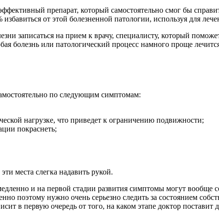
ффективный препарат, который самостоятельно смог бы справить
0% избавиться от этой болезненной патологии, используя для ле
зни записаться на прием к врачу, специалисту, который поможе
бая болезнь или патологический процесс намного проще лечится 
самостоятельно по следующим симптомам:
ической нагрузке, что приведет к ограничению подвижности;
ации покраснеть;
 эти места слегка надавить рукой.
медленно и на первой стадии развития симптомы могут вообще себ
менно поэтому нужно очень серьезно следить за состоянием со
исит в первую очередь от того, на каком этапе доктор поставит 