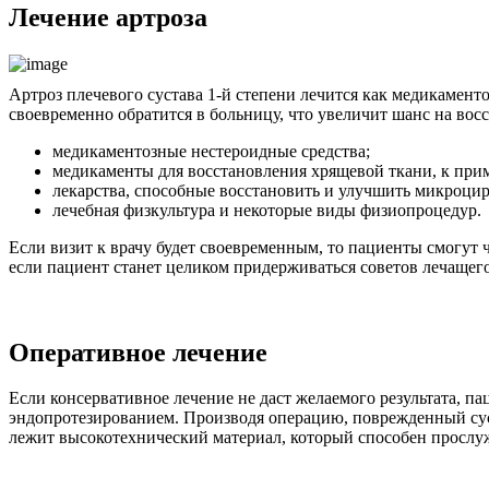
Лечение артроза
Артроз плечевого сустава 1-й степени лечится как медикамент
своевременно обратится в больницу, что увеличит шанс на вос
медикаментозные нестероидные средства;
медикаменты для восстановления хрящевой ткани, к при
лекарства, способные восстановить и улучшить микроци
лечебная физкультура и некоторые виды физиопроцедур.
Если визит к врачу будет своевременным, то пациенты смогут ч
если пациент станет целиком придерживаться советов лечащег
Оперативное лечение
Если консервативное лечение не даст желаемого результата, п
эндопротезированием. Производя операцию, поврежденный суста
лежит высокотехнический материал, который способен прослуж