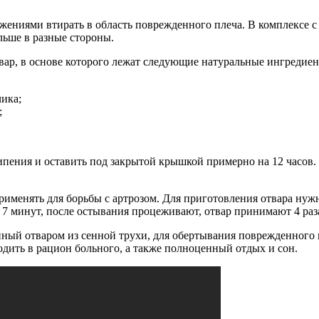
ениями втирать в область поврежденного плеча. В комплексе с 
альше в разные стороны.
твар, в основе которого лежат следующие натуральные ингредиен
ика;
;
ипения и оставить под закрытой крышкой примерно на 12 часов.
именять для борьбы с артрозом. Для приготовления отвара нужн
7 минут, после остывания процеживают, отвар принимают 4 раза 
ный отваром из сенной трухи, для обертывания поврежденного 
дить в рацион больного, а также полноценный отдых и сон.