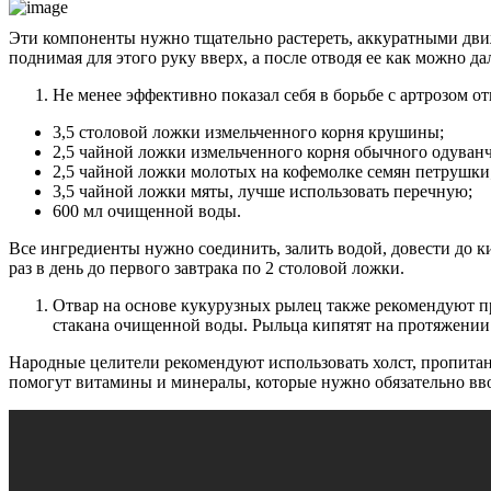
Эти компоненты нужно тщательно растереть, аккуратными движ
поднимая для этого руку вверх, а после отводя ее как можно д
Не менее эффективно показал себя в борьбе с артрозом о
3,5 столовой ложки измельченного корня крушины;
2,5 чайной ложки измельченного корня обычного одуванч
2,5 чайной ложки молотых на кофемолке семян петрушки
3,5 чайной ложки мяты, лучше использовать перечную;
600 мл очищенной воды.
Все ингредиенты нужно соединить, залить водой, довести до к
раз в день до первого завтрака по 2 столовой ложки.
Отвар на основе кукурузных рылец также рекомендуют пр
стакана очищенной воды. Рыльца кипятят на протяжении 
Народные целители рекомендуют использовать холст, пропитан
помогут витамины и минералы, которые нужно обязательно вво