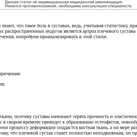
нают, что такое боль в суставах, ведь, учитывая статистику, п
х распространенных недугов является артроз плечевого сустава 
чения, попробуем проанализировать в этой статье.
 причинам:
ия;
кани, поэтому суставы начинают терять прочность и эластичност
с в скором времени приведет к образованию остеофитов, новоо
и процессу деформации поддастся костная ткань, а по мере разр
 тому, что плечевой сустав станет полностью неподвижным, он п