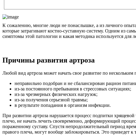
К сожалению, многие люди не понаслышке, а из личного опыта з
которые затрагивают костно-суставную систему. Одним из самы
симптомы этой патологии и какая методика используется для ле
Причины развития артроза
Любой вид артроза может начать свое развитие по нескольким
неправильно подобран и не сбалансирован рацион питан
из-за постоянного пребывания в стрессовых ситуациях;
из-за чрезмерных физических нагрузок;
из-за получения серьезной травмы;
в результате попадания в организм инфекции.
При развитии артроза нарушается процесс подпитки хрящевой т
плечо, не начать лечить своевременно, деформирующий процес
пораженному суставу. Спустя непродолжительный период времен
правого плеча, могут вообще заблокироваться. Это приведет к