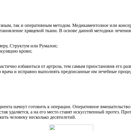
озным, так и оперативным методом. Медикаментозное или консерв
становление хрящевой ткани. В основе данной методики лечения
меру, Структум или Румалон;
ркуляцию крови;
астично избавиться от артроза, тем самым приостановив его разв
о врача и исправно выполнять предписанные им лечебные проце
ациента начнут готовить к операции. Оперативное вмешательство
в удаляется, а на его место ставят искусственный протез. Про
ить человеку несколько десятилетий.