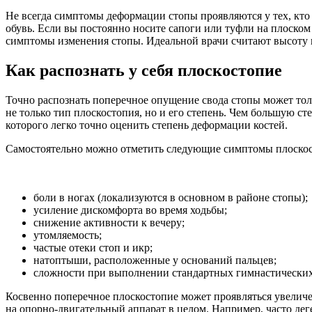
Не всегда симптомы деформации стопы проявляются у тех, кт
обувь. Если вы постоянно носите сапоги или туфли на плоском 
симптомы изменения стопы. Идеальной врачи считают высоту к
Как распознать у себя плоскостопие
Точно распознать поперечное опущение свода стопы может толь
не только тип плоскостопия, но и его степень. Чем большую с
которого легко точно оценить степень деформации костей.
Самостоятельно можно отметить следующие симптомы плоскос
боли в ногах (локализуются в основном в районе стопы);
усиление дискомфорта во время ходьбы;
снижение активности к вечеру;
утомляемость;
частые отеки стоп и икр;
натоптыши, расположенные у оснований пальцев;
сложности при выполнении стандартных гимнастических 
Косвенно поперечное плоскостопие может проявляться увеличе
на опорно-двигательный аппарат в целом. Например, часто дег