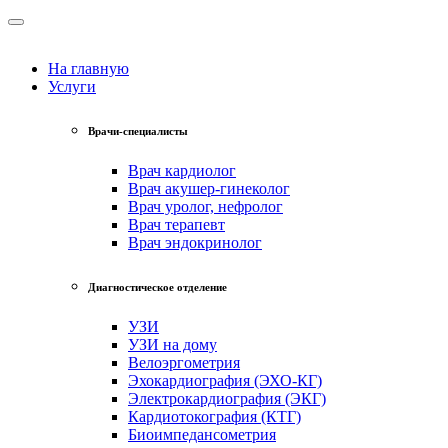
На главную
Услуги
Врачи-специалисты
Врач кардиолог
Врач акушер-гинеколог
Врач уролог, нефролог
Врач терапевт
Врач эндокринолог
Диагностическое отделение
УЗИ
УЗИ на дому
Велоэргометрия
Эхокардиография (ЭХО-КГ)
Электрокардиография (ЭКГ)
Кардиотокография (КТГ)
Биоимпедансометрия