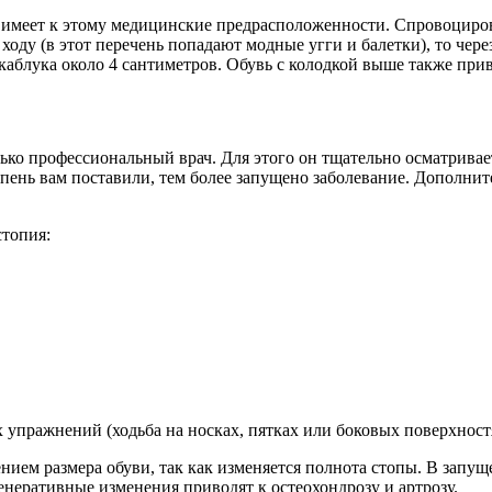
о имеет к этому медицинские предрасположенности. Спровоциро
ходу (в этот перечень попадают модные угги и балетки), то чер
аблука около 4 сантиметров. Обувь с колодкой выше также прив
ко профессиональный врач. Для этого он тщательно осматривает
тепень вам поставили, тем более запущено заболевание. Дополни
топия:
упражнений (ходьба на носках, пятках или боковых поверхност
нием размера обуви, так как изменяется полнота стопы. В запу
енеративные изменения приводят к остеохондрозу и артрозу.