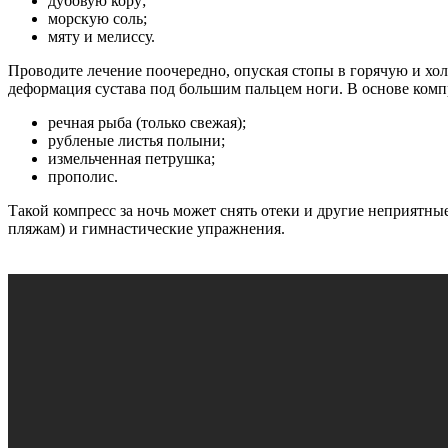
дубовую кору;
морскую соль;
мяту и мелиссу.
Проводите лечение поочередно, опуская стопы в горячую и холо
деформация сустава под большим пальцем ноги. В основе комп
речная рыба (только свежая);
рубленые листья полыни;
измельченная петрушка;
прополис.
Такой компресс за ночь может снять отеки и другие неприятн
пляжам) и гимнастические упражнения.