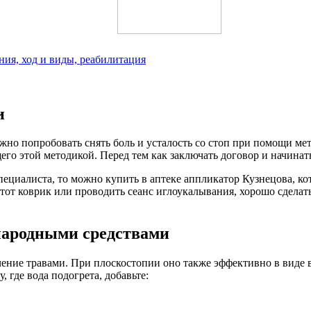
ия, ход и виды, реабилитация
и
ожно попробовать снять боль и усталость со стоп при помощи м
го этой методикой. Перед тем как заключать договор и начинат
пециалиста, то можно купить в аптеке аппликатор Кузнецова, к
тот коврик или проводить сеанс иглоукалывания, хорошо сделат
народными средствами
ение травами. При плоскостопии оно также эффективно в виде в
, где вода подогрета, добавьте: