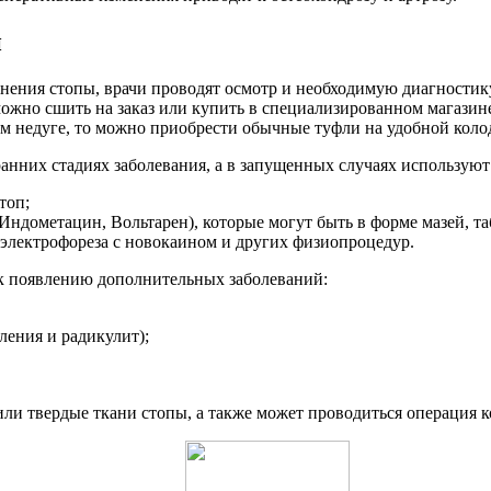
и
ения стопы, врачи проводят осмотр и необходимую диагностику.
можно сшить на заказ или купить в специализированном магазине
оем недуге, то можно приобрести обычные туфли на удобной коло
анних стадиях заболевания, а в запущенных случаях используют
топ;
ндометацин, Вольтарен), которые могут быть в форме мазей, та
лектрофореза с новокаином и других физиопроцедур.
 к появлению дополнительных заболеваний:
ления и радикулит);
или твердые ткани стопы, а также может проводиться операция 