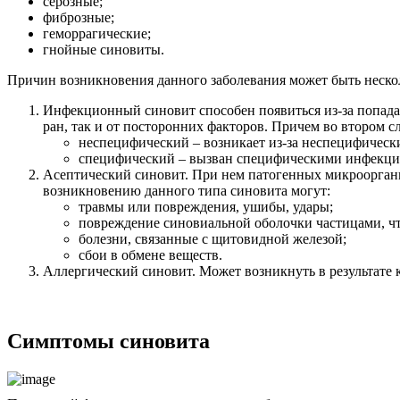
серозные;
фиброзные;
геморрагические;
гнойные синовиты.
Причин возникновения данного заболевания может быть неско
Инфекционный синовит способен появиться из-за попада
ран, так и от посторонних факторов. Причем во втором с
неспецифический – возникает из-за неспецифически
специфический – вызван специфическими инфекция
Асептический синовит. При нем патогенных микроорганиз
возникновению данного типа синовита могут:
травмы или повреждения, ушибы, удары;
повреждение синовиальной оболочки частицами, чт
болезни, связанные с щитовидной железой;
сбои в обмене веществ.
Аллергический синовит. Может возникнуть в результате к
Симптомы синовита