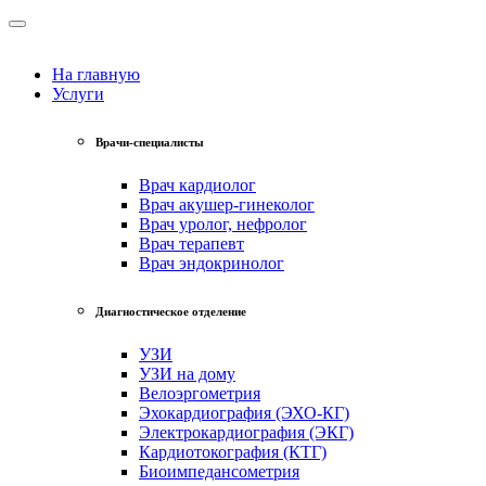
На главную
Услуги
Врачи-специалисты
Врач кардиолог
Врач акушер-гинеколог
Врач уролог, нефролог
Врач терапевт
Врач эндокринолог
Диагностическое отделение
УЗИ
УЗИ на дому
Велоэргометрия
Эхокардиография (ЭХО-КГ)
Электрокардиография (ЭКГ)
Кардиотокография (КТГ)
Биоимпедансометрия