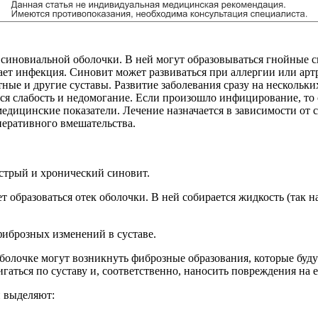
 синовиальной оболочки. В ней могут образовываться гнойные с
дает инфекция. Синовит может развиваться при аллергии или арт
ные и другие суставы. Развитие заболевания сразу на нескольких
тся слабость и недомогание. Если произошло инфицирование, то
медицинские показатели. Лечение назначается в зависимости от 
перативного вмешательства.
острый и хронический синовит.
 образоваться отек оболочки. В ней собирается жидкость (так 
фиброзных изменений в суставе.
олочке могут возникнуть фиброзные образования, которые будут 
гаться по суставу и, соответственно, наносить повреждения на е
и выделяют: