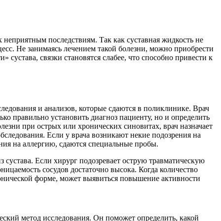
к неприятным последствиям. Так как суставная жидкость не
цесс. Не занимаясь лечением такой болезни, можно приобрести
» сустава, связки становятся слабее, что способно привести к
следования и анализов, которые сдаются в поликлинике. Врач
ько правильно установить диагноз пациенту, но и определить
лезни при острых или хронических синовитах, врач назначает
бследования. Если у врача возникают некие подозрения на
ния на аллергию, сдаются специальные пробы.
из сустава. Если хирург подозревает острую травматическую
оницаемость сосудов достаточно высока. Когда количество
ронической форме, может выявиться повышение активности
еский метод исследования. Он поможет определить, какой