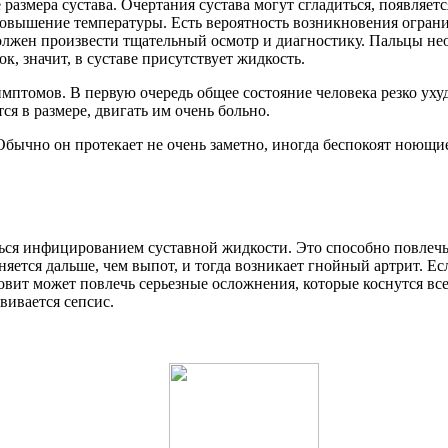
азмера сустава. Очертания сустава могут сгладиться, появляется
повышение температуры. Есть вероятность возникновения огран
жен произвести тщательный осмотр и диагностику. Пальцы нео
к, значит, в суставе присутствует жидкость.
птомов. В первую очередь общее состояние человека резко ухудш
тся в размере, двигать им очень больно.
ычно он протекает не очень заметно, иногда беспокоят ноющие
ся инфицированием суставной жидкости. Это способно повлечь 
няется дальше, чем выпот, и тогда возникает гнойный артрит. Е
ит может повлечь серьезные осложнения, которые коснутся всех
вивается сепсис.