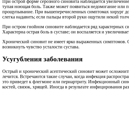
При острой форме серозного синовита наблюдается увеличение р
тупая ноющая боль. Также может появиться недомогание или 
прощупывание. При вышеперечисленных симптомах хирург дол
слегка надавить; если пальцы второй руки ощутили некий толчо
При остром гнойном синовите наблюдается ряд характерных сим
Характерна острая боль в суставе; он воспаляется и увеличивае
Хронический синовит не имеет ярко выраженных симптомов. Об
возникнуть чувство усталости сустава.
Усугубления заболевания
Острый и хронический асептический синовит может осложнить
лечится. Встречаются такие случаи, когда инфекция распростра
это приведет к флегмоне или периартриту. Инфекционный синов
костей, связок, хрящей. Иногда в результате инфицирования раз