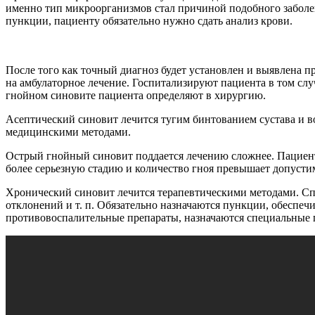
именно тип микроорганизмов стал причиной подобного заболев
пункции, пациенту обязательно нужно сдать анализ крови.
После того как точный диагноз будет установлен и выявлена п
на амбулаторное лечение. Госпитализируют пациента в том слу
гнойном синовите пациента определяют в хирургию.
Асептический синовит лечится тугим бинтованием сустава и в
медицинскими методами.
Острый гнойный синовит поддается лечению сложнее. Пациент
более серьезную стадию и количество гноя превышает допусти
Хронический синовит лечится терапевтическими методами. Спо
отклонений и т. п. Обязательно назначаются пункции, обеспе
противовоспалительные препараты, назначаются специальные 