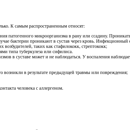
лько. К самым распространенным относят:
ния патогенного микроорганизма в рану или ссадину. Проника
лучае бактерии проникают в сустав через кровь. Инфекционный 
х возбудителей, таких как стафилококк, стрептококк;
ми типа туберкулеза или сифилиса.
мов в суставе может и не наблюдаться. У воспаления наблюдае
о возникли в результате предыдущей травмы или повреждения;
онтакта человека с аллергеном.