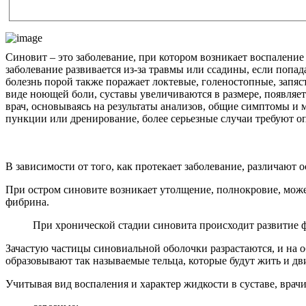
Синовит – это заболевание, при котором возникает воспаление
заболевание развивается из-за травмы или ссадины, если попа
болезнь порой также поражает локтевые, голеностопные, запяст
виде ноющей боли, суставы увеличиваются в размере, появляе
врач, основываясь на результаты анализов, общие симптомы и 
пункции или дренирование, более серьезные случаи требуют о
В зависимости от того, как протекает заболевание, различают 
При остром синовите возникает утолщение, полнокровие, может
фибрина.
При хронической стадии синовита происходит развитие 
Зачастую частицы синовиальной оболочки разрастаются, и на об
образовывают так называемые тельца, которые будут жить и дви
Учитывая вид воспаления и характер жидкости в суставе, врач