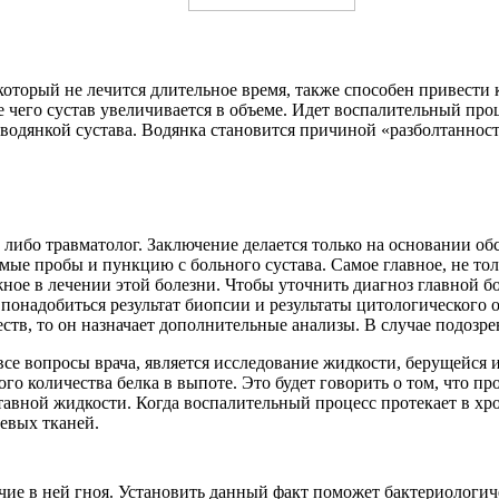
оторый не лечится длительное время, также способен привести 
е чего сустав увеличивается в объеме. Идет воспалительный про
 водянкой сустава. Водянка становится причиной «разболтанности
 либо травматолог. Заключение делается только на основании об
мые пробы и пункцию с больного сустава. Самое главное, не тол
ое в лечении этой болезни. Чтобы уточнить диагноз главной бо
понадобиться результат биопсии и результаты цитологического о
в, то он назначает дополнительные анализы. В случае подозре
се вопросы врача, является исследование жидкости, берущейся 
о количества белка в выпоте. Это будет говорить о том, что пр
ставной жидкости. Когда воспалительный процесс протекает в х
евых тканей.
ие в ней гноя. Установить данный факт поможет бактериологич