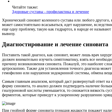
Читайте также:
Здоровые суставы - профилактика и лечение
Хронический синовит коленного сустава или любого другого, к
может самостоятельно всасываться, идет нарушение, вследстви
еще одну проблему, такую как гидрартоз, в народе ее называют
вывиху.
Диагностирование и лечение синовита
Поставить такой диагноз, как синовит, может лишь врач хирург
должен внимательно изучить симптоматику, взять все необходи
причину возникновения синовита. Пожалуй, это наиболее сложн
артроскопию. Также для установления точного диагноза может 
гемофилию или нарушения эндокринной системы, обмена вещест
Самым главным анализом, который даст развернутый ответ на в
форму синовита, то анализ должен подтвердить наличие большог
гиалуроновой кислоты уменьшается, то снижается вязкость су
ферментов, которые приведут к ускоренному разрушению хрящ
При гнойной форме синовита пункция жидкости покажет налич