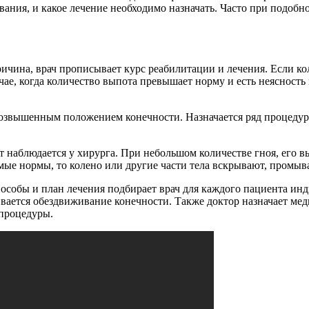
ания, и какое лечение необходимо назначать. Часто при подобн
ричина, врач прописывает курс реабилитации и лечения. Если к
чае, когда количество выпота превышает норму и есть неясность 
озвышенным положением конечности. Назначается ряд процедур 
 наблюдается у хирурга. При небольшом количестве гноя, его 
мые нормы, то колено или другие части тела вскрывают, промы
собы и план лечения подбирает врач для каждого пациента инди
чивается обездвиживание конечности. Также доктор назначает м
процедуры.