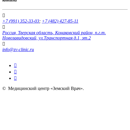
Контакты
+7 (991) 352-33-03
;
+7 (482) 427-85-11
Россия, Тверская область, Конаковский район, п.г.т.
Новозавидовский, ул.Транспортная д.1, эт.2
info@zv-clinic.ru
©
Медицинский центр «Земский Врач»
.