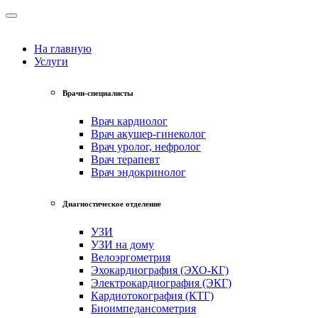
На главную
Услуги
Врачи-специалисты
Врач кардиолог
Врач акушер-гинеколог
Врач уролог, нефролог
Врач терапевт
Врач эндокринолог
Диагностическое отделение
УЗИ
УЗИ на дому
Велоэргометрия
Эхокардиография (ЭХО-КГ)
Электрокардиография (ЭКГ)
Кардиотокография (КТГ)
Биоимпедансометрия