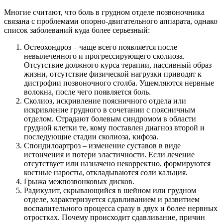
Многие считают, что боль в грудном отделе позвоночника
связана с проблемами опорно-двигательного аппарата, однако
список заболеваний куда более серьезный:
Остеохондроз – чаще всего появляется после
невылеченного и прогрессирующего сколиоза.
Отсутствие должного курса терапии, пассивный образ
жизни, отсутствие физической нагрузки приводят к
дистрофии позвоночного столба. Ущемляются нервные
волокна, после чего появляется боль.
Сколиоз, искривление поясничного отдела или
искривление грудного в сочетании с поясничным
отделом. Страдают болевым синдромом в области
грудной клетки те, кому поставлен диагноз второй и
последующие стадии сколиоза, кифоза.
Спондилоартроз – изменение суставов в виде
истончения и потери эластичности. Если лечение
отсутствует или назначено некорректно, формируются
костные наросты, откладываются соли кальция.
Грыжа межпозвонковых дисков.
Радикулит, скрывающийся в шейном или грудном
отделе, характеризуется сдавливанием и развитием
воспалительного процесса сразу в двух и более нервных
отростках. Почему происходит сдавливание, причин