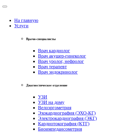
На главную
Услуги
Врачи-специалисты
Врач кардиолог
Врач акушер-гинеколог
Врач уролог, нефролог
Врач терапевт
Врач эндокринолог
Диагностическое отделение
УЗИ
УЗИ на дому
Велоэргометрия
Эхокардиография (ЭХО-КГ)
Электрокардиография (ЭКГ)
Кардиотокография (КТГ)
Биоимпедансометрия