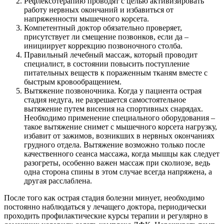
Рефлексотерапию проводят с целью активизировать
работу нервных окончаний и избавиться от
напряженности мышечного корсета.
Компетентный доктор обязательно проверяет,
присутствует ли смещение позвонков, если да –
инициирует коррекцию позвоночного столба.
Правильный лечебный массаж, который проводит
специалист, в состоянии повысить поступление
питательных веществ к пораженным тканям вместе с
быстрым кровообращением.
Вытяжение позвоночника. Когда у пациента острая
стадия недуга, не разрешается самостоятельное
вытяжение путем висения на спортивных снарядах.
Необходимо применение специального оборудования –
такое вытяжение снимет с мышечного корсета нагрузку,
избавит от зажимов, возникших в нервных окончаниях
грудного отдела. Вытяжение возможно только после
качественного сеанса массажа, когда мышцы как следует
разогреты, особенно важен массаж при сколиозе, ведь
одна сторона спины в этом случае всегда напряжена, а
другая расслаблена.
После того как острая стадия болезни минует, необходимо
постоянно наблюдаться у лечащего доктора, периодически
проходить профилактические курсы терапии и регулярно в