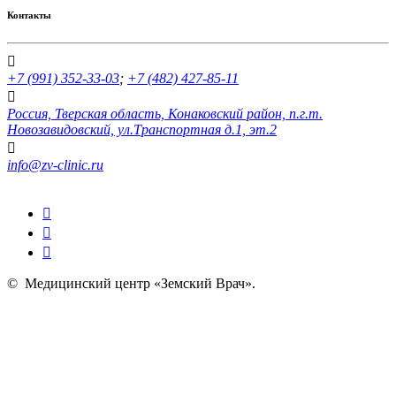
Контакты
+7 (991) 352-33-03
;
+7 (482) 427-85-11
Россия, Тверская область, Конаковский район, п.г.т.
Новозавидовский, ул.Транспортная д.1, эт.2
info@zv-clinic.ru
©
Медицинский центр «Земский Врач»
.