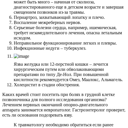
может быть много – начиная от сколиоза,
диагностированного еще в детском возрасте и завершая
смещением позвонков из-за травмы.
Периартроз, захватывающий лопатку и плечо.
Воспаление межреберных нервов.
Серьезные болезни сердца, например, ишемическая,
требует незамедлительного лечения, опасна летальным
исходом.
Неправильное функционирование легких и плевры.
Инфекционные недуги – туберкулез.
Язва желудка или 12-перстной кишки – лечится
хирургическим путем или обволакивающими
препаратами по типу Де-Нол. При повышенной
кислотности рекомендуется Омез, Маалокс, Альмагель.
Холецистит в стадии обострения.
Каких врачей стоит посетить при болях в грудной клетке
позвоночника для полного исследования организма?
Лечением нервных окончаний опорно-двигательного
аппарата занимается невропатолог. Гастроэнтеролог проверит,
есть ли основания подозревать язву.
К травматологу необходимо обратиться если ранее