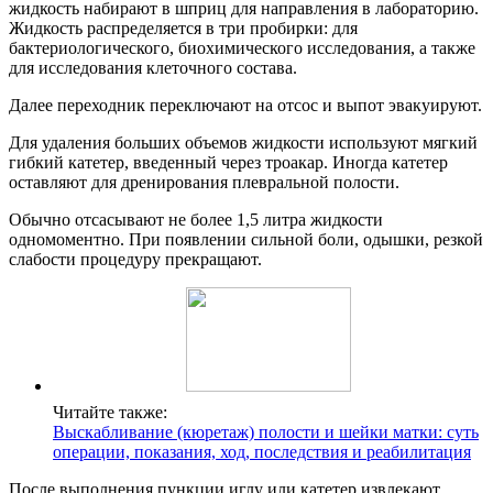
жидкость набирают в шприц для направления в лабораторию.
Жидкость распределяется в три пробирки: для
бактериологического, биохимического исследования, а также
для исследования клеточного состава.
Далее переходник переключают на отсос и выпот эвакуируют.
Для удаления больших объемов жидкости используют мягкий
гибкий катетер, введенный через троакар. Иногда катетер
оставляют для дренирования плевральной полости.
Обычно отсасывают не более 1,5 литра жидкости
одномоментно. При появлении сильной боли, одышки, резкой
слабости процедуру прекращают.
Читайте также:
Выскабливание (кюретаж) полости и шейки матки: суть
операции, показания, ход, последствия и реабилитация
После выполнения пункции иглу или катетер извлекают,