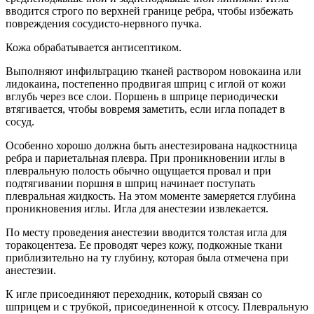
вводится строго по верхней границе ребра, чтобы избежать
повреждения сосудисто-нервного пучка.
Кожа обрабатывается антисептиком.
Выполняют инфильтрацию тканей раствором новокаина или
лидокаина, постепенно продвигая шприц с иглой от кожи
вглубь через все слои. Поршень в шприце периодически
втягивается, чтобы вовремя заметить, если игла попадет в
сосуд.
Особенно хорошо должна быть анестезирована надкостница
ребра и париетальная плевра. При проникновении иглы в
плевральную полость обычно ощущается провал и при
подтягивании поршня в шприц начинает поступать
плевральная жидкость. На этом моменте замеряется глубина
проникновения иглы. Игла для анестезии извлекается.
По месту проведения анестезии вводится толстая игла для
торакоцентеза. Ее проводят через кожу, подкожные ткани
приблизительно на ту глубину, которая была отмечена при
анестезии.
К игле присоединяют переходник, который связан со
шприцем и с трубкой, присоединенной к отсосу. Плевральную