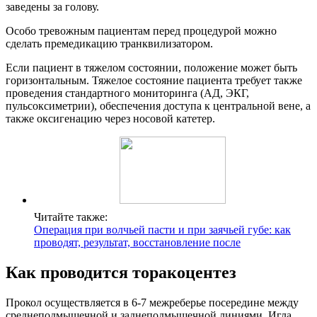
заведены за голову.
Особо тревожным пациентам перед процедурой можно
сделать премедикацию транквилизатором.
Если пациент в тяжелом состоянии, положение может быть
горизонтальным. Тяжелое состояние пациента требует также
проведения стандартного мониторинга (АД, ЭКГ,
пульсоксиметрии), обеспечения доступа к центральной вене, а
также оксигенацию через носовой катетер.
Читайте также:
Операция при волчьей пасти и при заячьей губе: как
проводят, результат, восстановление после
Как проводится торакоцентез
Прокол осуществляется в 6-7 межреберье посередине между
среднеподмышечной и заднеподмышечной линиями. Игла