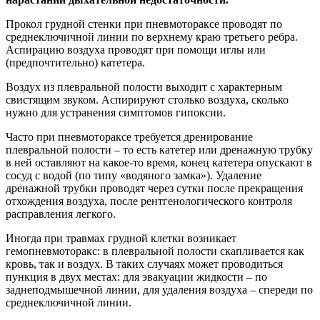
Прокол грудной стенки при пневмотораксе проводят по
среднеключичной линии по верхнему краю третьего ребра.
Аспирацию воздуха проводят при помощи иглы или
(предпочтительно) катетера.
Воздух из плевральной полости выходит с характерным
свистящим звуком. Аспирируют столько воздуха, сколько
нужно для устранения симптомов гипоксии.
Часто при пневмотораксе требуется дренирование
плевральной полости – то есть катетер или дренажную трубку
в ней оставляют на какое-то время, конец катетера опускают в
сосуд с водой (по типу «водяного замка»). Удаление
дренажной трубки проводят через сутки после прекращения
отхождения воздуха, после рентгенологического контроля
расправления легкого.
Иногда при травмах грудной клетки возникает
гемопневмоторакс: в плевральной полости скапливается как
кровь, так и воздух. В таких случаях может проводиться
пункция в двух местах: для эвакуации жидкости – по
заднеподмышечной линии, для удаления воздуха – спереди по
среднеключичной линии.