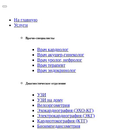
На главную
Услуги
Врачи-специалисты
Врач кардиолог
Врач акушер-гинеколог
Врач уролог, нефролог
Врач терапевт
Врач эндокринолог
Диагностическое отделение
УЗИ
УЗИ на дому
Велоэргометрия
Эхокардиография (ЭХО-КГ)
Электрокардиография (ЭКГ)
Кардиотокография (КТГ)
Биоимпедансометрия