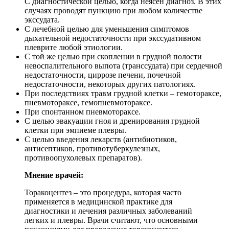
С диагностической целью, когда неясен диагноз. В этих
случаях проводят пункцию при любом количестве
экссудата.
С лечебной целью для уменьшения симптомов
дыхательной недостаточности при экссудативном
плеврите любой этиологии.
С той же целью при скоплении в грудной полости
невоспалительного выпота (транссудата) при сердечной
недостаточности, циррозе печени, почечной
недостаточности, некоторых других патологиях.
При последствиях травм грудной клетки – гемотораксе,
пневмотораксе, гемопневмотораксе.
При спонтанном пневмотораксе.
С целью эвакуации гноя и дренирования грудной
клетки при эмпиеме плевры.
С целью введения лекарств (антибиотиков,
антисептиков, противотуберкулезных,
противоопухолевых препаратов).
Мнение врачей:
Торакоцентез – это процедура, которая часто
применяется в медицинской практике для
диагностики и лечения различных заболеваний
легких и плевры. Врачи считают, что основными