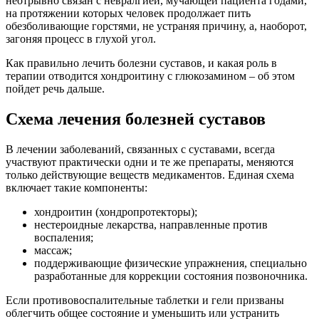
неотрывно связан с невралгией, мучающей пациента годами,
на протяжении которых человек продолжает пить
обезболивающие горстями, не устраняя причину, а, наоборот,
загоняя процесс в глухой угол.
Как правильно лечить болезни суставов, и какая роль в
терапии отводится хондроитину с глюкозамином – об этом
пойдет речь дальше.
Схема лечения болезней суставов
В лечении заболеваний, связанных с суставами, всегда
участвуют практически одни и те же препараты, меняются
только действующие веществ медикаментов. Единая схема
включает такие компоненты:
хондроитин (хондропротекторы);
нестероидные лекарства, направленные против
воспаления;
массаж;
поддерживающие физические упражнения, специально
разработанные для коррекции состояния позвоночника.
Если противовоспалительные таблетки и гели призваны
облегчить общее состояние и уменьшить или устранить