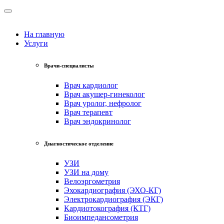
На главную
Услуги
Врачи-специалисты
Врач кардиолог
Врач акушер-гинеколог
Врач уролог, нефролог
Врач терапевт
Врач эндокринолог
Диагностическое отделение
УЗИ
УЗИ на дому
Велоэргометрия
Эхокардиография (ЭХО-КГ)
Электрокардиография (ЭКГ)
Кардиотокография (КТГ)
Биоимпедансометрия