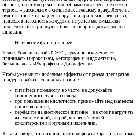
области, тянет или режет под ребрами или слева, не нужно
терпеть – расскажите о симптомах лечащему врачу. Легче не
будет от того, что пациент пару дней принимает лекарства,
приведя в негодность желудок и не успев мало-мальски
подлечить обострившуюся болезнь опорно-двигательного
аппарата.
Нарушение функций почек.
Если у больного слабый ЖКТ, врачи не рекомендуют
принимать Пироксикам, Кетопрофен и Индометацин,
большие дозы Ибупрофена и Диклофенака.
Чтобы уменьшить побочные эффекты от приема препаратов,
придерживайтесь основных правил:
питайтесь понемногу, но часто, не допускайте
болезненного чувства голода;
при повышении кислотности принимайте медикаменты,
понижающие ее;
перейдите на диетическое питание – не стоит нагружать
желудок жирной, острой, копченой пищей,
кондитерскими и мучными изделиями.
Кстати говоря, это питание носит здоровый характер, поэтому