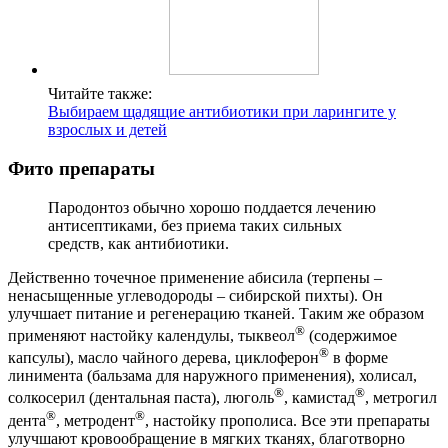
Читайте также:
Выбираем щадящие антибиотики при ларингите у
взрослых и детей
Фито препараты
Пародонтоз обычно хорошо поддается лечению
антисептиками, без приема таких сильных
средств, как антибиотики.
Действенно точечное применение абисила (терпены –
ненасыщенные углеводороды – сибирской пихты). Он
улучшает питание и регенерацию тканей. Таким же образом
®
применяют настойку календулы, тыквеол
(содержимое
®
капсулы), масло чайного дерева, циклоферон
в форме
линимента (бальзама для наружного применения), холисал,
®
®
солкосерил (дентальная паста), люголь
, камистад
, метрогил
®
®
дента
, метродент
, настойку прополиса. Все эти препараты
улучшают кровообращение в мягких тканях, благотворно