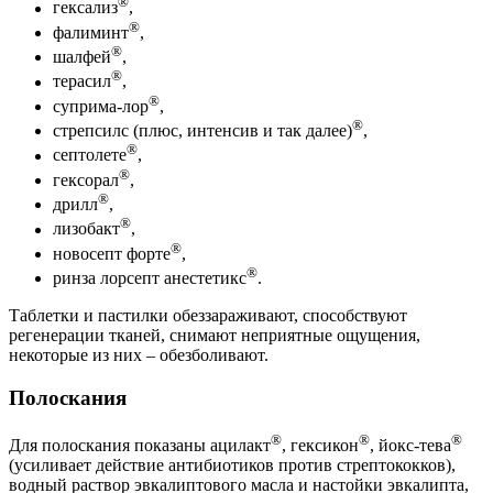
®
гексализ
,
®
фалиминт
,
®
шалфей
,
®
терасил
,
®
суприма-лор
,
®
стрепсилс (плюс, интенсив и так далее)
,
®
септолете
,
®
гексорал
,
®
дрилл
,
®
лизобакт
,
®
новосепт форте
,
®
ринза лорсепт анестетикс
.
Таблетки и пастилки обеззараживают, способствуют
регенерации тканей, снимают неприятные ощущения,
некоторые из них – обезболивают.
Полоскания
®
®
®
Для полоскания показаны ацилакт
, гексикон
, йокс-тева
(усиливает действие антибиотиков против стрептококков),
водный раствор эвкалиптового масла и настойки эвкалипта,