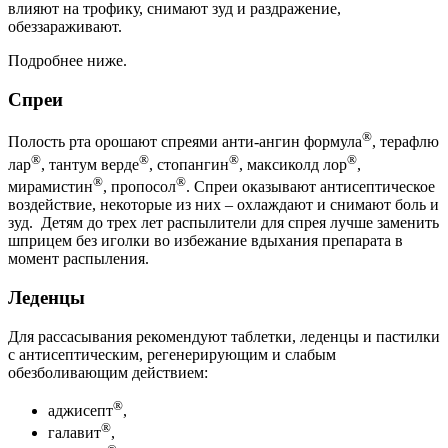
влияют на трофику, снимают зуд и раздражение,
обеззараживают.
Подробнее ниже.
Спреи
®
Полость рта орошают спреями анти-ангин формула
, терафлю
®
®
®
®
лар
, тантум верде
, стопангин
, максиколд лор
,
®
®
мирамистин
, пропосол
. Спреи оказывают антисептическое
воздействие, некоторые из них – охлаждают и снимают боль и
зуд. Детям до трех лет распылители для спрея лучше заменить
шприцем без иголки во избежание вдыхания препарата в
момент распыления.
Леденцы
Для рассасывания рекомендуют таблетки, леденцы и пастилки
с антисептическим, регенерирующим и слабым
обезболивающим действием:
®
аджисепт
,
®
галавит
,