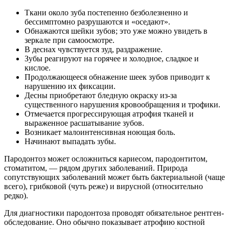
Ткани около зуба постепенно безболезненно и
бессимптомно разрушаются и «оседают».
Обнажаются шейки зубов; это уже можно увидеть в
зеркале при самоосмотре.
В деснах чувствуется зуд, раздражение.
Зубы реагируют на горячее и холодное, сладкое и
кислое.
Продолжающееся обнажение шеек зубов приводит к
нарушению их фиксации.
Десны приобретают бледную окраску из-за
существенного нарушения кровообращения и трофики.
Отмечается прогрессирующая атрофия тканей и
выраженное расшатывание зубов.
Возникает малоинтенсивная ноющая боль.
Начинают выпадать зубы.
Пародонтоз может осложниться кариесом, пародонтитом,
стоматитом, — рядом других заболеваний. Природа
сопутствующих заболеваний может быть бактериальной (чаще
всего), грибковой (чуть реже) и вирусной (относительно
редко).
Для диагностики пародонтоза проводят обязательное рентген-
обследование. Оно обычно показывает атрофию костной