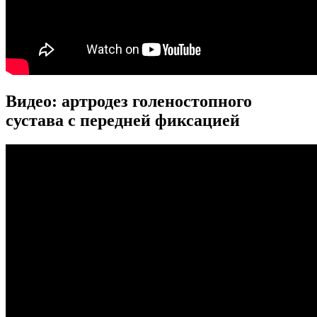
Видео: артродез голеностопного
сустава с передней фиксацией