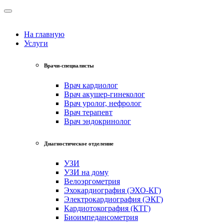
На главную
Услуги
Врачи-специалисты
Врач кардиолог
Врач акушер-гинеколог
Врач уролог, нефролог
Врач терапевт
Врач эндокринолог
Диагностическое отделение
УЗИ
УЗИ на дому
Велоэргометрия
Эхокардиография (ЭХО-КГ)
Электрокардиография (ЭКГ)
Кардиотокография (КТГ)
Биоимпедансометрия