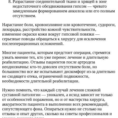
Разрастание соединительной ткани и хрящей в зоне
недостаточного обездвиживания гипсом — чревато
замедленным формированием анкилоза или его полным
отсутствием.
Нарастание боли, кровоизлияние или кровотечение, судороги,
лихорадка, расстройство кожной чувствительности,
изменение окраски кожи вокруг гипсовой повязки —
серьезные поводы обращаться к хирургу для исключения
послеоперационных осложнений.
Многие пациенты, которым предстоит операция, стремятся
узнать мнение тех, кто уже перенес лечение и длительную
реабилитацию. Отзывы пациентов после артродеза
неоднозначны: кто-то доволен отсутствием боли, но
большинство все же испытывают дискомфорт из-за длительно
не сходящего отека, ограничений подвижности,
необходимости длительной реабилитации.
Нужно помнить, что каждый случай лечения сложной
суставной патологии — уникален, а исход зависит не только
от особенностей поражения, но и от мастерства хирурга,
аккуратности пациента в выполнении всех рекомендаций,
сопутствующего фона. Опираться нужно не столько на
отзывы и опыт других, сколько на советы профессионалов и