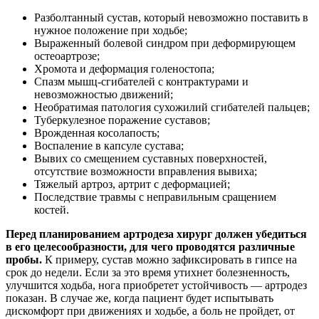
Разболтанный сустав, который невозможно поставить в
нужное положение при ходьбе;
Выраженный болевой синдром при деформирующем
остеоартрозе;
Хромота и деформация голеностопа;
Спазм мышц-сгибателей с контрактурами и
невозможностью движений;
Необратимая патология сухожилий сгибателей пальцев;
Туберкулезное поражение суставов;
Врожденная косолапость;
Воспаление в капсуле сустава;
Вывих со смещением суставных поверхностей,
отсутствие возможности вправления вывиха;
Тяжелый артроз, артрит с деформацией;
Последствие травмы с неправильным сращением
костей.
Перед планированием артродеза хирург должен убедиться
в его целесообразности, для чего проводятся различные
пробы.
К примеру, сустав можно зафиксировать в гипсе на
срок до недели. Если за это время утихнет болезненность,
улучшится ходьба, нога приобретет устойчивость — артродез
показан. В случае же, когда пациент будет испытывать
дискомфорт при движениях и ходьбе, а боль не пройдет, от