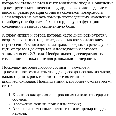
которыми сталкиваются в быту миллионы людей. Сочленение
травмируется механически — удар, прыжок или падение с
высоты, резкая ротация стопы на скользкой поверхности.
Если вовремя не оказать помощь пострадавшему, изменения
приобретут необратимый характер, нарушат функцию
сочленения и вызовут сильнейшую боль.
К слову, артрит и артроз, которые часто диагностируются у
возрастных пациентов, нередко оказываются следствием
перенесенной много лет назад травмы, однако в ряде случаев
путь от травмы до артритов и последующих артрозов
занимает всего 2-3 года. Необратимость дегенеративных
изменений — показание для радикальной операции.
Поскольку артродез любого сустава — тяжелое и
травматичное вмешательство, длящееся до нескольких часов,
важно оценить риск и выявить все возможные
противопоказания
. Препятствиями к артродезу сустава могут
стать:
Хроническая декомпенсированная патология сердца и
сосудов;
Поражение печени, почек или легких;
Аллергия на местные анестетики или препараты для
наркоза;