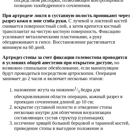
посредством распорки, позволяющей контролировать
позицию тазобедренного сочленения.
При артродезе локтя в суставную полость проникают через
разрез кожи в зоне сгиба руки.
С лучевой и локтевой костей
снимается поверхностный слой, а затем крепится костный
трансплантат на чистую костную поверхность. Фиксацию
усиливают металлическими пластинками, а руку
обездвиживают в гипсе. Восстановление растягивается
минимум на 60 дней.
Артродез стопы за счет фиксации голеностопа проводится
в условиях общей анестезии при открытом доступе,
но
возможно спинальное обезболивание, если манипуляции
будут проводиться посредством артроскопии. Операция
занимает до 2 часов и включает несколько этапов:
1
наложение жгута на нижнюю
/
бедра для
3
обескровливания области операции, кожный разрез в
проекции сочленения длиной до 10 см;
вскрытие суставной полости и отведение стопы
несколько кнутри для облегчения визуализации
составляющих сустав структур (супинация);
иссечение хрящей большой берцовой и таранной костей,
приведение стопы в выгодное положение и