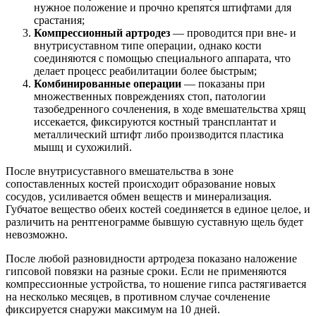
нужное положение и прочно крепятся штифтами для
срастания;
Компрессионный артродез
— проводится при вне- и
внутрисуставном типе операции, однако кости
соединяются с помощью специального аппарата, что
делает процесс реабилитации более быстрым;
Комбинированные операции
— показаны при
множественных повреждениях стоп, патологии
тазобедренного сочленения, в ходе вмешательства хрящ
иссекается, фиксируются костный трансплантат и
металлический штифт либо производится пластика
мышц и сухожилий.
После внутрисуставного вмешательства в зоне
сопоставленных костей происходит образование новых
сосудов, усиливается обмен веществ и минерализация.
Губчатое вещество обеих костей соединяется в единое целое, и
различить на рентгенограмме бывшую суставную щель будет
невозможно.
После любой разновидности артродеза показано наложение
гипсовой повязки на разные сроки. Если не применяются
компрессионные устройства, то ношение гипса растягивается
на несколько месяцев, в противном случае сочленение
фиксируется снаружи максимум на 10 дней.