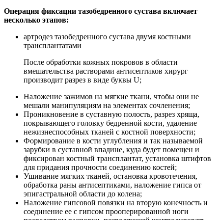
Операция фиксации тазобедренного сустава включает
несколько этапов:
артродез тазобедренного сустава двумя костными
трансплантатами
После обработки кожных покровов в области
вмешательства растворами антисептиков хирург
производит разрез в виде буквы U;
Наложение зажимов на мягкие ткани, чтобы они не
мешали манипуляциям на элементах сочленения;
Проникновение в суставную полость, разрез хряща,
покрывающего головку бедренной кости, удаление
нежизнеспособных тканей с костной поверхности;
Формирование в кости углубления и так называемой
зарубки в суставной впадине, куда будет помещен и
фиксирован костный трансплантат, установка штифтов
для придания прочности соединению костей;
Ушивание мягких тканей, остановка кровотечения,
обработка раны антисептиками, наложение гипса от
эпигастральной области до колена;
Наложение гипсовой повязки на вторую конечность и
соединение ее с гипсом прооперированной ноги