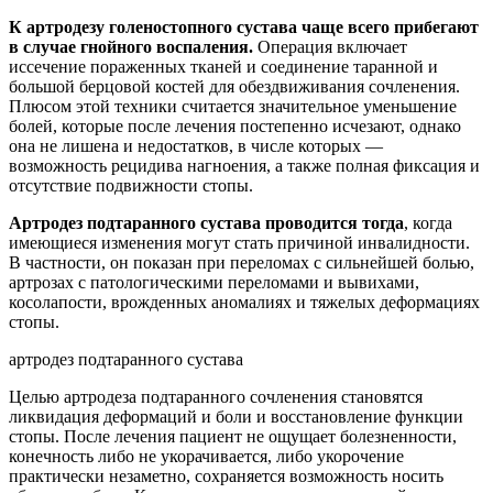
К артродезу голеностопного сустава чаще всего прибегают
в случае гнойного воспаления.
Операция включает
иссечение пораженных тканей и соединение таранной и
большой берцовой костей для обездвиживания сочленения.
Плюсом этой техники считается значительное уменьшение
болей, которые после лечения постепенно исчезают, однако
она не лишена и недостатков, в числе которых —
возможность рецидива нагноения, а также полная фиксация и
отсутствие подвижности стопы.
Артродез подтаранного сустава проводится тогда
, когда
имеющиеся изменения могут стать причиной инвалидности.
В частности, он показан при переломах с сильнейшей болью,
артрозах с патологическими переломами и вывихами,
косолапости, врожденных аномалиях и тяжелых деформациях
стопы.
артродез подтаранного сустава
Целью артродеза подтаранного сочленения становятся
ликвидация деформаций и боли и восстановление функции
стопы. После лечения пациент не ощущает болезненности,
конечность либо не укорачивается, либо укорочение
практически незаметно, сохраняется возможность носить