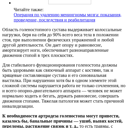
Читайте также:
Операция по удалению менингиомы мозга: показания,
проведение, последствия и реабилитация
Область голеностопного сустава выдерживает колоссальные
нагрузки, беря на себя до 90% всего веса тела в положении
стоя, при выполнении физических упражнений и любой
другой деятельности. Он дает опору и равновесие,
амортизирует ноги, обеспечивает разнонаправленные
движения стопой в трех плоскостях.
Для стабильного функционирования голеностопа должны
быть здоровыми как связочный аппарат с костями, так и
хрящевые составляющие сустава и его синовиальная
выстилка. При нарушении хотя бы в одном элементе этой
сложной системы нарушается работа не только сочленения, но
и всего опорно-двигательного аппарата — человек не может
нормально ходить и бегать, держать равновесие, совершать
движения стопами. Тяжелая патология может стать причиной
инвалидизации.
К необходимости артродеза голеностопа могут привести,
казалось бы, банальные причины — ушиб, вывих костей,
переломы, растяжение связок и т. д.,
то есть травмы, с