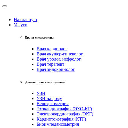
На главную
Услуги
Врачи-специалисты
Врач кардиолог
Врач акушер-гинеколог
Врач уролог, нефролог
Врач терапевт
Врач эндокринолог
Диагностическое отделение
УЗИ
УЗИ на дому
Велоэргометрия
Эхокардиография (ЭХО-КГ)
Электрокардиография (ЭКГ)
Кардиотокография (КТГ)
Биоимпедансометрия