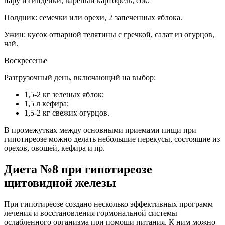
пару из индейки, вареный картофель, сок.
Полдник: семечки или орехи, 2 запеченных яблока.
Ужин: кусок отварной телятины с гречкой, салат из огурцов,
чай.
Воскресенье
Разгрузочный день, включающий на выбор:
1,5-2 кг зеленых яблок;
1,5 л кефира;
1,5-2 кг свежих огурцов.
В промежутках между основными приемами пищи при
гипотиреозе можно делать небольшие перекусы, состоящие из
орехов, овощей, кефира и пр.
Диета №8 при гипотиреозе
щитовидной железы
При гипотиреозе создано несколько эффективных программ
лечения и восстановления гормональной системы
ослабленного организма при помощи питания. К ним можно