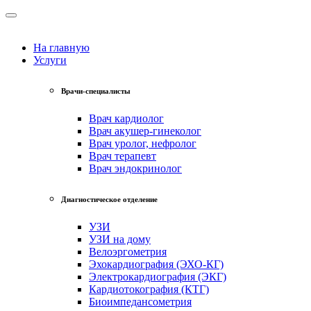
На главную
Услуги
Врачи-специалисты
Врач кардиолог
Врач акушер-гинеколог
Врач уролог, нефролог
Врач терапевт
Врач эндокринолог
Диагностическое отделение
УЗИ
УЗИ на дому
Велоэргометрия
Эхокардиография (ЭХО-КГ)
Электрокардиография (ЭКГ)
Кардиотокография (КТГ)
Биоимпедансометрия