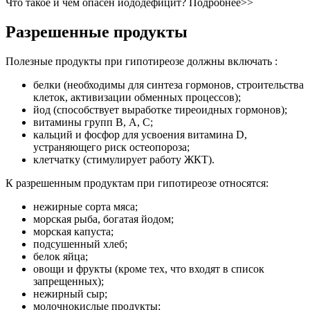
Что такое и чем опасен йододефицит? Подробнее>>
Разрешенные продукты
Полезные продукты при гипотиреозе должны включать :
белки (необходимы для синтеза гормонов, строительства
клеток, активизации обменных процессов);
йод (способствует выработке тиреоидных гормонов);
витамины групп B, А, С;
кальций и фосфор для усвоения витамина D,
устраняющего риск остеопороза;
клетчатку (стимулирует работу ЖКТ).
К разрешенным продуктам при гипотиреозе относятся:
нежирные сорта мяса;
морская рыба, богатая йодом;
морская капуста;
подсушенный хлеб;
белок яйца;
овощи и фрукты (кроме тех, что входят в список
запрещенных);
нежирный сыр;
молочнокислые продукты;