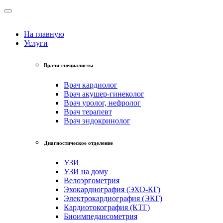
На главную
Услуги
Врачи-специалисты
Врач кардиолог
Врач акушер-гинеколог
Врач уролог, нефролог
Врач терапевт
Врач эндокринолог
Диагностическое отделение
УЗИ
УЗИ на дому
Велоэргометрия
Эхокардиография (ЭХО-КГ)
Электрокардиография (ЭКГ)
Кардиотокография (КТГ)
Биоимпедансометрия