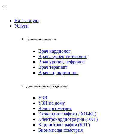
На главную
Услуги
Врачи-специалисты
Врач кардиолог
Врач акушер-гинеколог
Врач уролог, нефролог
Врач терапевт
Врач эндокринолог
Диагностическое отделение
УЗИ
УЗИ на дому
Велоэргометрия
Эхокардиография (ЭХО-КГ)
Электрокардиография (ЭКГ)
Кардиотокография (КТГ)
Биоимпедансометрия