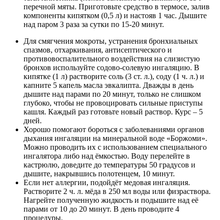
перечной мяты. Приготовьте средство в термосе, залив
компоненты кипятком (0,5 л) и настояв 1 час. Дышите
над паром 3 раза за сутки по 15-20 минут.
Для смягчения мокроты, устранения бронхиальных
спазмов, отхаркивания, антисептического и
противовоспалительного воздействия на слизистую
бронхов используйте содово-солевую ингаляцию. В
кипятке (1 л) растворите соль (3 ст. л.), соду (1 ч. л.) и
капните 5 капель масла эвкалипта. Дважды в день
дышите над парами по 20 минут, только не слишком
глубоко, чтобы не провоцировать сильные приступы
кашля. Каждый раз готовьте новый раствор. Курс – 5
дней.
Хорошо помогают бороться с заболеваниями органов
дыхания ингаляции на минеральной воде «Боржоми».
Можно проводить их с использованием специального
ингалятора либо над ёмкостью. Воду перелейте в
кастрюлю, доведите до температуры 50 градусов и
дышите, накрывшись полотенцем, 10 минут.
Если нет аллергии, подойдёт медовая ингаляция.
Растворите 2 ч. л. мёда в 250 мл воды или физраствора.
Нагрейте полученную жидкость и подышите над её
парами от 10 до 20 минут. В день проводите 4
процедуры.