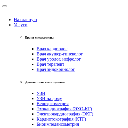
На главную
Услуги
Врачи-специалисты
Врач кардиолог
Врач акушер-гинеколог
Врач уролог, нефролог
Врач терапевт
Врач эндокринолог
Диагностическое отделение
УЗИ
УЗИ на дому
Велоэргометрия
Эхокардиография (ЭХО-КГ)
Электрокардиография (ЭКГ)
Кардиотокография (КТГ)
Биоимпедансометрия