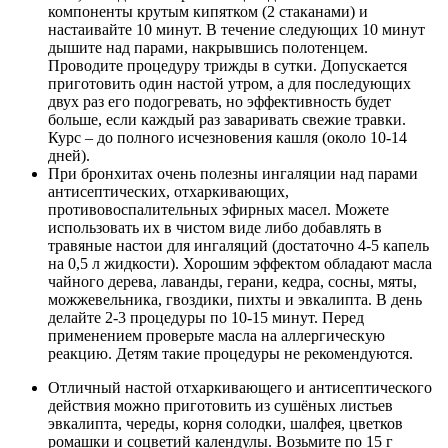
компоненты крутым кипятком (2 стаканами) и
настаивайте 10 минут. В течение следующих 10 минут
дышите над парами, накрывшись полотенцем.
Проводите процедуру трижды в сутки. Допускается
приготовить один настой утром, а для последующих
двух раз его подогревать, но эффективность будет
больше, если каждый раз заваривать свежие травки.
Курс – до полного исчезновения кашля (около 10-14
дней).
При бронхитах очень полезны ингаляции над парами
антисептических, отхаркивающих,
противовоспалительных эфирных масел. Можете
использовать их в чистом виде либо добавлять в
травяные настои для ингаляций (достаточно 4-5 капель
на 0,5 л жидкости). Хорошим эффектом обладают масла
чайного дерева, лаванды, герани, кедра, сосны, мяты,
можжевельника, гвоздики, пихты и эвкалипта. В день
делайте 2-3 процедуры по 10-15 минут. Перед
применением проверьте масла на аллергическую
реакцию. Детям такие процедуры не рекомендуются.
Отличный настой отхаркивающего и антисептического
действия можно приготовить из сушёных листьев
эвкалипта, череды, корня солодки, шалфея, цветков
ромашки и соцветий календулы. Возьмите по 15 г