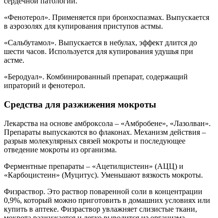
сердечной патологии.
«Фенотерол». Применяется при бронхоспазмах. Выпускается
в аэрозолях для купирования приступов астмы.
«Сальбутамол». Выпускается в небулах, эффект длится до
шести часов. Используется для купирования удушья при
астме.
«Беродуал». Комбинированный препарат, содержащий
ипраторий и фенотерол.
Средства для разжижения мокроты
Лекарства на основе амброксола – «Амбробене», «Лазолван».
Препараты выпускаются во флаконах. Механизм действия –
разрыв молекулярных связей мокроты и последующее
отведение мокроты из организма.
Ферментные препараты – «Ацетилцистеин» (АЦЦ) и
«Карбоцистеин» (Муцитус). Уменьшают вязкость мокроты.
Физраствор. Это раствор поваренной соли в концентрации
0,9%, который можно приготовить в домашних условиях или
купить в аптеке. Физраствор увлажняет слизистые ткани,
мокрота разжижается и легко выводится из организма.