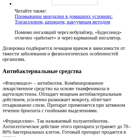
Читайте также:
Промывание миндалин в домашних условиях:
Тонзиллором, шприцем, вакуумным методом
Помимо ингаляций через небулайзер, «Будесонид»
отлично «работает» и через карманный ингалятор.
Дозировка подбирается лечащим врачом в зависимости от
тяжести заболевания и физиологических особенностей
организма.
Антибактериальные средства
«Флиумицил» – антибиотик. Комбинированное
лекарственное средство на основе тиамфеникола и
ацетилцистеина. Обладает мощным антибактериальным
действием, усиленно разжижает мокроту, облегчает
отхаркивание слизи. Препарат применяется при затяжном
течении бронхита с гнойными выделениями.
«Фурациллин». Так называемый полуантибиотик.
Антисептическое действие этого препарата устраняет до 70–
80% бактериальных клеток. Готовый препарат продается в