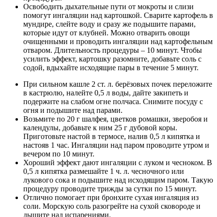
Освободить дыхательные пути от мокроты и слизи
помогут ингаляции над картошкой. Сварите картофель в
мундире, слейте воду и сразу же подышите парами,
которые идут от клубней. Можно отварить овощи
очищенными и проводить ингаляции над картофельным
отваром. Длительность процедуры – 10 минут. Чтобы
усилить эффект, картошку разомните, добавьте соль с
содой, вдыхайте исходящие пары в течение 5 минут.
При сильном кашле 2 ст. л. берёзовых почек переложите
в кастрюлю, налейте 0,5 л воды, дайте закипеть и
подержите на слабом огне полчаса. Снимите посуду с
огня и подышите над парами.
Возьмите по 20 г шалфея, цветков ромашки, зверобоя и
календулы, добавьте к ним 25 г дубовой коры.
Приготовьте настой в термосе, налив 0,5 л кипятка и
настояв 1 час. Ингаляции над паром проводите утром и
вечером по 10 минут.
Хороший эффект дают ингаляции с луком и чесноком. В
0,5 л кипятка размешайте 1 ч. л. чесночного или
лукового сока и подышите над исходящим паром. Такую
процедуру проводите трижды за сутки по 15 минут.
Отлично помогает при бронхите сухая ингаляция из
соли. Морскую соль разогрейте на сухой сковороде и
дышите над испарениями.