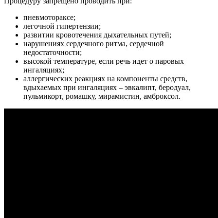
Процедуру запрещено проводить при:
пневмотораксе;
легочной гипертензии;
развитии кровотечения дыхательных путей;
нарушениях сердечного ритма, сердечной
недостаточности;
высокой температуре, если речь идет о паровых
ингаляциях;
аллергических реакциях на компоненты средств,
вдыхаемых при ингаляциях – эвкалипт, беродуал,
пульмикорт, ромашку, мирамистин, амброксол.