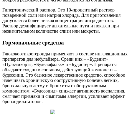
Гипертонический раствор. Это 10-процентный раствор
поваренной соли или натрия хлорида. Для приготовления
допускается более низкая концентрация ингредиентов.
Раствор дезинфицирует дыхательные пути и показан при
незначительном количестве слизи или мокроты.
Гормональные средства
Глюкокортикостероиды применяют в составе ингаляционных
препаратов для небулайзера. Среди них – «Буденит»,
«Пульмикорт», «Буделофальк» и «Будостер». Препараты
обладают сходным составом, действующий компонент –
будесонид. Это базисное лекарственное средство, способное
излечивать хроническую обструктивную болезнь легких,
бронхиальную астму и бронхиты с обструктивным
компонентом. «Будесонид» снижает активность воспаления,
смягчает признаки и симптомы аллергии, усиливает эффект
бронходилататоров.