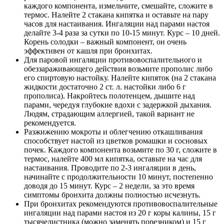
каждого компонента, измельчите, смешайте, сложите в
термос. Налейте 2 стакана кипятка и оставьте на пару
часов для настаивания. Ингаляции над парами настоя
делайте 3-4 раза за сутки по 10-15 минут. Курс – 10 дней.
Корень солодки – важный компонент, он очень
эффективен от кашля при бронхитах.
Для паровой ингаляции противовоспалительного и
обеззараживающего действия возьмите прополис либо
его спиртовую настойку. Налейте кипяток (на 2 стакана
жидкости достаточно 2 ст. л. настойки либо 6 г
прополиса). Накройтесь полотенцем, дышите над
парами, чередуя глубокие вдохи с задержкой дыхания.
Людям, страдающим аллергией, такой вариант не
рекомендуется.
Разжижению мокроты и облегчению откашливания
способствует настой из цветков ромашки и сосновых
почек. Каждого компонента возьмите по 30 г, сложите в
термос, налейте 400 мл кипятка, оставьте на час для
настаивания. Проводите по 2-3 ингаляции в день,
начинайте с продолжительности 10 минут, постепенно
доводя до 15 минут. Курс – 2 недели, за это время
симптомы бронхита должны полностью исчезнуть.
При бронхитах рекомендуются противовоспалительные
ингаляции над парами настоя из 20 г коры калины, 15 г
тысячелистника (можно заменять порезником) и 15 г