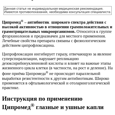
®
Ципромед
– антибиотик широкого спектра действия с
высокой активностью в отношении грамположительных и
грамотрицательных микроорганизмов.
Относится к группе
фторхинолонов и предназначен для местного применения.
Лечебные свойства препарата связаны с физиологическим
действием ципрофлоксацина.
Ципрофлоксацин ингибирует гиразу, отвечающую за явление
суперспирализации, нарушает репликацию
дезоксирибонуклеиновой кислоты и влияет на важные этапы
жизненного цикла клетки (в частности, на рост и деление). На
®
фоне приёма Ципромеда
не происходит параллельной
выработки резистентности к другим антибиотикам. Широко
применяется в офтальмологической и отоларингологической
практике.
Инструкция по применению
®
Ципромед
глазные и ушные капли