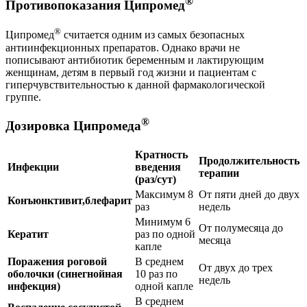
®
Противопоказания Ципромед
®
Ципромед
считается одним из самых безопасных
антиинфекционных препаратов. Однако врачи не
пописывают антибиотик беременным и лактирующим
женщинам, детям в первый год жизни и пациентам с
гиперчувствительностью к данной фармакологической
группе.
®
Дозировка Ципромеда
Кратность
Продолжительность
Инфекции
введения
терапии
(раз/сут)
Максимум 8
От пяти дней до двух
Конъюнктивит,
блефарит
раз
недель
Минимум 6
От полумесяца до
Кератит
раз по одной
месяца
капле
Поражения роговой
В среднем
От двух до трех
оболочки (синегнойная
10 раз по
недель
инфекция)
одной капле
В среднем