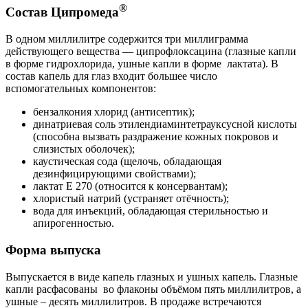
®
Состав Ципромеда
В одном миллилитре содержится три миллиграмма
действующего вещества — ципрофлоксацина (глазные капли
в форме гидрохлорида, ушные капли в форме лактата). В
состав капель для глаз входит большее число
вспомогательных компонентов:
бензалкония хлорид (антисептик);
динатриевая соль этилендиаминтетрауксусной кислоты
(способна вызвать раздражение кожных покровов и
слизистых оболочек);
каустическая сода (щелочь, обладающая
дезинфицирующими свойствами);
лактат Е 270 (относится к консервантам);
хлористый натрий (устраняет отёчность);
вода для инъекций, обладающая стерильностью и
апирогенностью.
Форма выпуска
Выпускается в виде капель глазных и ушных капель. Глазные
капли расфасованы во флаконы объёмом пять миллилитров, а
ушные – десять миллилитров. В продаже встречаются