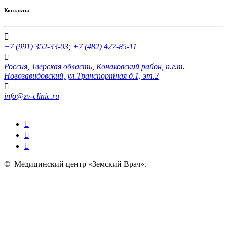
Контакты
+7 (991) 352-33-03
;
+7 (482) 427-85-11
Россия, Тверская область, Конаковский район, п.г.т.
Новозавидовский, ул.Транспортная д.1, эт.2
info@zv-clinic.ru
©
Медицинский центр «Земский Врач»
.