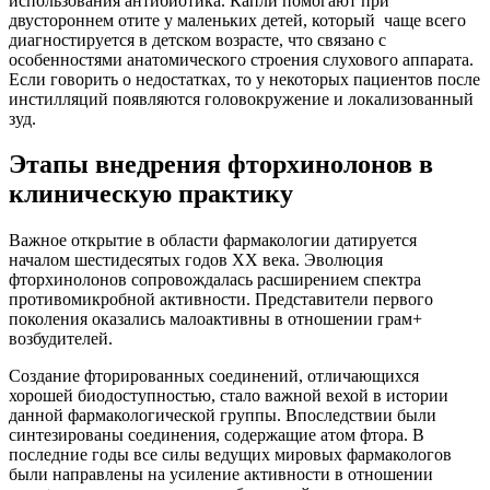
использования антибиотика. Капли помогают при
двустороннем отите у маленьких детей, который чаще всего
диагностируется в детском возрасте, что связано с
особенностями анатомического строения слухового аппарата.
Если говорить о недостатках, то у некоторых пациентов после
инстилляций появляются головокружение и локализованный
зуд.
Этапы внедрения фторхинолонов в
клиническую практику
Важное открытие в области фармакологии датируется
началом шестидесятых годов XX века. Эволюция
фторхинолонов сопровождалась расширением спектра
противомикробной активности. Представители первого
поколения оказались малоактивны в отношении грам+
возбудителей.
Создание фторированных соединений, отличающихся
хорошей биодоступностью, стало важной вехой в истории
данной фармакологической группы. Впоследствии были
синтезированы соединения, содержащие атом фтора. В
последние годы все силы ведущих мировых фармакологов
были направлены на усиление активности в отношении