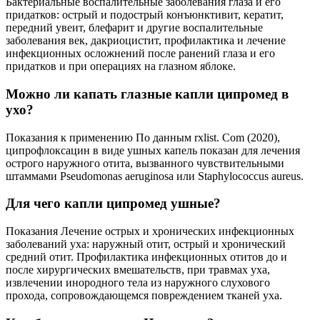
Бактериальные воспалительные заболевания глаза и его
придатков: острый и подострый конъюнктивит, кератит,
передний увеит, блефарит и другие воспалительные
заболевания век, дакриоцистит, профилактика и лечение
инфекционных осложнений после ранений глаза и его
придатков и при операциях на глазном яблоке.
Можно ли капать глазные капли ципромед в
ухо?
Показания к применению По данным rxlist. Com (2020),
ципрофлоксацин в виде ушных капель показан для лечения
острого наружного отита, вызванного чувствительными
штаммами Pseudomonas aeruginosa или Staphylococcus aureus.
Для чего капли ципромед ушные?
Показания Лечение острых и хронических инфекционных
заболеваний уха: наружный отит, острый и хронический
средний отит. Профилактика инфекционных отитов до и
после хирургических вмешательств, при травмах уха,
извлечении инородного тела из наружного слухового
прохода, сопровождающемся повреждением тканей уха.