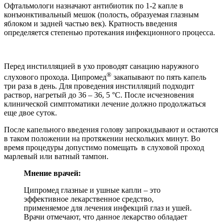
Офтальмологи назначают антибиотик по 1-2 капле в
конъюнктивальный мешок (полость, образуемая глазным
яблоком и задней частью век). Кратность введения
определяется степенью протекания инфекционного процесса.
Перед инстилляцией в ухо проводят санацию наружного
®
слухового прохода. Ципромед
закапывают по пять капель
три раза в день. Для проведения инстилляций подходит
раствор, нагретый до 36 – 36, 5 °С. После исчезновения
клинической симптоматики лечение должно продолжаться
еще двое суток.
После капельного введения голову запрокидывают и остаются
в таком положении на протяжении нескольких минут. Во
время процедуры допустимо помещать в слуховой проход
марлевый или ватный тампон.
Мнение врачей:
Ципромед глазные и ушные капли – это
эффективное лекарственное средство,
применяемое для лечения инфекций глаз и ушей.
Врачи отмечают, что данное лекарство обладает