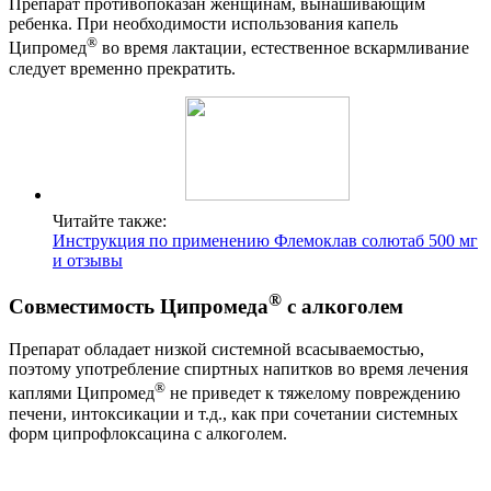
Препарат противопоказан женщинам, вынашивающим
ребенка. При необходимости использования капель
®
Ципромед
во время лактации, естественное вскармливание
следует временно прекратить.
Читайте также:
Инструкция по применению Флемоклав солютаб 500 мг
и отзывы
®
Совместимость Ципромеда
с алкоголем
Препарат обладает низкой системной всасываемостью,
поэтому употребление спиртных напитков во время лечения
®
каплями Ципромед
не приведет к тяжелому повреждению
печени, интоксикации и т.д., как при сочетании системных
форм ципрофлоксацина с алкоголем.