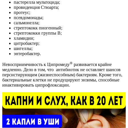
пастерелла мультоцида;
провиденция Стюарта;
протеус;
псевдомонады;
сальмонелла;
стрептококк пиогенный;
стрептококки группы В;
хламидии;
цитробактер;
шигеллы;
энтеробактер.
®
Невосприимчивость к Ципромеду
развивается крайне
медленно. Дело в том, что антибиотик не оставляет шансов
персистирующим (жизнеспособным) бактериям. Кроме того,
бактериальные клетки не продуцируют энзимы, способные
инактивировать ципрофлоксацин.