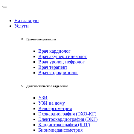
На главную
Услуги
Врачи-специалисты
Врач кардиолог
Врач акушер-гинеколог
Врач уролог, нефролог
Врач терапевт
Врач эндокринолог
Диагностическое отделение
УЗИ
УЗИ на дому
Велоэргометрия
Эхокардиография (ЭХО-КГ)
Электрокардиография (ЭКГ)
Кардиотокография (КТГ)
Биоимпедансометрия