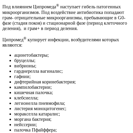
®
Под влиянием Ципромеда
наступает гибель патогенных
микроорганизмов. Под воздействие антибиотика попадают
грам- отрицательные микроорганизмы, пребывающие в G0-
фазе (стадия покоя) и стационарной фазе (период клеточного
деления), и грам+ в период деления.
®
Ципромед
купирует инфекции, возбудителями которых
являются:
ацинетобактеры;
бруцеллы;
вибрионы;
гарднерелла вагиналис;
гафнии;
дифтерийная коринебактерия;
кампилобактерии;
кишечная палочка;
клебсиелла;
легионелла пневмофила;
листерия моноцитогенес;
моракселла катаралис;
моргана бактерия;
нейссерии;
палочка Пфайффера;