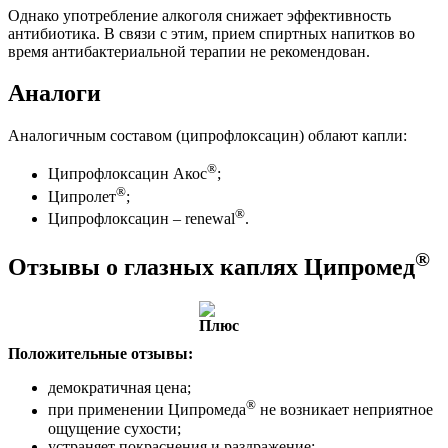
Однако употребление алкоголя снижает эффективность
антибиотика. В связи с этим, прием спиртных напитков во
время антибактериальной терапии не рекомендован.
Аналоги
Аналогичным составом (ципрофлоксацин) облают капли:
®
Ципрофлоксацин Акос
;
®
Ципролет
;
®
Ципрофлоксацин – renewal
.
®
Отзывы о глазных каплях Ципромед
Положительные отзывы:
демократичная цена;
®
при применении Ципромеда
не возникает неприятное
ощущение сухости;
устраняет покраснения и раздражение;