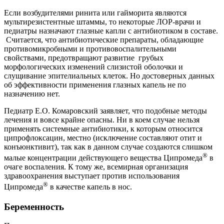
Если возбудителями ринита или гайморита являются
мультирезистентные штаммы, то некоторые ЛОР-врачи и
педиатры назначают глазные капли с антибиотиком в составе.
Считается, что антибиотические препараты, обладающие
противомикробными и противовоспалительными
свойствами, предотвращают развитие грубых
морфологических изменений слизистой оболочки и
слущивание эпителиальных клеток. Но достоверных данных
об эффективности применения глазных капель не по
назначению нет.
Педиатр Е.О. Комаровский заявляет, что подобные методы
лечения и вовсе крайне опасны. Ни в коем случае нельзя
применять системные антибиотики, к которым относится
ципрофлоксацин, местно (исключение составляют отит и
конъюнктивит), так как в данном случае создаются слишком
®
малые концентрации действующего вещества Ципромеда
в
очаге воспаления. К тому же, всемирная организация
здравоохранения выступает против использования
®
Ципромеда
в качестве капель в нос.
Беременность