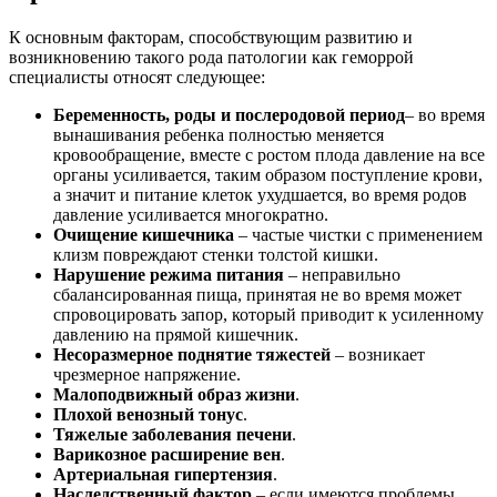
К основным факторам, способствующим развитию и
возникновению такого рода патологии как геморрой
специалисты относят следующее:
Беременность, роды и послеродовой период
– во время
вынашивания ребенка полностью меняется
кровообращение, вместе с ростом плода давление на все
органы усиливается, таким образом поступление крови,
а значит и питание клеток ухудшается, во время родов
давление усиливается многократно.
Очищение кишечника
– частые чистки с применением
клизм повреждают стенки толстой кишки.
Нарушение режима питания
– неправильно
сбалансированная пища, принятая не во время может
спровоцировать запор, который приводит к усиленному
давлению на прямой кишечник.
Несоразмерное поднятие тяжестей
– возникает
чрезмерное напряжение.
Малоподвижный образ жизни
.
Плохой венозный тонус
.
Тяжелые заболевания печени
.
Варикозное расширение вен
.
Артериальная гипертензия
.
Наследственный фактор
– если имеются проблемы