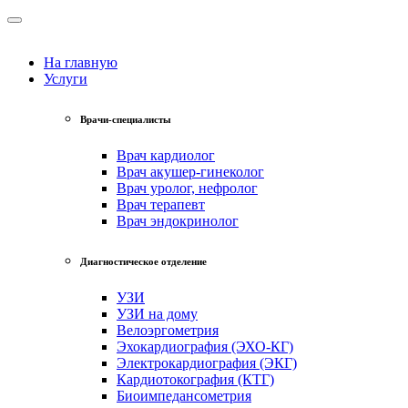
На главную
Услуги
Врачи-специалисты
Врач кардиолог
Врач акушер-гинеколог
Врач уролог, нефролог
Врач терапевт
Врач эндокринолог
Диагностическое отделение
УЗИ
УЗИ на дому
Велоэргометрия
Эхокардиография (ЭХО-КГ)
Электрокардиография (ЭКГ)
Кардиотокография (КТГ)
Биоимпедансометрия