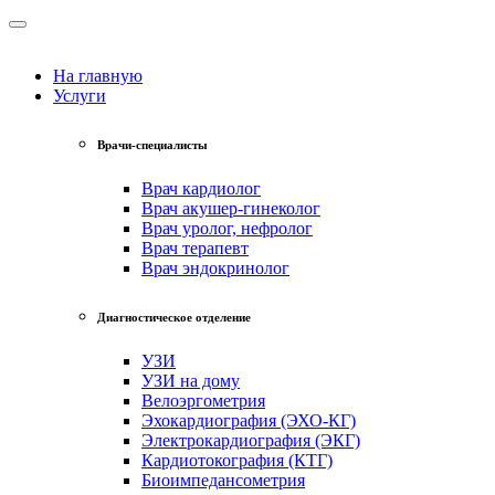
На главную
Услуги
Врачи-специалисты
Врач кардиолог
Врач акушер-гинеколог
Врач уролог, нефролог
Врач терапевт
Врач эндокринолог
Диагностическое отделение
УЗИ
УЗИ на дому
Велоэргометрия
Эхокардиография (ЭХО-КГ)
Электрокардиография (ЭКГ)
Кардиотокография (КТГ)
Биоимпедансометрия