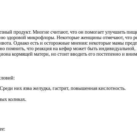
езный продукт. Многие считают, что он помогает улучшить пище
ию здоровой микрофлоры. Некоторые женщины отмечают, что рег
вота. Однако есть и осторожные мнения: некоторые мамы предп
о помнить, что реакция на кефир может быть индивидуальной, и
иона кормящей матери, но стоит вводить его постепенно и вним
словий:
Среди них язва желудка, гастрит, повышенная кислотность.
ных коликах.
ее: