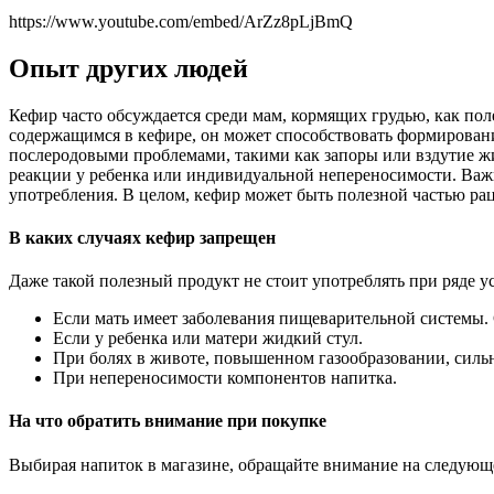
https://www.youtube.com/embed/ArZz8pLjBmQ
Опыт других людей
Кефир часто обсуждается среди мам, кормящих грудью, как пол
содержащимся в кефире, он может способствовать формирован
послеродовыми проблемами, такими как запоры или вздутие жи
реакции у ребенка или индивидуальной непереносимости. Важн
употребления. В целом, кефир может быть полезной частью рац
В каких случаях кефир запрещен
Даже такой полезный продукт не стоит употреблять при ряде у
Если мать имеет заболевания пищеварительной системы. 
Если у ребенка или матери жидкий стул.
При болях в животе, повышенном газообразовании, силь
При непереносимости компонентов напитка.
На что обратить внимание при покупке
Выбирая напиток в магазине, обращайте внимание на следующ