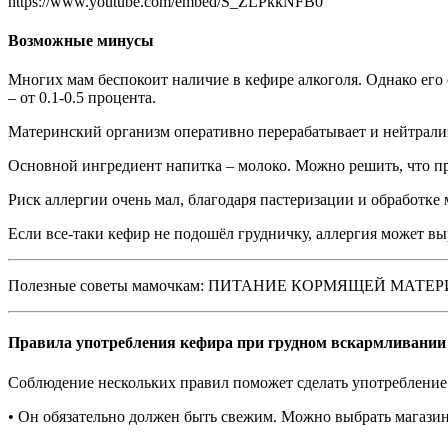
https://www.youtube.com/embed/S_ZLPkkNFB0
Возможные минусы
Многих мам беспокоит наличие в кефире алкоголя. Однако его 
– от 0.1-0.5 процента.
Материнский организм оперативно перерабатывает и нейтрализ
Основной ингредиент напитка – молоко. Можно решить, что при
Риск аллергии очень мал, благодаря пастеризации и обработк
Если все-таки кефир не подошёл грудничку, аллергия может в
Полезные советы мамочкам: ПИТАНИЕ КОРМЯЩЕЙ МАТЕР
Правила употребления кефира при грудном вскармливании
Соблюдение нескольких правил поможет сделать употребление
• Он обязательно должен быть свежим. Можно выбрать магазин