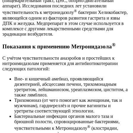
(пищеварительный тракт, ЦНС, опорно-двигательный
аппарат). Исследования последних лет установили
®
чувствительность к метронидазолу
бактерии Хеликобактер,
являющейся одним из факторов развития гастрита и язвы
ДПК и желудка. Медпрепарат в этом случае используется в
комплексе с другими лекарственными средствами для
эрадикации возбудителя.
®
Показания к применению Метронидазола
С учётом чувствительности анаэробов и простейших к
нитроимидазолам применяется для антибиотикотерапии
следующих патологий:
Вне- и кишечный амебиаз, проявляющийся
дизентерией, абсцессами печени, трихомонадным
уретритом, лейшманиозом, уреаплазмозом, циститом, а
также лямблиоз.
Трихомониаз (от чего помогает как женщинам, так и
мужчинам), гарднереллёз и прочие вагиниты и
уретриты соответствующей этиологии.
Бактериальные инфекции органов малого таза и
брюшной полости, спровоцированные бактериями,
®
чувствительными к Метронидазолу
(клостридии,