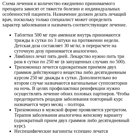
Схема лечения и количество ежедневно принимаемого
препарата зависят от тяжести болезни и индивидуальных
особенностей пациента. Назначение должен делать лечащий
врач, поскольку только специалист может определить
характер заболевания и назначить соответствующее лечение.
Таблетки 500 мг при амевиазе внутрь принимаются
трижды в сутки по 3 штуки на протяжении недели.
Детская доза составляет 30 мг/кг, в перерасчете на
суточную дозу принимается аналогично.
Лямблиоз лечат пять дней. Лекарство нужно пить три
раза в сутки по 250 мг (в запущенных случаях по 500).
Трихомониаз лечится однократным приемом двух
граммов действующего вещества либо десятидневным
курсом 250 мг дважды в сутки. Дополнительно во
втором случае назначаются вагинальные суппозитории
на ночь. В целях профилактики реинфекции нужно
осуществлять лечение обоих половых партнеров. Чтобы
предотвратить рецидив заболевания повторный курс
назначается через месяц – полтора.
Трихомониаз в мужской форме проявляется уретритом.
Терапия заболевания аналогична женскому варианту
(однократный прием двух граммов либо десятидневный
курс).
Неспецифические вагиниты успешно лечатся