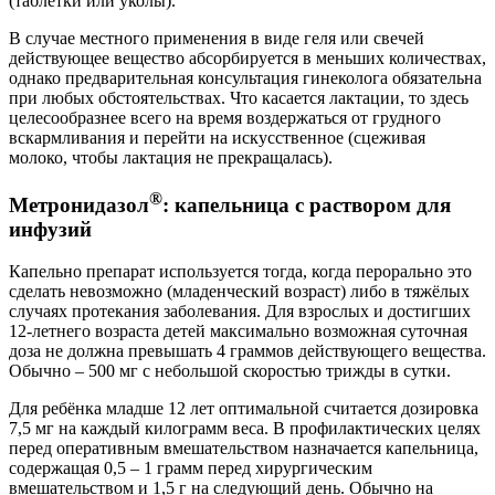
(таблетки или уколы).
В случае местного применения в виде геля или свечей
действующее вещество абсорбируется в меньших количествах,
однако предварительная консультация гинеколога обязательна
при любых обстоятельствах. Что касается лактации, то здесь
целесообразнее всего на время воздержаться от грудного
вскармливания и перейти на искусственное (сцеживая
молоко, чтобы лактация не прекращалась).
®
Метронидазол
: капельница с раствором для
инфузий
Капельно препарат используется тогда, когда перорально это
сделать невозможно (младенческий возраст) либо в тяжёлых
случаях протекания заболевания. Для взрослых и достигших
12-летнего возраста детей максимально возможная суточная
доза не должна превышать 4 граммов действующего вещества.
Обычно – 500 мг с небольшой скоростью трижды в сутки.
Для ребёнка младше 12 лет оптимальной считается дозировка
7,5 мг на каждый килограмм веса. В профилактических целях
перед оперативным вмешательством назначается капельница,
содержащая 0,5 – 1 грамм перед хирургическим
вмешательством и 1,5 г на следующий день. Обычно на