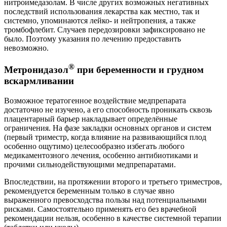
нитроимедазолам. В числе других возможных негативных
последствий использования лекарства как местно, так и
системно, упоминаются лейко- и нейтропения, а также
тромбофлебит. Случаев передозировки зафиксировано не
было. Поэтому указания по лечению предоставить
невозможно.
®
Метронидазол
при беременности и грудном
вскармливании
Возможное тератогенное воздействие медпрепарата
достаточно не изучено, а его способность проникать сквозь
плацентарный барьер накладывает определённые
ограничения. На фазе закладки основных органов и систем
(первый триместр, когда влияние на развивающийся плод
особенно ощутимо) целесообразно избегать любого
медикаментозного лечения, особенно антибиотиками и
прочими сильнодействующими медпрепаратами.
Впоследствии, на протяжении второго и третьего триместров,
рекомендуется беременным только в случае явно
выраженного превосходства пользы над потенциальными
рисками. Самостоятельно применять его без врачебной
рекомендации нельзя, особенно в качестве системной терапии