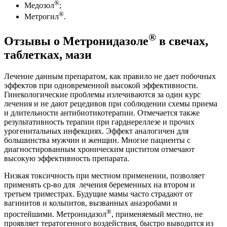
®
Медозол
;
®
Метрогил
.
®
Отзывы о Метронидазоле
в свечах,
таблетках, мази
Лечение данным препаратом, как правило не дает побочных
эффектов при одновременной высокой эффективности.
Гинекологические проблемы излечиваются за один курс
лечения и не дают рецедивов при соблюдении схемы приема
и длительности антибиотикотерапии. Отмечается также
результативность терапии при гарднереллезе и прочих
урогенитальных инфекциях. Эффект аналогичен для
большинства мужчин и женщин. Многие пациенты с
диагностированным хроническим циститом отмечают
высокую эффективность препарата.
Низкая токсичность при местном применении, позволяет
применять ср-во для лечения беременных на втором и
третьем триместрах. Будущие мамы часто страдают от
вагинитов и кольпитов, вызванных анаэробами и
®
простейшими. Метронидазол
, применяемый местно, не
проявляет тератогенного воздействия, быстро выводится из