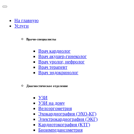
На главную
Услуги
Врачи-специалисты
Врач кардиолог
Врач акушер-гинеколог
Врач уролог, нефролог
Врач терапевт
Врач эндокринолог
Диагностическое отделение
УЗИ
УЗИ на дому
Велоэргометрия
Эхокардиография (ЭХО-КГ)
Электрокардиография (ЭКГ)
Кардиотокография (КТГ)
Биоимпедансометрия