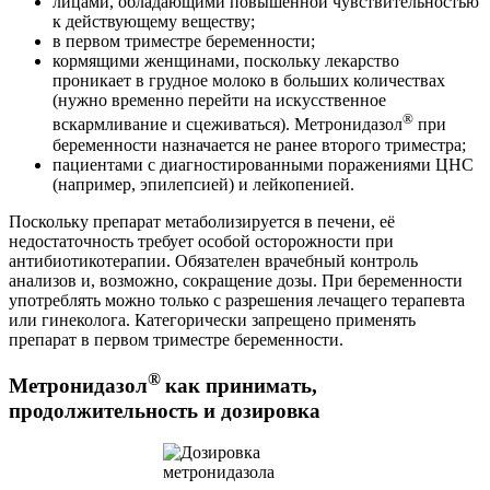
лицами, обладающими повышенной чувствительностью
к действующему веществу;
в первом триместре беременности;
кормящими женщинами, поскольку лекарство
проникает в грудное молоко в больших количествах
(нужно временно перейти на искусственное
®
вскармливание и сцеживаться). Метронидазол
при
беременности назначается не ранее второго триместра;
пациентами с диагностированными поражениями ЦНС
(например, эпилепсией) и лейкопенией.
Поскольку препарат метаболизируется в печени, её
недостаточность требует особой осторожности при
антибиотикотерапии. Обязателен врачебный контроль
анализов и, возможно, сокращение дозы. При беременности
употреблять можно только с разрешения лечащего терапевта
или гинеколога. Категорически запрещено применять
препарат в первом триместре беременности.
®
Метронидазол
как принимать,
продолжительность и дозировка