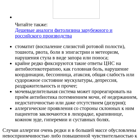
Читайте также:
Дешевые аналоги фитолизина зарубежного и
российского производства
стоматит (воспаление слизистой ротовой полости),
тошнота, рвота, боли в эпигастрии и метеоризм,
нарушения стула в виде запора или поноса;
крайне редко фиксируются такие ответы ЦНС на
антибиотикотерапию, как головная боль, нарушение
координации, бессонница, атаксия, общая слабость или
судорожное состояние мускулатуры, депрессия,
раздражительность и прочее;
мочевыделительная система может прореагировать на
приём антибиотика потемнением мочи, её недержанием,
недостаточностью или даже отсутствием (дизурия);
аллергические проявления со стороны склонных к ним
пациентов заключаются в лихорадке, крапивнице,
кожном зуде, гиперемии и суставных болях.
Случаи аллергии очень редки и в большей массе обусловлены
невосприимчивостью либо повышенной чувствительностью к