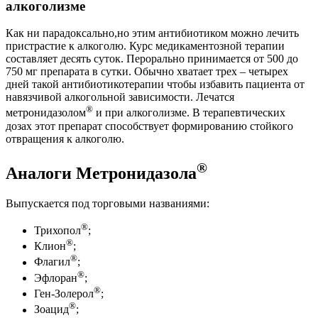
алкоголизме
Как ни парадоксально,но этим антибиотиком можно лечить
пристрастие к алкоголю. Курс медикаментозной терапии
составляет десять суток. Перорально принимается от 500 до
750 мг препарата в сутки. Обычно хватает трех – четырех
дней такой антибиотикотерапии чтобы избавить пациента от
навязчивой алкогольной зависимости. Лечатся
®
метронидазолом
и при алкоголизме. В терапевтических
дозах этот препарат способствует формированию стойкого
отвращения к алкоголю.
®
Аналоги Метронидазола
Выпускается под торговыми названиями:
®
Трихопол
;
®
Клион
;
®
Флагил
;
®
Эфлоран
;
®
Ген-Золерол
;
®
Зоацид
;