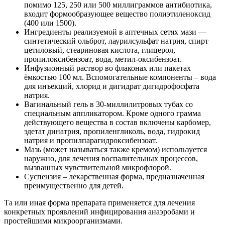
помимо 125, 250 или 500 миллиграммов антибиотика,
входит формообразующее вещество полиэтиленоксид
(400 или 1500).
Ингредиенты реализуемой в аптечных сетях мази —
синтетический ольброт, лаурилсульфат натрия, спирт
цетиловый, стеариновая кислота, глицерол,
пропилоксибензоат, вода, метил-оксибензоат.
Инфузионный раствор во флаконах или пакетах
ёмкостью 100 мл. Вспомогательные компоненты – вода
для инъекций, хлорид и дигидрат дигидрофосфата
натрия.
Вагинальный гель в 30-миллилитровых тубах со
специальным аппликатором. Кроме одного грамма
действующего вещества в состав включены карбомер,
эдетат динатрия, пропиленгликоль, вода, гидрокид
натрия и пропилпарагидроксибензоат.
Мазь (может называться также кремом) используется
наружно, для лечения воспалительных процессов,
вызванных чувствительной микрофлорой.
Суспензия – лекарственная форма, предназначенная
преимущественно для детей.
Та или иная форма препарата применяется для лечения
конкретных проявлений инфицирования анаэробами и
простейшими микроорганизмами.