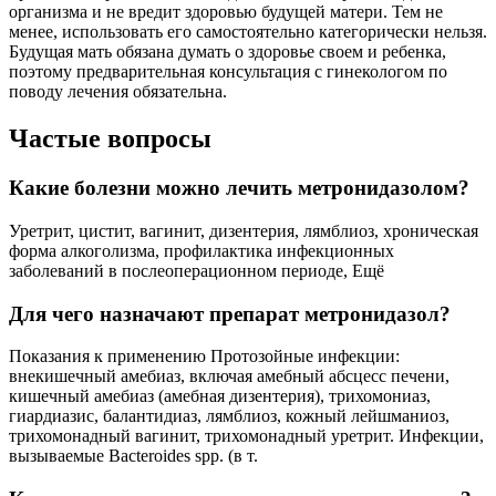
организма и не вредит здоровью будущей матери. Тем не
менее, использовать его самостоятельно категорически нельзя.
Будущая мать обязана думать о здоровье своем и ребенка,
поэтому предварительная консультация с гинекологом по
поводу лечения обязательна.
Частые вопросы
Какие болезни можно лечить метронидазолом?
Уретрит, цистит, вагинит, дизентерия, лямблиоз, хроническая
форма алкоголизма, профилактика инфекционных
заболеваний в послеоперационном периоде, Ещё
Для чего назначают препарат метронидазол?
Показания к применению Протозойные инфекции:
внекишечный амебиаз, включая амебный абсцесс печени,
кишечный амебиаз (амебная дизентерия), трихомониаз,
гиардиазис, балантидиаз, лямблиоз, кожный лейшманиоз,
трихомонадный вагинит, трихомонадный уретрит. Инфекции,
вызываемые Bacteroides spp. (в т.